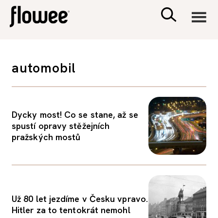
CIVILIZACE
automobil
ZDRAVÍ
PSYCHOLOGIE
Dycky most! Co se stane, až se
spustí opravy stěžejních
pražských mostů
RODINA A DĚTI
SEX A VZTAHY
Už 80 let jezdíme v Česku vpravo.
PORADNA
Hitler za to tentokrát nemohl