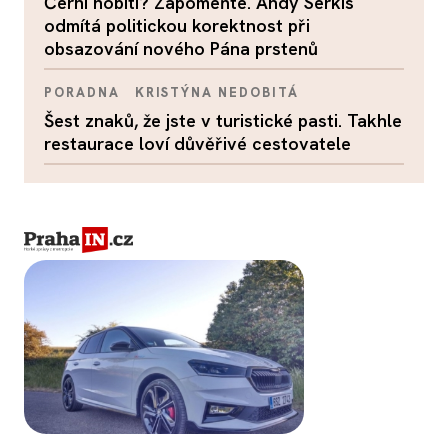
Černí hobiti? Zapomeňte. Andy Serkis
odmítá politickou korektnost při
obsazování nového Pána prstenů
PORADNA
KRISTÝNA NEDOBITÁ
Šest znaků, že jste v turistické pasti. Takhle
restaurace loví důvěřivé cestovatele