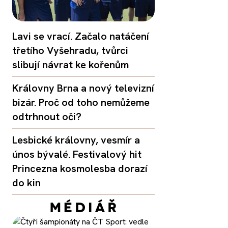
Lavi se vrací. Začalo natáčení
třetího Vyšehradu, tvůrci
slibují návrat ke kořenům
Královny Brna a nový televizní
bizár. Proč od toho nemůžeme
odtrhnout oči?
Lesbické královny, vesmír a
únos bývalé. Festivalový hit
Princezna kosmolesba dorazí
do kin