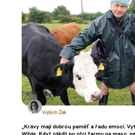
Vojtěch Žák
„Krávy mají dobrou paměť a řadu emocí. Vytv
Wilde. Když zdědil po otci farmu na maso, ne