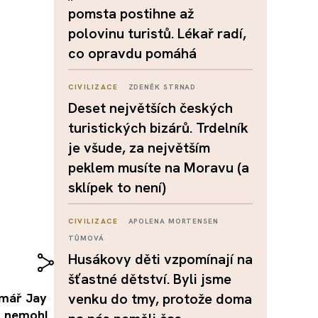
pomsta postihne až
polovinu turistů. Lékař radí,
co opravdu pomáhá
CIVILIZACE
ZDENĚK STRNAD
Deset největších českých
turistických bizárů. Trdelník
je všude, za největším
peklem musíte na Moravu (a
sklípek to není)
CIVILIZACE
APOLENA MORTENSEN
TŮMOVÁ
Husákovy děti vzpomínají na
šťastné dětství. Byli jsme
rmář Jay
venku do tmy, protože doma
ik nemohl