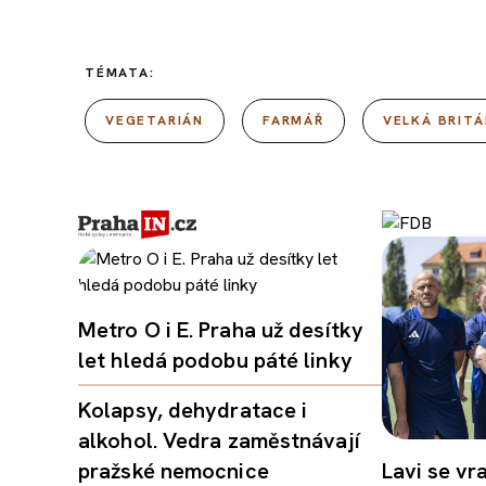
TÉMATA:
VEGETARIÁN
FARMÁŘ
VELKÁ BRITÁ
Metro O i E. Praha už desítky
let hledá podobu páté linky
Kolapsy, dehydratace i
alkohol. Vedra zaměstnávají
pražské nemocnice
Lavi se vr