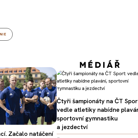
NIE
Čtyři šampionáty na ČT Spor
vedle atletiky nabídne plaván
sportovní gymnastiku
a jezdectví
ací. Začalo natáčení