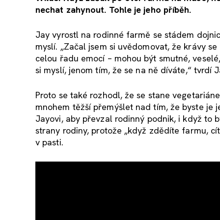
nechat zahynout. Tohle je jeho příběh.
Jay vyrostl na rodinné farmě se stádem dojnic. 
myslí. „Začal jsem si uvědomovat, že krávy se
celou řadu emocí – mohou být smutné, veselé, 
si myslí, jenom tím, že se na ně díváte,“ tvrdí 
Proto se také rozhodl, že se stane vegetarián
mnohem těžší přemýšlet nad tím, že byste je j
Jayovi, aby převzal rodinný podnik, i když to by
strany rodiny, protože „když zdědíte farmu, cítí
v pasti.