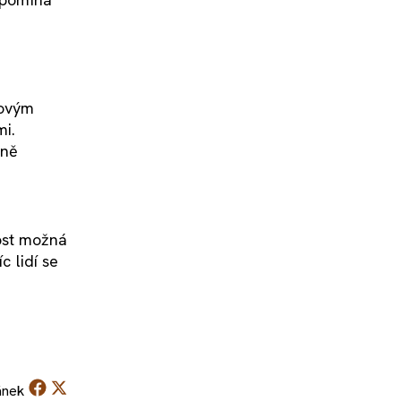
Novým
mi.
lně
ost možná
c lidí se
ánek