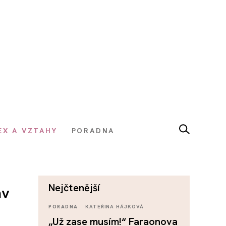
EX A VZTAHY
PORADNA
nejčtenější
av
PORADNA
KATEŘINA HÁJKOVÁ
„Už zase musím!“ Faraonova