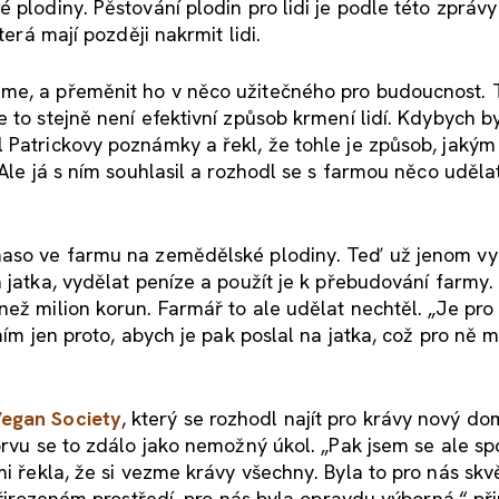
 plodiny. Pěstování plodin pro lidi je podle této zpráv
terá mají později nakrmit lidi.
eme, a přeměnit ho v něco užitečného pro budoucnost. 
 to stejně není efektivní způsob krmení lidí. Kdybych b
 Patrickovy poznámky a řekl, že tohle je způsob, jaký
Ale já s ním souhlasil a rozhodl se s farmou něco udělat
 maso ve farmu na zemědělské plodiny. Teď už jenom vy
 jatka, vydělat peníze a použít je k přebudování farmy.
než milion korun. Farmář to ale udělat nechtěl. „Je pr
mím jen proto, abych je pak poslal na jatka, což pro ně m
egan Society
, který se rozhodl najít pro krávy nový d
prvu se to zdálo jako nemožný úkol. „Pak jsem se ale spo
mi řekla, že si vezme krávy všechny. Byla to pro nás skv
 přirozeném prostředí, pro nás byla opravdu výborná,“ p