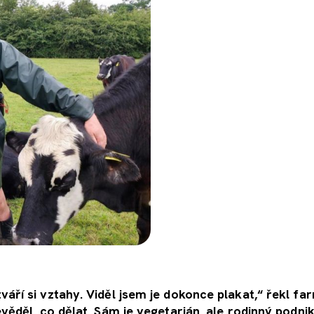
áří si vztahy. Viděl jsem je dokonce plakat,“ řekl fa
věděl, co dělat. Sám je vegetarián, ale rodinný podn