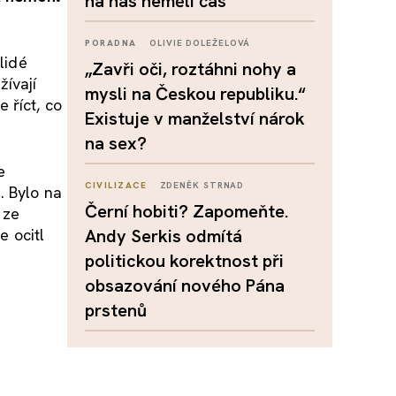
na nás neměli čas
PORADNA
OLIVIE DOLEŽELOVÁ
lidé
„Zavři oči, roztáhni nohy a
žívají
mysli na Českou republiku.“
 říct, co
Existuje v manželství nárok
na sex?
e
CIVILIZACE
ZDENĚK STRNAD
. Bylo na
Černí hobiti? Zapomeňte.
 ze
e ocitl
Andy Serkis odmítá
politickou korektnost při
obsazování nového Pána
prstenů