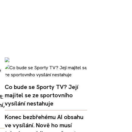
Co bude se Sporty TV? Její
majitel se ze sportovního
t:
vysílání nestahuje
í,
Konec bezbřehému AI obsahu
ve vysílání. Nově ho musí