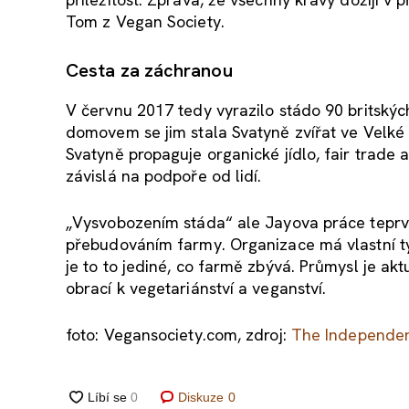
Tom z Vegan Society.
Cesta za záchranou
V červnu 2017 tedy vyrazilo stádo 90 britský
domovem se jim stala Svatyně zvířat ve Velké Br
Svatyně propaguje organické jídlo, fair trade a
závislá na podpoře od lidí.
„Vysvobozením stáda“ ale Jayova práce tepr
přebudováním farmy. Organizace má vlastní tý
je to to jediné, co farmě zbývá. Průmysl je aktu
obrací k vegetariánství a veganství.
foto: Vegansociety.com, zdroj:
The Independe
Diskuze
0