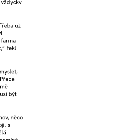
y vždycky
Třeba už
yl
m farma
,“ řekl
myslet,
 Přece
o mě
usí být
omov, něco
jil s
ělá
řipomíná