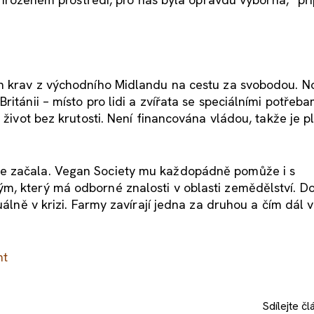
ch krav z východního Midlandu na cestu za svobodou. 
itánii – místo pro lidi a zvířata se speciálními potřeba
 život bez krutosti. Není financována vládou, takže je p
ve začala. Vegan Society mu každopádně pomůže i s
m, který má odborné znalosti v oblasti zemědělství. D
álně v krizi. Farmy zavírají jedna za druhou a čím dál ví
nt
Sdílejte
čl