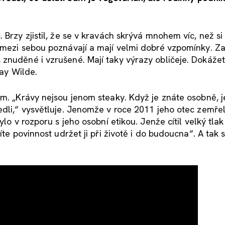
Brzy zjistil, že se v kravách skrývá mnohem víc, než si 
 mezi sebou poznávají a mají velmi dobré vzpomínky. Za
znuděné i vzrušené. Mají taky výrazy obličeje. Dokážete
Jay Wilde.
em. „Krávy nejsou jenom steaky. Když je znáte osobně, j
edli,“ vysvětluje. Jenomže v roce 2011 jeho otec zemřel
lo v rozporu s jeho osobní etikou. Jenže cítil velký tlak
te povinnost udržet ji při životě i do budoucna“. A tak s