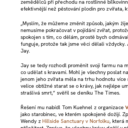
zemědělců při přechodu na rostlinné bílkovinné
efektivnější než pěstování plodin pro zvířata, k
„Myslím, že můžeme změnit způsob, jakým žij
nemusíme pokračovat v pojídání zvířat, protože
spokojen s tím, co dělám, prostě bych odmával
funguje, protože tak jsme věci dělali vždycky. 
Jay.
Jay se tedy rozhodl proměnit svoji farmu na
co udělat s kravami. Mohl je všechny poslat na
jenom jeho zvířata měla na trhu hodnotu více 
velice obtížné starat se o krávy, jak nejlépe u
strašlivá smrt,“ svěřil se deníku The Times.
Řešení mu nabídl Tom Kuehnel z organizace
V
jako starobinec, ve kterém spokojeně dožijí. Z
Wendy z
Hillside Sanctuary v Norfolku
, která 
příležitost. Zpráva, že všechny krávy dožijí v