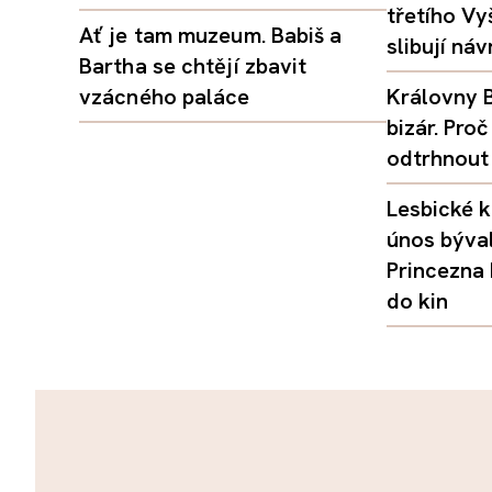
třetího Vy
Ať je tam muzeum. Babiš a
slibují ná
Bartha se chtějí zbavit
vzácného paláce
Královny B
bizár. Pr
odtrhnout
Lesbické k
únos býval
Princezna
do kin