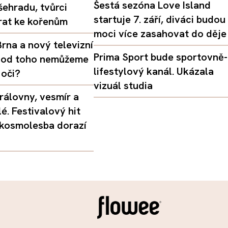
Šestá sezóna Love Island
šehradu, tvůrci
startuje 7. září, diváci budou
vrat ke kořenům
moci více zasahovat do děje
rna a nový televizní
Prima Sport bude sportovně-
oč od toho nemůžeme
lifestylový kanál. Ukázala
 oči?
vizuál studia
rálovny, vesmír a
é. Festivalový hit
 kosmolesba dorazí