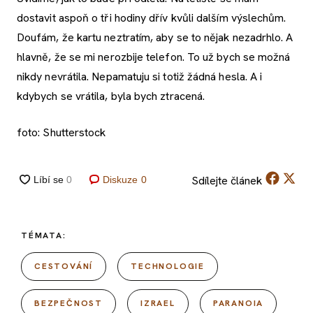
dostavit aspoň o tři hodiny dřív kvůli dalším výslechům.
Doufám, že kartu neztratím, aby se to nějak nezadrhlo. A
hlavně, že se mi nerozbije telefon. To už bych se možná
nikdy nevrátila. Nepamatuju si totiž žádná hesla. A i
kdybych se vrátila, byla bych ztracená.
foto: Shutterstock
Sdílejte
článek
Diskuze
0
TÉMATA:
CESTOVÁNÍ
TECHNOLOGIE
BEZPEČNOST
IZRAEL
PARANOIA