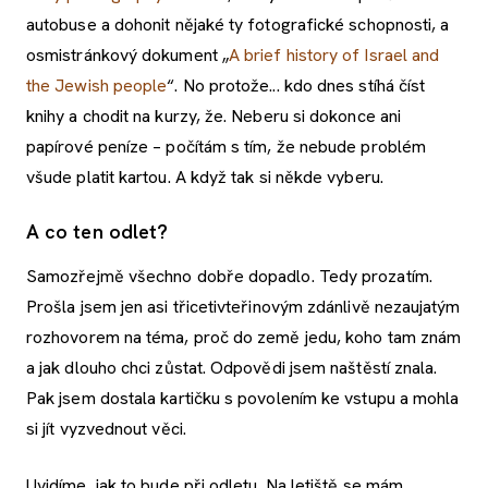
autobuse a dohonit nějaké ty fotografické schopnosti, a
osmistránkový dokument „
A brief history of Israel and
the Jewish people
“. No protože... kdo dnes stíhá číst
knihy a chodit na kurzy, že. Neberu si dokonce ani
papírové peníze – počítám s tím, že nebude problém
všude platit kartou. A když tak si někde vyberu.
A co ten odlet?
Samozřejmě všechno dobře dopadlo. Tedy prozatím.
Prošla jsem jen asi třicetivteřinovým zdánlivě nezaujatým
rozhovorem na téma, proč do země jedu, koho tam znám
a jak dlouho chci zůstat. Odpovědi jsem naštěstí znala.
Pak jsem dostala kartičku s povolením ke vstupu a mohla
si jít vyzvednout věci.
Uvidíme, jak to bude při odletu. Na letiště se mám