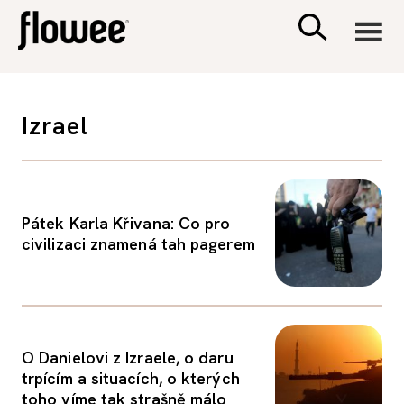
CIVILIZACE
Izrael
ZDRAVÍ
PSYCHOLOGIE
Pátek Karla Křivana: Co pro
civilizaci znamená tah pagerem
RODINA A DĚTI
SEX A VZTAHY
O Danielovi z Izraele, o daru
PORADNA
trpícím a situacích, o kterých
toho víme tak strašně málo