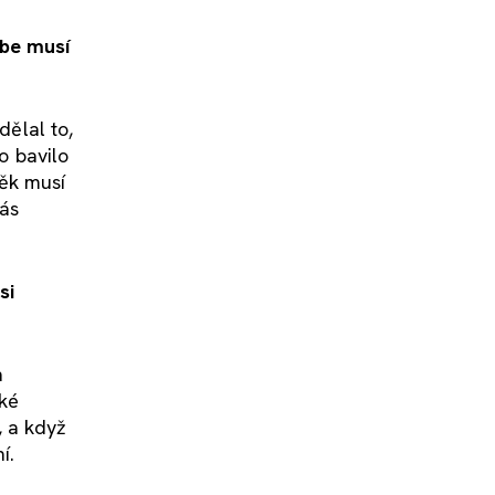
ebe musí
dělal to,
o bavilo
věk musí
vás
si
h
žké
, a když
í.