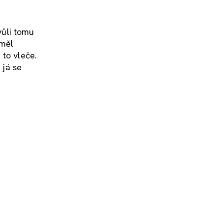
vůli tomu
měl
 to vleče.
 já se