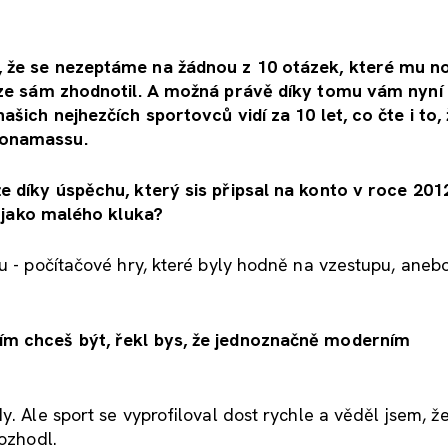
, že se nezeptáme na žádnou z 10 otázek, které mu no
sléze sám zhodnotil. A možná právě díky tomu vám ny
ašich nejhezčích sportovců vidí za 10 let, co čte i to,
 Bonamassu.
e díky úspěchu, který sis připsal na konto v roce 2012,
o jako malého kluka?
zu - počítačové hry, které byly hodně na vzestupu, aneb
ím chceš být, řekl bys, že jednoznačně moderním
y. Ale sport se vyprofiloval dost rychle a věděl jsem, ž
rozhodl.