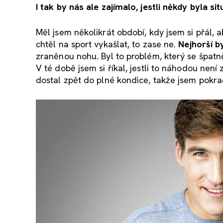
I tak by nás ale zajímalo, jestli někdy byla sit
Měl jsem několikrát období, kdy jsem si přál, a
chtěl na sport vykašlat, to zase ne.
Nejhorší b
zraněnou nohu. Byl to problém, který se špatně
V té době jsem si říkal, jestli to náhodou není
dostal zpět do plné kondice, takže jsem pokrač