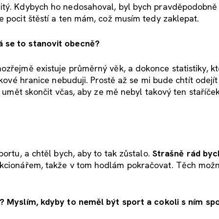
žitý. Kdybych ho nedosahoval, byl bych pravděpodobně 
e pocit štěstí a ten mám, což musím tedy zaklepat.
á se to stanovit obecně?
ozřejmě existuje průměrný věk, a dokonce statistiky, kte
akové hranice nebuduji. Prostě až se mi bude chtít odejí
l umět skončit včas, aby ze mě nebyl takový ten staříček
ortu, a chtěl bych, aby to tak zůstalo.
Strašně rád byc
nkcionářem, takže v tom hodlám pokračovat. Těch možno
? Myslím, kdyby to neměl být sport a cokoli s ním spoj