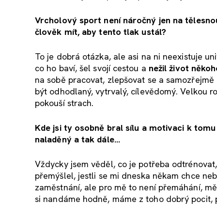
Vrcholový sport není náročný jen na tělesnou
člověk mít, aby tento tlak ustál?
To je dobrá otázka, ale asi na ni neexistuje un
co ho baví, šel svojí cestou a
nežil život někoh
na sobě pracovat, zlepšovat se a samozřejmě d
být odhodlaný, vytrvalý, cílevědomý. Velkou r
pokouší strach.
Kde jsi ty osobně bral sílu a motivaci k tomu
naladěný a tak dále…
Vždycky jsem věděl, co je potřeba odtrénovat,
přemýšlel, jestli se mi dneska někam chce nebo
zaměstnání, ale pro mě to není přemáhání, mě
si nandáme hodně, máme z toho dobrý pocit, př