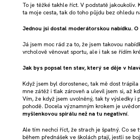
To je těžké takhle říct. V podstatě jakoukoliv
ta moje cesta, tak do toho půjdu bez ohledu n
Jednou jsi dostal moderátorskou nabídku. O
Já jsem moc rád za to, že jsem takovou nabídku
vrcholově věnovat sportu, ale i tak se řídím 
Jak bys popsal ten stav, který se děje v hla
Když jsem byl dorostenec, tak mě dost trápila
mne zátěž i tlak zároveň a ulevil jsem si, až k
Vím, že když jsem uvolněný, tak ty výsledky i
pohodě. Docela významným krokem je uvědomit 
myšlenkovou spirálu než na tu negativní
.
Ale tím nechci říct, že strach je špatný. Co se
během přednášek ve školách ptají, jestli se bo