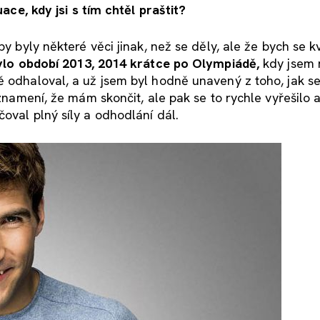
uace, kdy jsi s tím chtěl praštit?
by byly některé věci jinak, než se děly, ale že bych se k
ylo období 2013, 2014 krátce po Olympiádě,
kdy jsem 
 odhaloval, a už jsem byl hodně unavený z toho, jak se
 znamení, že mám skončit, ale pak se to rychle vyřešilo a
oval plný síly a odhodlání dál.