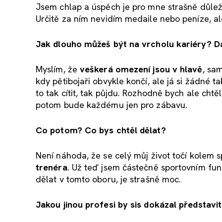
Jsem chlap a úspěch je pro mne strašně důle
Určitě za ním nevidím medaile nebo peníze, al
Jak dlouho můžeš být na vrcholu kariéry? D
Myslím, že
veškerá omezení jsou v hlavě
, sam
kdy pětibojaři obvykle končí, ale já si žádné t
to tak cítit, tak půjdu. Rozhodně bych ale chtě
potom bude každému jen pro zábavu.
Co potom? Co bys chtěl dělat?
Není náhoda, že se celý můj život točí kolem sp
trenéra
. Už teď jsem částečně sportovním fu
dělat v tomto oboru, je strašně moc.
Jakou jinou profesi by sis dokázal představit