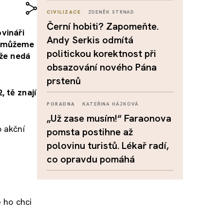
CIVILIZACE
ZDENĚK STRNAD
Černí hobiti? Zapomeňte.
vináři
Andy Serkis odmítá
ní můžeme
politickou korektnost při
 že nedá
obsazování nového Pána
prstenů
 tě znají
PORADNA
KATEŘINA HÁJKOVÁ
„Už zase musím!“ Faraonova
o akční
pomsta postihne až
polovinu turistů. Lékař radí,
co opravdu pomáhá
e ho chci