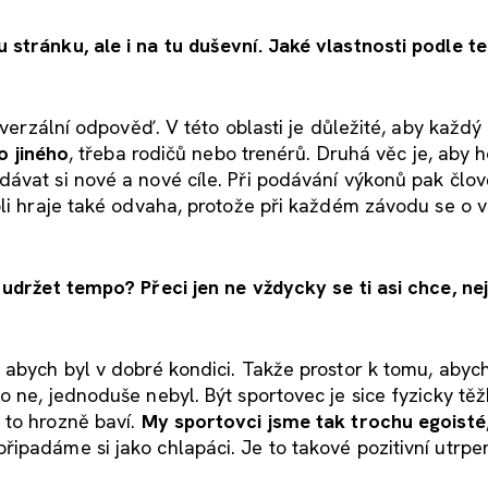
 stránku, ale i na tu duševní. Jaké vlastnosti podle t
iverzální odpověď. V této oblasti je důležité, aby každý 
o jiného
, třeba rodičů nebo trenérů. Druhá věc je, aby h
ávat si nové a nové cíle. Při podávání výkonů pak člo
oli hraje také odvaha, protože při každém závodu se o 
 udržet tempo? Přeci jen ne vždycky se ti asi chce, nej
 abych byl v dobré kondici. Takže prostor k tomu, abyc
 ne, jednoduše nebyl. Být sportovec je sice fyzicky tě
 to hrozně baví.
My sportovci jsme tak trochu egoisté
ipadáme si jako chlapáci. Je to takové pozitivní utrpen