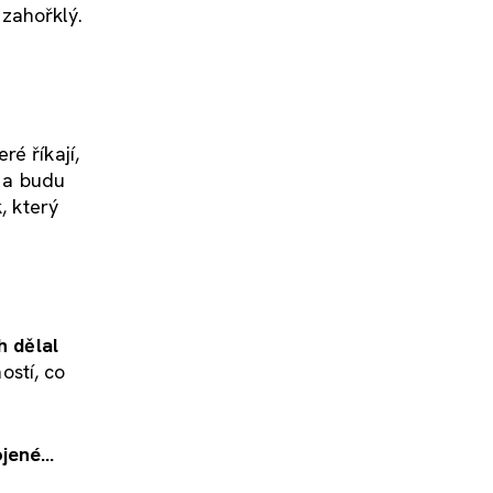
zahořklý.
ré říkají,
t a budu
, který
h dělal
stí, co
ené...