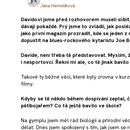
Jana Hemelíková
Davidovi jsme před rozhovorem museli slíbit
dávají pokaždé. Prý jsme to zvládli, jak po
jako první magazín prozradit, kde se jeden z n
dopustit na blues-rockového kytaristu Joe
Davide, není třeba tě představovat. Myslím, ž
i nesportovci. Řekni mi ale, c
o tě jinak bavil
Takové ty běžné věci, které byly zrovna v kur
filmy.
Kdyby se tě někdo během dospívání zeptal, č
pětibojařem? Co tě ještě bavilo ve škole?
Na gymplu jsem měl rád biologii a přírodní věd
dělat. Dnes jsem spokojený s tím, jak jsem se 