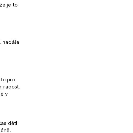
že je to
l nadále
 to pro
m radost.
ně v
as děti
méně.