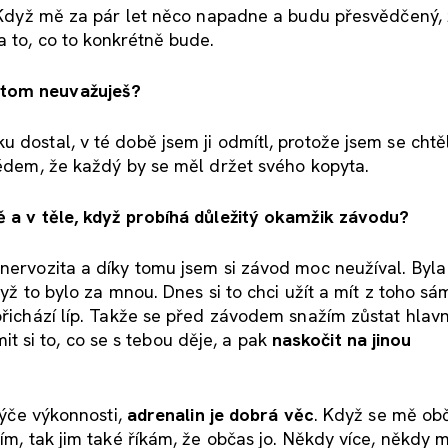
. Když mě za pár let něco napadne a budu přesvědčený, 
a to, co to konkrétně bude.
 tom neuvažuješ?
 dostal, v té době jsem ji odmítl, protože jsem se chtě
krédem, že každý by se měl držet svého kopyta.
vě a v těle, když probíhá důležitý okamžik závodu?
 nervozita a díky tomu jsem si závod moc neužíval. Byla
dyž to bylo za mnou. Dnes si to chci užít a mít z toho sá
 přichází líp. Takže se před závodem snažím zůstat hlav
si to, co se s tebou děje, a pak
naskočit na jinou
 týče výkonnosti,
adrenalin je dobrá věc
. Když se mě obč
jím, tak jim také říkám, že občas jo. Někdy více, někdy 