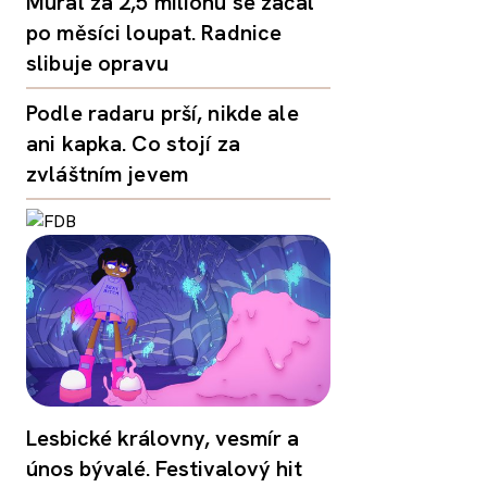
Mural za 2,5 milionu se začal
po měsíci loupat. Radnice
slibuje opravu
Podle radaru prší, nikde ale
ani kapka. Co stojí za
zvláštním jevem
Lesbické královny, vesmír a
únos bývalé. Festivalový hit