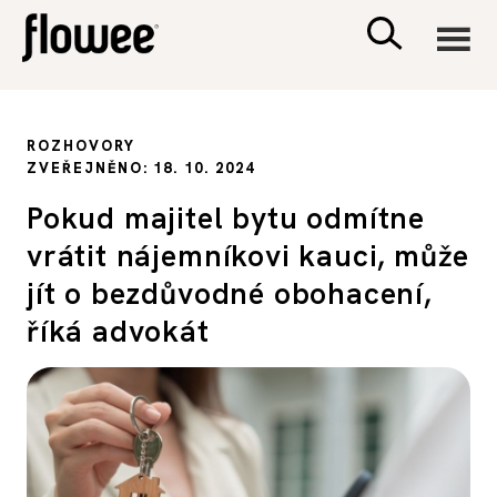
CIVILIZACE
ROZHOVORY
ZVEŘEJNĚNO: 18. 10. 2024
ZDRAVÍ
Pokud majitel bytu odmítne
vrátit nájemníkovi kauci, může
PSYCHOLOGIE
jít o bezdůvodné obohacení,
RODINA A DĚTI
říká advokát
SEX A VZTAHY
PORADNA