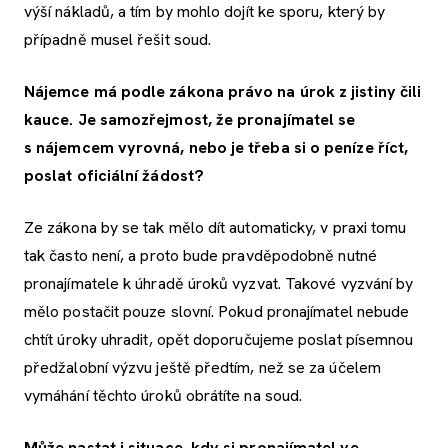
výší nákladů, a tím by mohlo dojít ke sporu, který by
případně musel řešit soud.
Nájemce má podle zákona právo na úrok z jistiny čili
kauce. Je samozřejmost, že pronajímatel se
s nájemcem vyrovná, nebo je třeba si o peníze říct,
poslat oficiální žádost?
Ze zákona by se tak mělo dít automaticky, v praxi tomu
tak často není, a proto bude pravděpodobně nutné
pronajímatele k úhradě úroků vyzvat. Takové vyzvání by
mělo postačit pouze slovní. Pokud pronajímatel nebude
chtít úroky uhradit, opět doporučujeme poslat písemnou
předžalobní výzvu ještě předtím, než se za účelem
vymáhání těchto úroků obrátíte na soud.
Může nastat i situace, kdy si pronajímatel ve