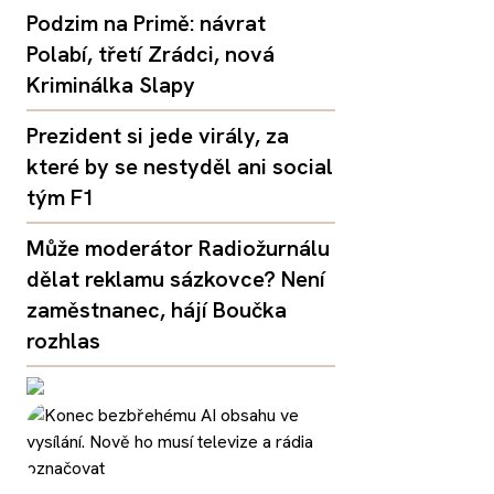
Podzim na Primě: návrat
Polabí, třetí Zrádci, nová
Kriminálka Slapy
Prezident si jede virály, za
které by se nestyděl ani social
tým F1
Může moderátor Radiožurnálu
dělat reklamu sázkovce? Není
zaměstnanec, hájí Boučka
rozhlas