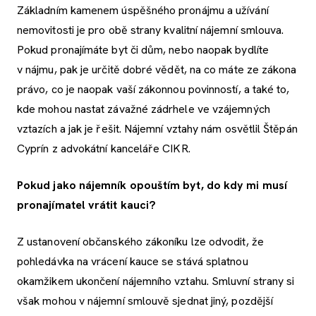
Základním kamenem úspěšného pronájmu a užívání
nemovitosti je pro obě strany kvalitní nájemní smlouva.
Pokud pronajímáte byt či dům, nebo naopak bydlíte
v nájmu, pak je určitě dobré vědět, na co máte ze zákona
právo, co je naopak vaší zákonnou povinností, a také to,
kde mohou nastat závažné zádrhele ve vzájemných
vztazích a jak je řešit. Nájemní vztahy nám osvětlil Štěpán
Cyprín z advokátní kanceláře CIKR.
Pokud jako nájemník opouštím byt, do kdy mi musí
pronajímatel vrátit kauci?
Z ustanovení občanského zákoníku lze odvodit, že
pohledávka na vrácení kauce se stává splatnou
okamžikem ukončení nájemního vztahu. Smluvní strany si
však mohou v nájemní smlouvě sjednat jiný, pozdější