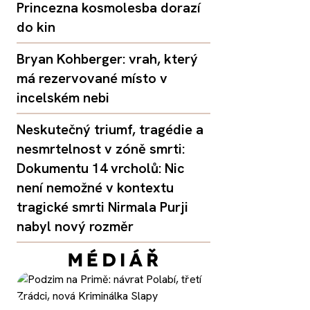
Princezna kosmolesba dorazí
do kin
Bryan Kohberger: vrah, který
má rezervované místo v
incelském nebi
Neskutečný triumf, tragédie a
nesmrtelnost v zóně smrti:
Dokumentu 14 vrcholů: Nic
není nemožné v kontextu
tragické smrti Nirmala Purji
nabyl nový rozměr