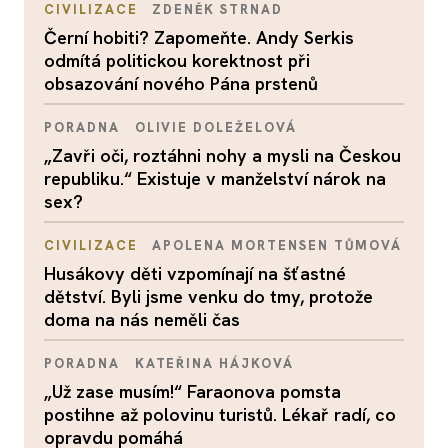
CIVILIZACE
ZDENĚK STRNAD
Černí hobiti? Zapomeňte. Andy Serkis
odmítá politickou korektnost při
obsazování nového Pána prstenů
PORADNA
OLIVIE DOLEŽELOVÁ
„Zavři oči, roztáhni nohy a mysli na Českou
republiku.“ Existuje v manželství nárok na
sex?
CIVILIZACE
APOLENA MORTENSEN TŮMOVÁ
Husákovy děti vzpomínají na šťastné
dětství. Byli jsme venku do tmy, protože
doma na nás neměli čas
PORADNA
KATEŘINA HÁJKOVÁ
„Už zase musím!“ Faraonova pomsta
postihne až polovinu turistů. Lékař radí, co
opravdu pomáhá