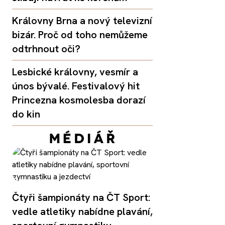
Královny Brna a nový televizní
bizár. Proč od toho nemůžeme
odtrhnout oči?
Lesbické královny, vesmír a
únos bývalé. Festivalový hit
Princezna kosmolesba dorazí
do kin
Čtyři šampionáty na ČT Sport:
vedle atletiky nabídne plavání,