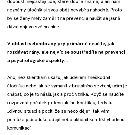
dopouští nejčastěji lidé, které dobře známe, a ani nám
neznámý útočník si svou oběť nevybírá náhodně. Proto
by se ženy měly zaměřit na prevenci a naučit se jasně
dávat najevo své hranice.
V oblasti sebeobrany prý primárně neučíte, jak
rozdávat rány, ale nejvíc se soustředíte na prevenci
a psychologické aspekty...
Ano, než klientkám ukážu, jak úderem zneškodnit
útočníka nebo jak se vymanit z brutálního sevření, učím je
chápat, co je to násilí, jak a proč vzniká. Když se naučíte
rozpoznat počátek potenciálního konfliktu, tedy tu
„divnou situaci a pocit, že se něco děje“, tak vám
pomůže jednoduše odejít nebo uklidnit konflikt vhodnou
komunikací.