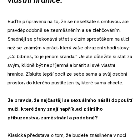
vlastní hranice.
Buďte připravená na to, že se nesetkáte s omluvou, ale
pravděpodobně se zesměšněním a se zlehčováním.
Snadněji se překonává střet s cizím sprosťákem na ulici
než se známým v práci, který vaše ohrazení shodí slovy:
„Co blbneš, to je jenom sranda.“ Je ale důležité si stát za
svým, klidně být nepříjemná a bránit si své vlastní
hranice. Získáte lepší pocit ze sebe sama a svůj osobní
prostor, do kterého pustíte jen ty, které sama chcete.
Je pravda, že nejčastěji se sexuálního násilí dopouští
muži, které ženy znají například z širšího
příbuzenstva, zaměstnání a podobně?
Klasická představa o tom, že budete znásilněna v noci