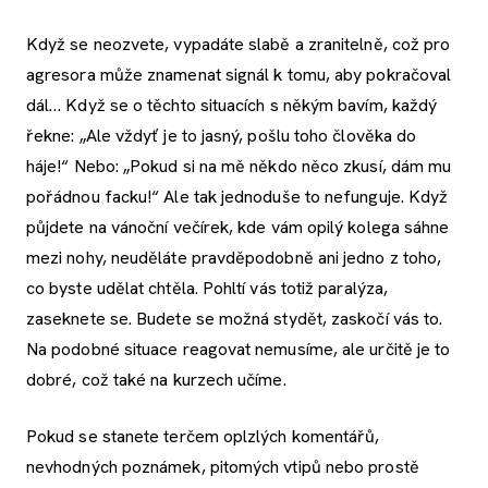
Když se neozvete, vypadáte slabě a zranitelně, což pro
agresora může znamenat signál k tomu, aby pokračoval
dál… Když se o těchto situacích s někým bavím, každý
řekne: „Ale vždyť je to jasný, pošlu toho člověka do
háje!“ Nebo: „Pokud si na mě někdo něco zkusí, dám mu
pořádnou facku!“ Ale tak jednoduše to nefunguje. Když
půjdete na vánoční večírek, kde vám opilý kolega sáhne
mezi nohy, neuděláte pravděpodobně ani jedno z toho,
co byste udělat chtěla. Pohltí vás totiž paralýza,
zaseknete se. Budete se možná stydět, zaskočí vás to.
Na podobné situace reagovat nemusíme, ale určitě je to
dobré, což také na kurzech učíme.
Pokud se stanete terčem oplzlých komentářů,
nevhodných poznámek, pitomých vtipů nebo prostě