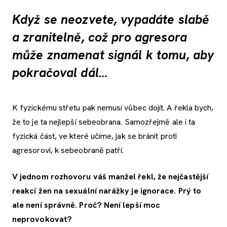
Když se neozvete, vypadáte slabě
a zranitelně, což pro agresora
může znamenat signál k tomu, aby
pokračoval dál…
K fyzickému střetu pak nemusí vůbec dojít. A řekla bych,
že to je ta nejlepší sebeobrana. Samozřejmě ale i ta
fyzická část, ve které učíme, jak se bránit proti
agresorovi, k sebeobraně patří.
V jednom rozhovoru váš manžel řekl, že nejčastější
reakcí žen na sexuální narážky je ignorace. Prý to
ale není správně. Proč?
Není
lepší moc
neprovo
kovat
?