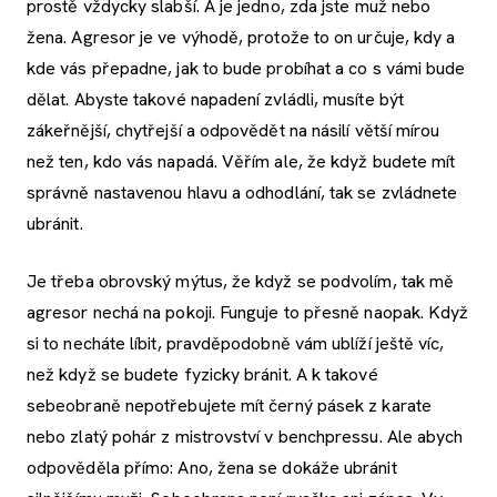
prostě vždycky slabší. A je jedno, zda jste muž nebo
žena. Agresor je ve výhodě, protože to on určuje, kdy a
kde vás přepadne, jak to bude probíhat a co s vámi bude
dělat. Abyste takové napadení zvládli, musíte být
zákeřnější, chytřejší a odpovědět na násilí větší mírou
než ten, kdo vás napadá. Věřím ale, že když budete mít
správně nastavenou hlavu a odhodlání, tak se zvládnete
ubránit.
Je třeba obrovský mýtus, že když se podvolím, tak mě
agresor nechá na pokoji. Funguje to přesně naopak. Když
si to necháte líbit, pravděpodobně vám ublíží ještě víc,
než když se budete fyzicky bránit. A k takové
sebeobraně nepotřebujete mít černý pásek z karate
nebo zlatý pohár z mistrovství v benchpressu. Ale abych
odpověděla přímo: Ano, žena se dokáže ubránit