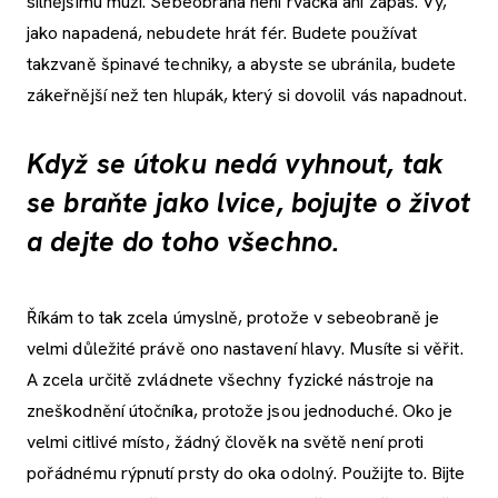
silnějšímu muži. Sebeobrana není rvačka ani zápas. Vy,
jako napadená, nebudete hrát fér. Budete používat
takzvaně špinavé techniky, a abyste se ubránila, budete
zákeřnější než ten hlupák, který si dovolil vás napadnout.
Když se útoku nedá vyhnout, tak
se braňte jako lvice, bojujte o život
a dejte do toho všechno.
Říkám to tak zcela úmyslně, protože v sebeobraně je
velmi důležité právě ono nastavení hlavy. Musíte si věřit.
A zcela určitě zvládnete všechny fyzické nástroje na
zneškodnění útočníka, protože jsou jednoduché. Oko je
velmi citlivé místo, žádný člověk na světě není proti
pořádnému rýpnutí prsty do oka odolný. Použijte to. Bijte