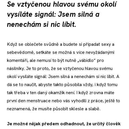
Se vztyčenou hlavou svému okolí
vysíláte signál: Jsem silná a
nenechám si nic líbit.
Když se oblečete svůdně a budete si připadat sexy a
sebevědomě, setkáte se možná s více nevyžádanými
komentáři, ale nemusí to být nutně „vábidlo“ pro
násilníky. Je to proto, že se vztyčenou hlavou svému
okolí vysíláte signál: Jsem silná a nenechám si nic líbit. A
dá se to naučit, abyste takto působila vždy, i když tomu
tak třeba v ten daný okamžik není. I když zrovna máte
první den menstruace nebo vás vyhodili z práce, ještě to
neznamená, že musíte působit sklesle a slabě.
Je možné nějak předem odhadnout, že
určitý
člověk