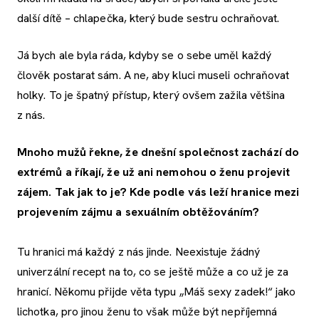
další dítě – chlapečka, který bude sestru ochraňovat.
Já bych ale byla ráda, kdyby se o sebe uměl každý
člověk postarat sám. A ne, aby kluci museli ochraňovat
holky. To je špatný přístup, který ovšem zažila většina
z nás.
Mnoho mužů řekne, že dnešní společnost zachází do
extrémů a
říkají, že
už ani nemohou o ženu projevit
zájem. Tak jak to je? Kde podle vás leží hranice mezi
projevením zájmu a sexuálním obtěžováním?
Tu hranici má každý z nás jinde. Neexistuje žádný
univerzální recept na to, co se ještě může a co už je za
hranicí. Někomu přijde věta typu „Máš sexy zadek!“ jako
lichotka, pro jinou ženu to však může být nepříjemná