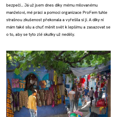
bezpečí... Já už jsem dnes díky mému milovanému
manželovi, mé práci a pomoci organizace ProFem tuhle
strašnou zkušenost překonala a vyřešila si ji. A díky ní
mám také sílu a chuť měnit svět k lepšímu a zasazovat se
o to, aby se tyto zlé skutky už neděly.