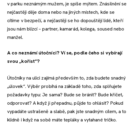
v parku neznámým mužem, je spíše mýtem. Znásilnění se
nejčastěji děje doma nebo na jiných místech, kde se
cítíme v bezpečí, a nejčastěji se ho dopouštějí lidé, kteří
jsou nám blízcí – partner, kamarád, kolega, soused nebo
manžel.
A co neznámí útočníci? Ví se, podle čeho si vybírají
svou „kořist“?
Útočníky na ulici zajímá především to, zda budete snadný
„úlovek“. Výběr probíhá na základě toho, zda splňujete
požadavky typu: Je sama? Bude se bránit? Bude křičet,
odporovat? A když ji přepadnu, půjde to ohlásit? Pokud
vypadáte ustrašeně a slabě, pak jste snadným cílem, a to
klidně i když na sobě máte tepláky a vytahané tričko.