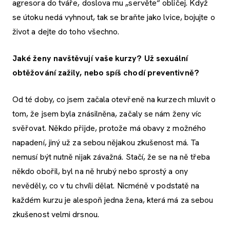
agresora do tváře, doslova mu „servěte“ obličej. Když
se útoku nedá vyhnout, tak se braňte jako lvice, bojujte o
život a dejte do toho všechno.
Jaké ženy navštěvují vaše kurzy? Už sexuální
obtěžování zažily, nebo spíš chodí preventivně?
Od té doby, co jsem začala otevřeně na kurzech mluvit o
tom, že jsem byla znásilněna, začaly se nám ženy víc
svěřovat. Někdo přijde, protože má obavy z možného
napadení, jiný už za sebou nějakou zkušenost má. Ta
nemusí být nutně nijak závažná. Stačí, že se na ně třeba
někdo obořil, byl na ně hrubý nebo sprostý a ony
nevěděly, co v tu chvíli dělat. Nicméně v podstatě na
každém kurzu je alespoň jedna žena, která má za sebou
zkušenost velmi drsnou.