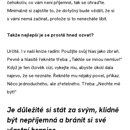
čehokoliv, co vám není příjemné, tak se ohraďte.
Minimálně si zajistíte to, že dotyčný bude vědět, že si
s vámi nemá začínat, protože si to nenecháte líbit.
Takže nejlepší je se prostě hned ozvat?
Určitě. I v naší knize radím: Použijte svůj hlas jako zbraň.
Pevně a hlasitě řekněte třeba: „Takhle se mnou nemluv!“
Když je ten člověk cizí, vykejte mu, abyste okolí dala
najevo, že se neznáte. Řekněte mu nějaký povel, příkaz.
Něco jednoduchého, ale zřetelného. Třeba: „Nechte mě
být!“
Je důležité si stát za svým, klidně
být nepříjemná a bránit si své