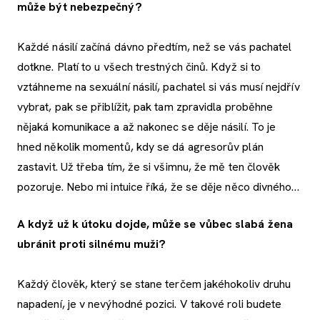
může být nebezpečný?
Každé násilí začíná dávno předtím, než se vás pachatel
dotkne. Platí to u všech trestných činů. Když si to
vztáhneme na sexuální násilí, pachatel si vás musí nejdřív
vybrat, pak se přiblížit, pak tam zpravidla proběhne
nějaká komunikace a až nakonec se děje násilí. To je
hned několik momentů, kdy se dá agresorův plán
zastavit. Už třeba tím, že si všimnu, že mě ten člověk
pozoruje. Nebo mi intuice říká, že se děje něco divného…
A když už k útoku dojde, může
se vůbec slabá žena
ubránit proti silnému muži?
Každý člověk, který se stane terčem jakéhokoliv druhu
napadení, je v nevýhodné pozici. V takové roli budete