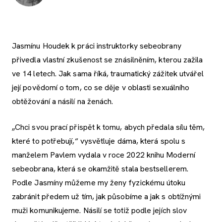
Jasmínu Houdek k práci instruktorky sebeobrany
přivedla vlastní zkušenost se znásilněním, kterou zažila
ve 14 letech. Jak sama říká, traumatický zážitek utvářel
její povědomí o tom, co se děje v oblasti sexuálního
obtěžování a násilí na ženách.
„Chci svou prací přispět k tomu, abych předala sílu těm,
které to potřebují,“ vysvětluje dáma, která spolu s
manželem Pavlem vydala v roce 2022 knihu Moderní
sebeobrana, která se okamžitě stala bestsellerem.
Podle Jasmíny můžeme my ženy fyzickému útoku
zabránit předem už tím, jak působíme a jak s obtížnými
muži komunikujeme. Násilí se totiž podle jejích slov