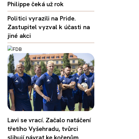
Philippe čeká už rok
Politici vyrazili na Pride.
Zastupitel vyzval k účasti na
jiné akci
Lavi se vrací. Začalo natáčení
třetího Vyšehradu, tvůrci
slibují návrat ke kořenům