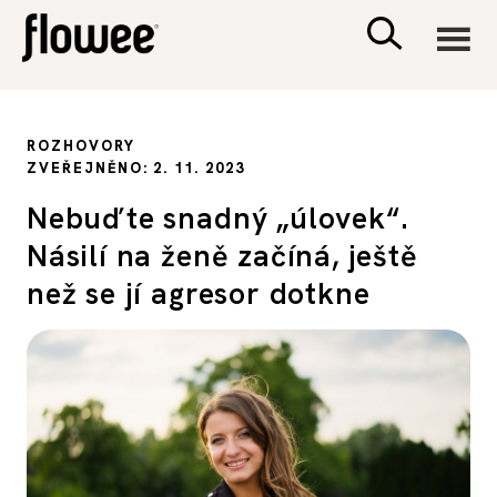
CIVILIZACE
ROZHOVORY
ZVEŘEJNĚNO: 2. 11. 2023
ZDRAVÍ
Nebuďte snadný „úlovek“.
Násilí na ženě začíná, ještě
PSYCHOLOGIE
než se jí agresor dotkne
RODINA A DĚTI
SEX A VZTAHY
PORADNA