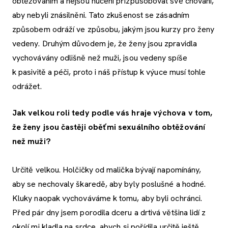
obtěžováním a nejsou nuceni přizpůsobovat své chování,
aby nebyli znásilněni. Tato zkušenost se zásadním
způsobem odráží ve způsobu, jakým jsou kurzy pro ženy
vedeny. Druhým důvodem je, že ženy jsou zpravidla
vychovávány odlišně než muži, jsou vedeny spíše
k pasivitě a péči, proto i náš přístup k výuce musí tohle
odrážet.
Jak velkou roli tedy podle vás hraje výchova v tom,
že ženy jsou častěji oběťmi sexuálního obtěžování
než muži?
Určitě velkou. Holčičky od malička bývají napomínány,
aby se nechovaly škaredě, aby byly poslušné a hodné.
Kluky naopak vychováváme k tomu, aby byli ochránci.
Před pár dny jsem porodila dceru a drtivá většina lidí z
okolí mi kladla na srdce, abych si pořídila určitě ještě