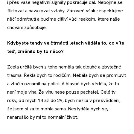
i přes vaše negativní signály pokračuje dál. Nebojme se
flirtovat a navazovat vztahy. Zároveň však respektujme
něčí odmítnutí a buďme citliví vůči reakcím, které naše
chování způsobuje.
Kdybyste tehdy
ve čtrnácti letech
věděla to, co víte
teď,
změnilo by to něco
?
Zcela určitě bych z toho neměla tak dlouhé a zbytečné
trauma. Řekla bych to rodičům. Nebála bych se promluvit
a zločin oznámit na policii. A hlavně bych věděla, že to
není moje vina. Že vinu nese pouze pachatel. Celé ty
roky, od mých 14 až do 29, bych nežila v přesvědčení,
že jsem si za to mohla sama. Nestyděla bych se,
nenarušilo by mi to normální život.