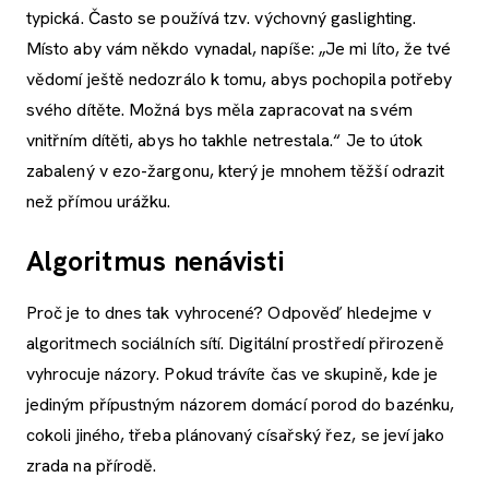
typická. Často se používá tzv. výchovný gaslighting.
Místo aby vám někdo vynadal, napíše: „Je mi líto, že tvé
vědomí ještě nedozrálo k tomu, abys pochopila potřeby
svého dítěte. Možná bys měla zapracovat na svém
vnitřním dítěti, abys ho takhle netrestala.“ Je to útok
zabalený v ezo-žargonu, který je mnohem těžší odrazit
než přímou urážku.
Algoritmus nenávisti
Proč je to dnes tak vyhrocené? Odpověď hledejme v
algoritmech sociálních sítí. Digitální prostředí přirozeně
vyhrocuje názory. Pokud trávíte čas ve skupině, kde je
jediným přípustným názorem domácí porod do bazénku,
cokoli jiného, třeba plánovaný císařský řez, se jeví jako
zrada na přírodě.