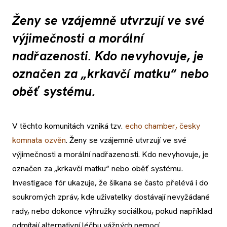
Ženy se vzájemně utvrzují ve své
výjimečnosti a morální
nadřazenosti. Kdo nevyhovuje, je
označen za „krkavčí matku“ nebo
oběť systému.
V těchto komunitách vzniká tzv.
echo chamber, česky
komnata ozvěn
. Ženy se vzájemně utvrzují ve své
výjimečnosti a morální nadřazenosti. Kdo nevyhovuje, je
označen za „krkavčí matku“ nebo oběť systému.
Investigace fór ukazuje, že šikana se často přelévá i do
soukromých zpráv, kde uživatelky dostávají nevyžádané
rady, nebo dokonce výhružky sociálkou, pokud například
odmítají alternativní léčbu vážných nemocí.