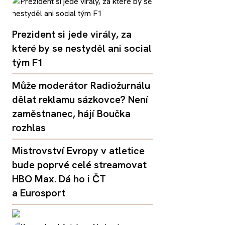
Prezident si jede virály, za
které by se nestyděl ani social
tým F1
Může moderátor Radiožurnálu
dělat reklamu sázkovce? Není
zaměstnanec, hájí Boučka
rozhlas
Mistrovství Evropy v atletice
bude poprvé celé streamovat
HBO Max. Dá ho i ČT
a Eurosport