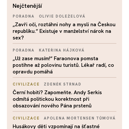
nejčtenější
PORADNA
OLIVIE DOLEŽELOVÁ
„Zavři oči, roztáhni nohy a mysli na Českou
republiku.“ Existuje v manželství nárok na
sex?
PORADNA
KATEŘINA HÁJKOVÁ
„Už zase musím!“ Faraonova pomsta
postihne až polovinu turistů. Lékař radí, co
opravdu pomáhá
CIVILIZACE
ZDENĚK STRNAD
Černí hobiti? Zapomeňte. Andy Serkis
odmítá politickou korektnost při
obsazování nového Pána prstenů
CIVILIZACE
APOLENA MORTENSEN TŮMOVÁ
Husákovy děti vzpomínají na šťastné