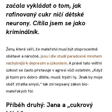
začala vykládat o tom, jak
rafinovaný cukr ničí dětské
neurony. Cítila jsem se jako
kriminálník.
Ženy, které věří, že mateřství musí být stoprocentně
obětavé a náročné,
jsou i dle studií paradoxně mnohem
náchylnější k depresím a úzkostem
. A právě tato vnitřní
úzkost se často přetavuje v agresi vůči ostatním. „Když
já trpím pro dobro dítěte, musíš trpět i ty. Jinak by moje
oběť ztratila smysl,“ tak zní nepsaný zákon bio-
mateřských fór.
Příběh druhý: Jana a „cukrový