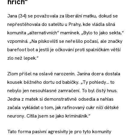
hřích“
Jana (34) se považovala za liberální matku, dokud se
nepřestěhovala do satelitu u Prahy, kde vládla silná
komunita „alternativních“ maminek. „Bylo to jako sekta,“
vzpomíná. „Na pískovišti se neřešilo počasí, ale značky
barefoot bot a jestli je očkování proti spalničkám větší
zlo než lepek.“
Zlom přišel na oslavě narozenin. Janina dcera dostala
kousek běžného dortu od babičky. „Ty pohledy... to
nebylo jen nesouhlasné zamračení. To byl čistý hnus.
Jedna z matek si demonstrativně odsedla a nahlas
začala vykládat o tom, jak rafinovaný cukr ničí dětské
neurony. Cítila jsem se jako kriminálník.“
Tato forma pasivní agresivity je pro tyto komunity