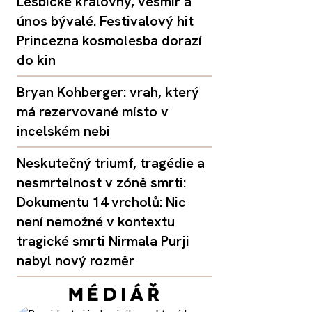
Lesbické královny, vesmír a
únos bývalé. Festivalový hit
Princezna kosmolesba dorazí
do kin
Bryan Kohberger: vrah, který
má rezervované místo v
incelském nebi
Neskutečný triumf, tragédie a
nesmrtelnost v zóně smrti:
Dokumentu 14 vrcholů: Nic
není nemožné v kontextu
tragické smrti Nirmala Purji
nabyl nový rozměr