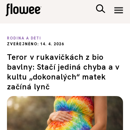
CIVILIZACE
RODINA A DĚTI
ZVEŘEJNĚNO: 14. 4. 2026
ZDRAVÍ
Teror v rukavičkách z bio
bavlny: Stačí jediná chyba a v
PSYCHOLOGIE
kultu „dokonalých“ matek
RODINA A DĚTI
začíná lynč
SEX A VZTAHY
PORADNA