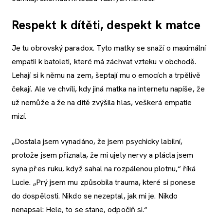
Respekt k dítěti, despekt k matce
Je tu obrovský paradox. Tyto matky se snaží o maximální
empatii k batoleti, které má záchvat vzteku v obchodě.
Lehají si k němu na zem, šeptají mu o emocích a trpělivě
čekají. Ale ve chvíli, kdy jiná matka na internetu napíše, že
už nemůže a že na dítě zvýšila hlas, veškerá empatie
mizí.
„Dostala jsem vynadáno, že jsem psychicky labilní,
protože jsem přiznala, že mi ujely nervy a plácla jsem
syna přes ruku, když sahal na rozpálenou plotnu,“ říká
Lucie. „Prý jsem mu způsobila trauma, které si ponese
do dospělosti. Nikdo se nezeptal, jak mi je. Nikdo
nenapsal: Hele, to se stane, odpočiň si.“