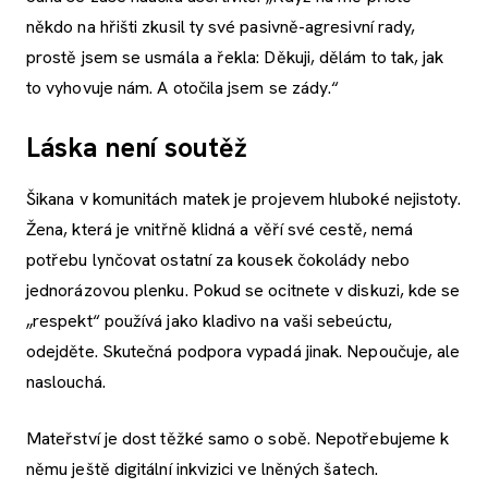
někdo na hřišti zkusil ty své pasivně-agresivní rady,
prostě jsem se usmála a řekla: Děkuji, dělám to tak, jak
to vyhovuje nám. A otočila jsem se zády.“
Láska není soutěž
Šikana v komunitách matek je projevem hluboké nejistoty.
Žena, která je vnitřně klidná a věří své cestě, nemá
potřebu lynčovat ostatní za kousek čokolády nebo
jednorázovou plenku. Pokud se ocitnete v diskuzi, kde se
„respekt“ používá jako kladivo na vaši sebeúctu,
odejděte. Skutečná podpora vypadá jinak. Nepoučuje, ale
naslouchá.
Mateřství je dost těžké samo o sobě. Nepotřebujeme k
němu ještě digitální inkvizici ve lněných šatech.