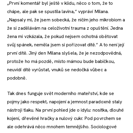
„První komentář byl ještě v klidu, něco o tom, že to
chápe, ale pak se spustila lavina,“ vypráví Milana.
„Napsaly mi, že jsem sobecká, že ničím jeho mikrobiom a
že si zadělávám na celoživotní trauma z opuštění. Jedna
žena mi vzkázala, že pokud nejsem ochotná obětovat
svůj spánek, neměla jsem si pořizovat dítě.“ A to není její
první dítě. Jiný den Milana slyšela, že je nezodpovědná,
protože ho má pozdě, místo mámou bude babičkou,
neuvidí dítě vyrůstat, vnuků se nedočká vůbec a
podobně.
Tak dnes funguje svět moderního mateřství, kde se
pojmy jako respekt, napojení a jemnost paradoxně staly
nástroji tlaku. Na první pohled jde o idylu: nosítka, dlouhé
kojení, dřevěné hračky a nulový cukr. Pod povrchem se
ale odehrává něco mnohem temnějšího. Sociologové