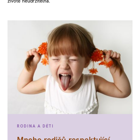
životě neudržitelná.
RODINA A DĚTI
Mnoho rodičů respektující