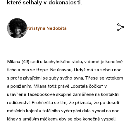
které selhaly v dokonalosti.
Kristýna Nedobitá
Milana (43) sedí u kuchyňského stolu, v domě je konečně
ticho a ona se třepe. Ne únavou, i když má za sebou noc
s prořezávajícími se zuby svého syna. Třese se vztekem
a ponížením. Milana totiž právě „dostala čočku“ v
uzavřené facebookové skupině zaměřené na kontaktní
rodičovství. Prohřešila se tím, že přiznala, že po deseti
měsících kojení a totálního vyčerpání dala synovi na noc
láhev s umělým mlékem, aby se oba konečně vyspali.