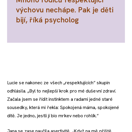
výchovu nechápe. Pak je děti
bijí, říká psycholog
Lucie se nakonec ze všech „respektujících“ skupin
odhlásila. „Byl to nejlepší krok pro mé duševní zdraví.
Začala jsem se řídit instinktem a radami jedné staré
sousedky, která mi řekla: Spokojená máma, spokojené
dítě. Je jedno, jestli jí bio mrkev nebo rohlík.“
Jana se zase naučila asertivitě. „Když na mě příště