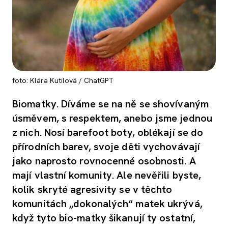
foto: Klára Kutilová / ChatGPT
Biomatky. Díváme se na ně se shovívaným
úsměvem, s respektem, anebo jsme jednou
z nich. Nosí barefoot boty, oblékají se do
přírodních barev, svoje děti vychovávají
jako naprosto rovnocenné osobnosti. A
mají vlastní komunity. Ale nevěřili byste,
kolik skryté agresivity se v těchto
komunitách „dokonalých“ matek ukrývá,
když tyto bio-matky šikanují ty ostatní,