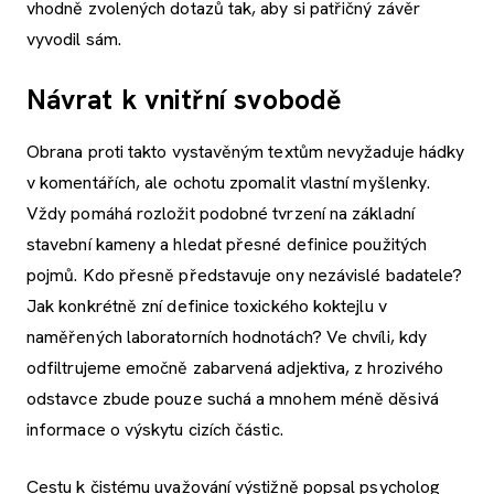
vhodně zvolených dotazů tak, aby si patřičný závěr
vyvodil sám.
Návrat k vnitřní svobodě
Obrana proti takto vystavěným textům nevyžaduje hádky
v komentářích, ale ochotu zpomalit vlastní myšlenky.
Vždy pomáhá rozložit podobné tvrzení na základní
stavební kameny a hledat přesné definice použitých
pojmů. Kdo přesně představuje ony nezávislé badatele?
Jak konkrétně zní definice toxického koktejlu v
naměřených laboratorních hodnotách? Ve chvíli, kdy
odfiltrujeme emočně zabarvená adjektiva, z hrozivého
odstavce zbude pouze suchá a mnohem méně děsivá
informace o výskytu cizích částic.
Cestu k čistému uvažování výstižně popsal psycholog