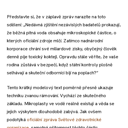
Představte si, že v záplavě zpráv narazíte na toto
sdělení: „Nedávná zjištění nezávislých badatelů prokazují,
že běžná pitná voda obsahuje mikroskopické částice, o
kterých oficiální zdroje mlčí. Zatímco nadnárodní
korporace chrání své miliardové zisky, obyčejný člověk
denně pije toxický koktejl. Opravdu stále věříte, že vaše
rodina zůstává v bezpečí, když státní kontroly plošně
selhávají a skuteční odborníci bijí na poplach?“
Tento krátký modelový text poměrně přesně ukazuje
techniku zvanou rámování. Vychází ze skutečného
základu. Mikroplasty ve vodě reálně existují a věda se
jejich výskytem dlouhodobě zabývá. Jak ovšem
podotýká
oficiální zpráva Světové zdravotnické
organizace
, samotná přítomnost těchto částic