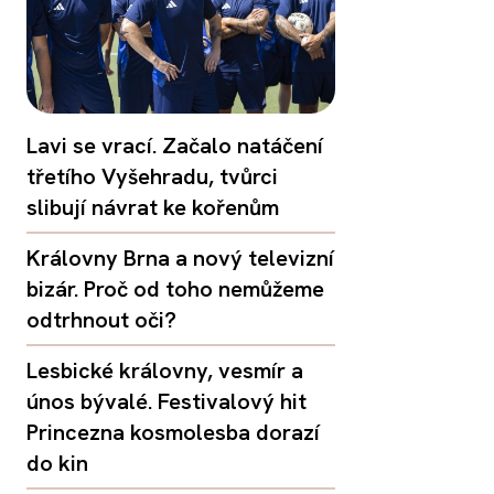
Lavi se vrací. Začalo natáčení
třetího Vyšehradu, tvůrci
slibují návrat ke kořenům
Královny Brna a nový televizní
bizár. Proč od toho nemůžeme
odtrhnout oči?
Lesbické královny, vesmír a
únos bývalé. Festivalový hit
Princezna kosmolesba dorazí
do kin