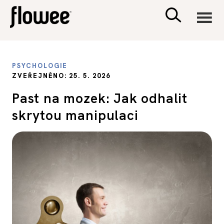
CIVILIZACE
PSYCHOLOGIE
ZVEŘEJNĚNO: 25. 5. 2026
ZDRAVÍ
Past na mozek: Jak odhalit
skrytou manipulaci
PSYCHOLOGIE
RODINA A DĚTI
SEX A VZTAHY
PORADNA