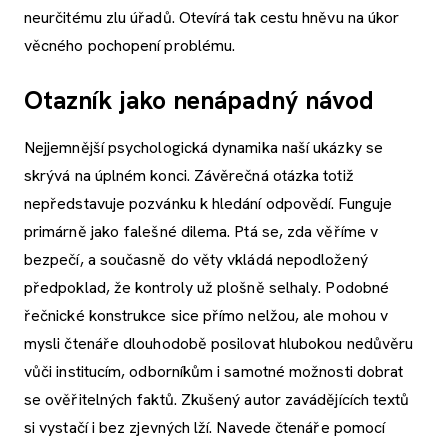
neurčitému zlu úřadů. Otevírá tak cestu hněvu na úkor
věcného pochopení problému.
Otazník jako nenápadný návod
Nejjemnější psychologická dynamika naší ukázky se
skrývá na úplném konci. Závěrečná otázka totiž
nepředstavuje pozvánku k hledání odpovědí. Funguje
primárně jako falešné dilema. Ptá se, zda věříme v
bezpečí, a současně do věty vkládá nepodložený
předpoklad, že kontroly už plošně selhaly. Podobné
řečnické konstrukce sice přímo nelžou, ale mohou v
mysli čtenáře dlouhodobě posilovat hlubokou nedůvěru
vůči institucím, odborníkům i samotné možnosti dobrat
se ověřitelných faktů. Zkušený autor zavádějících textů
si vystačí i bez zjevných lží. Navede čtenáře pomocí