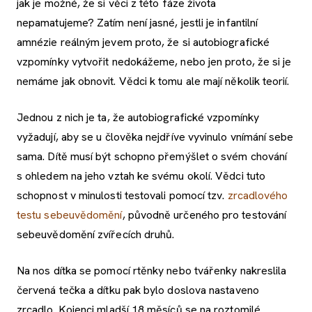
jak je možné, že si věci z této fáze života
nepamatujeme? Zatím není jasné, jestli je infantilní
amnézie reálným jevem proto, že si autobiografické
vzpomínky vytvořit nedokážeme, nebo jen proto, že si je
nemáme jak obnovit. Vědci k tomu ale mají několik teorií.
Jednou z nich je ta, že autobiografické vzpomínky
vyžadují, aby se u člověka nejdříve vyvinulo vnímání sebe
sama. Dítě musí být schopno přemýšlet o svém chování
s ohledem na jeho vztah ke svému okolí. Vědci tuto
schopnost v minulosti testovali pomocí tzv.
zrcadlového
testu sebeuvědomění
, původně určeného pro testování
sebeuvědomění zvířecích druhů.
Na nos dítka se pomocí rtěnky nebo tvářenky nakreslila
červená tečka a dítku pak bylo doslova nastaveno
zrcadlo. Kojenci mladší 18 měsíců se na roztomilé