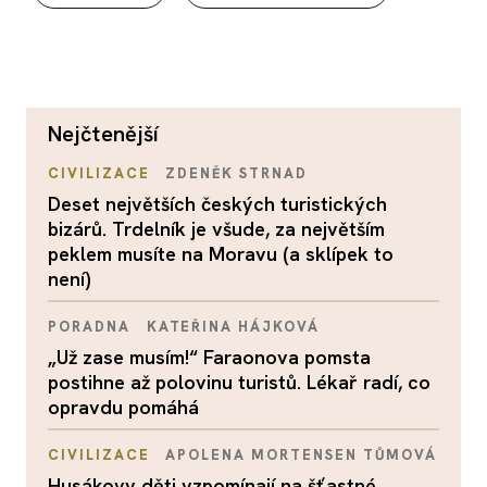
nejčtenější
CIVILIZACE
ZDENĚK STRNAD
Deset největších českých turistických
bizárů. Trdelník je všude, za největším
peklem musíte na Moravu (a sklípek to
není)
PORADNA
KATEŘINA HÁJKOVÁ
„Už zase musím!“ Faraonova pomsta
postihne až polovinu turistů. Lékař radí, co
opravdu pomáhá
CIVILIZACE
APOLENA MORTENSEN TŮMOVÁ
Husákovy děti vzpomínají na šťastné