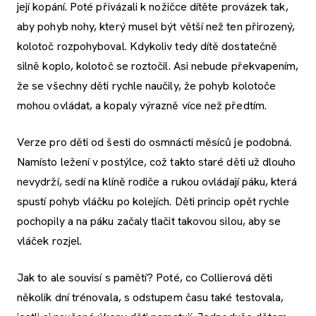
její kopání. Poté přivázali k nožičce dítěte provázek tak,
aby pohyb nohy, který musel být větší než ten přirozený,
kolotoč rozpohyboval. Kdykoliv tedy dítě dostatečně
silně koplo, kolotoč se roztočil. Asi nebude překvapením,
že se všechny děti rychle naučily, že pohyb kolotoče
mohou ovládat, a kopaly výrazně více než předtím.
Verze pro děti od šesti do osmnácti měsíců je podobná.
Namísto ležení v postýlce, což takto staré děti už dlouho
nevydrží, sedí na klíně rodiče a rukou ovládají páku, která
spustí pohyb vláčku po kolejích. Děti princip opět rychle
pochopily a na páku začaly tlačit takovou silou, aby se
vláček rozjel.
Jak to ale souvisí s pamětí? Poté, co Collierová děti
několik dní trénovala, s odstupem času také testovala,