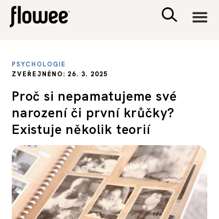
CIVILIZACE
PSYCHOLOGIE
ZVEŘEJNĚNO: 26. 3. 2025
ZDRAVÍ
Proč si nepamatujeme své
narození či první krůčky?
PSYCHOLOGIE
Existuje několik teorií
RODINA A DĚTI
SEX A VZTAHY
PORADNA