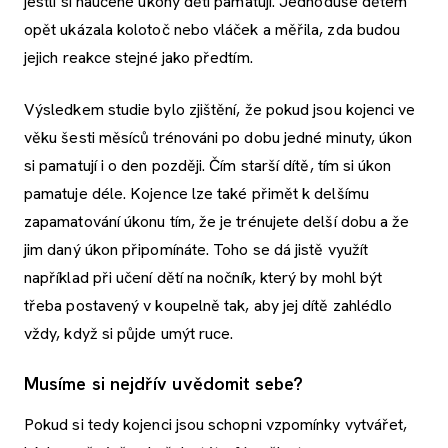
jestli si naučené úkony děti pamatují. Jednoduše dětem
opět ukázala kolotoč nebo vláček a měřila, zda budou
jejich reakce stejné jako předtím.
Výsledkem studie bylo zjištění, že pokud jsou kojenci ve
věku šesti měsíců trénováni po dobu jedné minuty, úkon
si pamatují i o den později. Čím starší dítě, tím si úkon
pamatuje déle. Kojence lze také přimět k delšímu
zapamatování úkonu tím, že je trénujete delší dobu a že
jim daný úkon připomínáte. Toho se dá jistě využít
například při učení dětí na nočník, který by mohl být
třeba postavený v koupelně tak, aby jej dítě zahlédlo
vždy, když si půjde umýt ruce.
Musíme si nejdřív uvědomit sebe?
Pokud si tedy kojenci jsou schopni vzpomínky vytvářet,