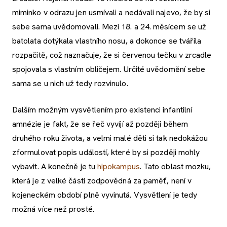
miminko v odrazu jen usmívali a nedávali najevo, že by si
sebe sama uvědomovali. Mezi 18. a 24. měsícem se už
batolata dotýkala vlastního nosu, a dokonce se tvářila
rozpačitě, což naznačuje, že si červenou tečku v zrcadle
spojovala s vlastním obličejem. Určité uvědomění sebe
sama se u nich už tedy rozvinulo.
Dalším možným vysvětlením pro existenci infantilní
amnézie je fakt, že se řeč vyvíjí až později během
druhého roku života, a velmi malé děti si tak nedokážou
zformulovat popis událostí, které by si později mohly
vybavit. A konečně je tu
hipokampus
. Tato oblast mozku,
která je z velké části zodpovědná za paměť, není v
kojeneckém období plně vyvinutá. Vysvětlení je tedy
možná více než prosté.