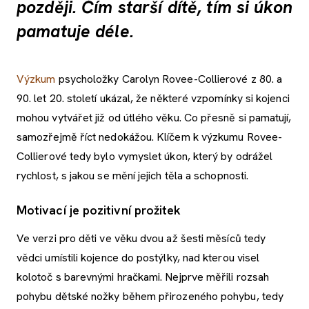
později. Čím starší dítě, tím si úkon
pamatuje déle.
Výzkum
psycholožky Carolyn Rovee-Collierové z 80. a
90. let 20. století ukázal, že některé vzpomínky si kojenci
mohou vytvářet již od útlého věku. Co přesně si pamatují,
samozřejmě říct nedokážou. Klíčem k výzkumu Rovee-
Collierové tedy bylo vymyslet úkon, který by odrážel
rychlost, s jakou se mění jejich těla a schopnosti.
Motivací je pozitivní prožitek
Ve verzi pro děti ve věku dvou až šesti měsíců tedy
vědci umístili kojence do postýlky, nad kterou visel
kolotoč s barevnými hračkami. Nejprve měřili rozsah
pohybu dětské nožky během přirozeného pohybu, tedy