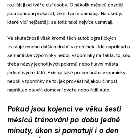
rozlišit ji od tváře cizí osoby. O několik měsíců později
jsou schopni prokázat, že si tváře pamatují. Na osoby,
které vidí nejčastěji, se totiž také nejvíce usmívají.
Ve skutečnosti však kromě těch autobiografických
existuje mnoho dalších druhů vzpomínek. Jde například o
sémantické vzpomínky neboli vzpomínky na fakta, to jsou
třeba názvy jednotlivých pokrmů nebo hlavní města
jednotlivých států. Existují také procedurální vzpomínky
neboli vzpomínky na to, jak provést nějakou činnost,
například otevřít domovní dveře nebo řídit auto.
Pokud jsou kojenci ve věku šesti
měsíců trénováni po dobu jedné
minuty, úkon si pamatují i o den