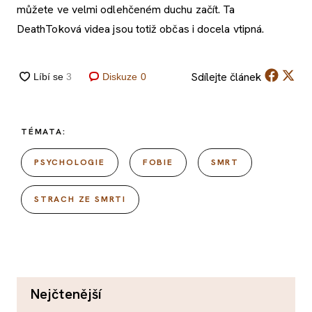
můžete ve velmi odlehčeném duchu začít. Ta
DeathToková videa jsou totiž občas i docela vtipná.
Sdílejte
článek
Diskuze
0
TÉMATA:
PSYCHOLOGIE
FOBIE
SMRT
STRACH ZE SMRTI
nejčtenější