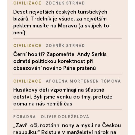
CIVILIZACE
ZDENĚK STRNAD
Deset největších českých turistických
bizárů. Trdelník je všude, za největším
peklem musíte na Moravu (a sklípek to
není)
CIVILIZACE
ZDENĚK STRNAD
Černí hobiti? Zapomeňte. Andy Serkis
odmítá politickou korektnost při
obsazování nového Pána prstenů
CIVILIZACE
APOLENA MORTENSEN TŮMOVÁ
Husákovy děti vzpomínají na šťastné
dětství. Byli jsme venku do tmy, protože
doma na nás neměli čas
PORADNA
OLIVIE DOLEŽELOVÁ
„Zavři oči, roztáhni nohy a mysli na Českou
republiku.“ Existuje v manželství nárok na