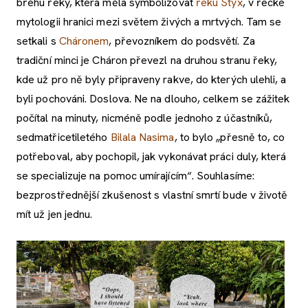
břehu řeky, která měla symbolizovat
řeku Styx
, v řecké
mytologii hranici mezi světem živých a mrtvých. Tam se
setkali s
Cháronem
, převozníkem do podsvětí. Za
tradiční minci je Cháron převezl na druhou stranu řeky,
kde už pro ně byly připraveny rakve, do kterých ulehli, a
byli pochováni. Doslova. Ne na dlouho, celkem se zážitek
počítal na minuty, nicméně podle jednoho z účastníků,
sedmatřicetiletého
Bilala Nasima
, to bylo „přesně to, co
potřeboval, aby pochopil, jak vykonávat práci duly, která
se specializuje na pomoc umírajícím“. Souhlasíme:
bezprostřednější zkušenost s vlastní smrtí bude v životě
mít už jen jednu.