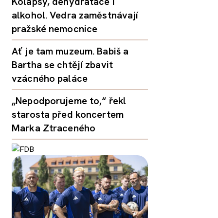
Kolapsy, dehydratace i
alkohol. Vedra zaměstnávají
pražské nemocnice
Ať je tam muzeum. Babiš a
Bartha se chtějí zbavit
vzácného paláce
„Nepodporujeme to,“ řekl
starosta před koncertem
Marka Ztraceného