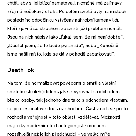
chtěl, aby si jej blízcí pamatovali, nicméně má zajímavý,
zřejmě nečekaný efekt. Po celém světě byly na místech
posledního odpočinku vztyčeny náhrobní kameny lidí,
kteří zjevně se strachem ze smrti (už) problém neměli.
Jsou na nich nápisy jako „Říkal jsem, že mi není dobře“,
„Doufal jsem, že to bude pyramida“, nebo „Konečně
jsme našli místo, kde se dá v pohodě zaparkovat!“.
DeathTok
Na tom, že normalizovat povědomí o smrti a vlastní
smrtelnosti ulehčí lidem, jak se vyrovnat s odchodem
blízké osoby, tak jednoho dne také s odchodem vlastním,
se profesionálové dnes už shodnou. Část z nich se proto
rozhodla veřejnost v této oblasti vzdělávat. Možnosti
mají díky moderním technologiím jistě mnohem
rozsáhlejší než jejich předchůdci – ve velké míře