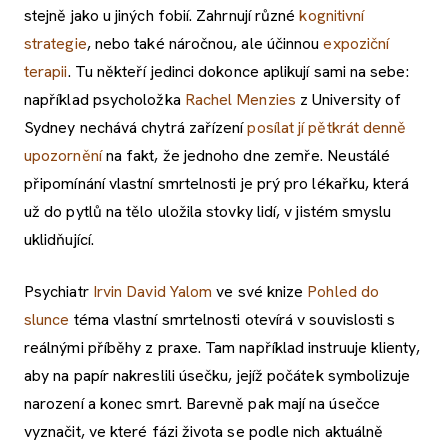
stejně jako u jiných fobií. Zahrnují různé
kognitivní
strategie
, nebo také náročnou, ale účinnou
expoziční
terapii
. Tu někteří jedinci dokonce aplikují sami na sebe:
například psycholožka
Rachel Menzies
z University of
Sydney nechává chytrá zařízení
posílat jí pětkrát denně
upozornění
na fakt, že jednoho dne zemře. Neustálé
připomínání vlastní smrtelnosti je prý pro lékařku, která
už do pytlů na tělo uložila stovky lidí, v jistém smyslu
uklidňující.
Psychiatr
Irvin David Yalom
ve své knize
Pohled do
slunce
téma vlastní smrtelnosti otevírá v souvislosti s
reálnými příběhy z praxe. Tam například instruuje klienty,
aby na papír nakreslili úsečku, jejíž počátek symbolizuje
narození a konec smrt. Barevně pak mají na úsečce
vyznačit, ve které fázi života se podle nich aktuálně