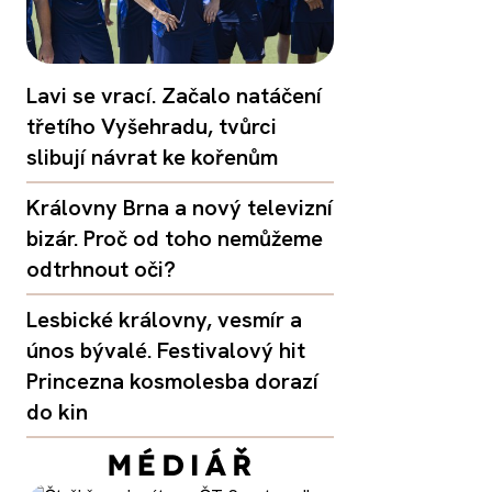
Lavi se vrací. Začalo natáčení
třetího Vyšehradu, tvůrci
slibují návrat ke kořenům
Královny Brna a nový televizní
bizár. Proč od toho nemůžeme
odtrhnout oči?
Lesbické královny, vesmír a
únos bývalé. Festivalový hit
Princezna kosmolesba dorazí
do kin