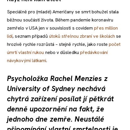
Speciálně pro (mladé) Američany se smrt bohužel stala
běžnou součástí života. Během pandemie koronaviru
zemřelo v USA jen v souvislosti s covidem
přes million
lidí
, seznam případů
útoků střelnou zbraní ve školách
se
hrozivě rychle rozrůstá – stejně rychle, jako roste
počet
úmrtí vlastní rukou
nebo v důsledku
předávkování
návykovými látkami
.
Psycholožka Rachel Menzies z
University of Sydney nechává
chytrá zařízení posílat jí pětkrát
denně upozornění na fakt, že
jednoho dne zemře. Neustálé
připomínání vlastní smrtelnosti je