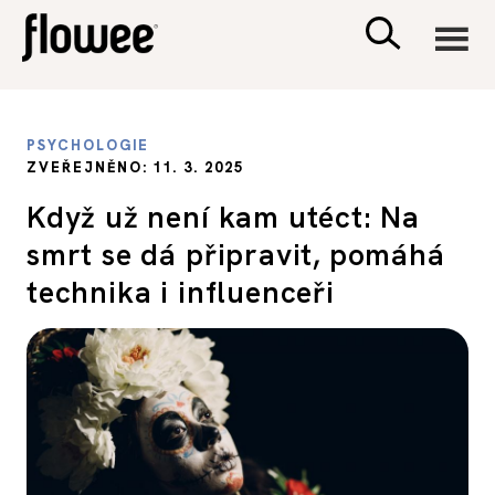
CIVILIZACE
PSYCHOLOGIE
ZVEŘEJNĚNO: 11. 3. 2025
ZDRAVÍ
Když už není kam utéct: Na
smrt se dá připravit, pomáhá
PSYCHOLOGIE
technika i influenceři
RODINA A DĚTI
SEX A VZTAHY
PORADNA