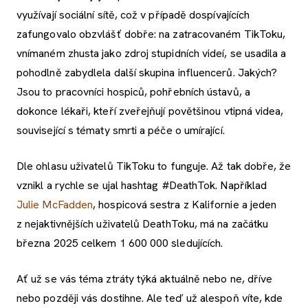
využívají sociální sítě, což v případě dospívajících
zafungovalo obzvlášť dobře: na zatracovaném TikToku,
vnímaném zhusta jako zdroj stupidních videí, se usadila a
pohodlně zabydlela další skupina influencerů. Jakých?
Jsou to pracovníci hospiců, pohřebních ústavů, a
dokonce lékaři, kteří zveřejňují povětšinou vtipná videa,
související s tématy smrti a péče o umírající.
Dle ohlasu uživatelů TikToku to funguje. Až tak dobře, že
vznikl a rychle se ujal hashtag #DeathTok. Například
Julie McFadden
, hospicová sestra z Kalifornie a jeden
z nejaktivnějších uživatelů DeathToku, má na začátku
března 2025 celkem 1 600 000 sledujících.
Ať už se vás téma ztráty týká aktuálně nebo ne, dříve
nebo později vás dostihne. Ale teď už alespoň víte, kde