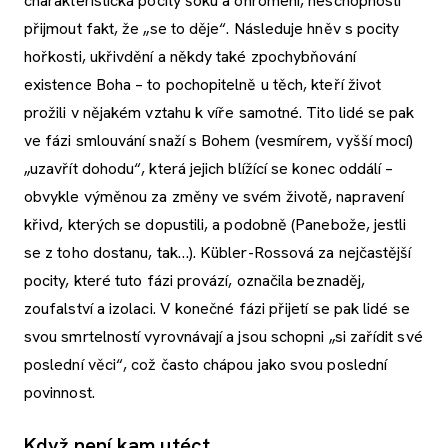
charakteristická pocity šoku a ohromení, neschopností
přijmout fakt, že „se to děje“. Následuje hněv s pocity
hořkosti, ukřivdění a někdy také zpochybňování
existence Boha – to pochopitelně u těch, kteří život
prožili v nějakém vztahu k víře samotné. Tito lidé se pak
ve fázi smlouvání snaží s Bohem (vesmírem, vyšší mocí)
„uzavřít dohodu“, která jejich blížící se konec oddálí –
obvykle výměnou za změny ve svém životě, napravení
křivd, kterých se dopustili, a podobně (Panebože, jestli
se z toho dostanu, tak…). Kübler-Rossová za nejčastější
pocity, které tuto fázi provází, označila beznaděj,
zoufalství a izolaci. V konečné fázi přijetí se pak lidé se
svou smrtelností vyrovnávají a jsou schopni „si zařídit své
poslední věci“, což často chápou jako svou poslední
povinnost.
Když není kam utéct