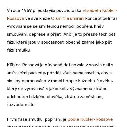
V roce 1969 představila psycholožka
Elisabeth Kübler-
Rossová
ve své knize
O smrti a umírání
koncept pěti fází
vyrovnání se se smrtelnou nemocí: popření, hněv,
smlouvání, deprese a přijetí. Ano, je to přesně těch pět
fází, které jsou v současnosti obecně známé jako pět
fází smutku.
Kübler-Rossová je původně definovala v souvislosti s
umírajícími pacienty, později však sama navrhla, aby s
nimi bylo pracováno v rámci terapie každého člověka,
který se vyrovnává s jakoukoliv významnou ztrátou:
odchodem blízkého člověka, ztrátou zaměstnání,
rozvodem atd.
První fáze smutku, popírání, je
podle Kübler-Rossové