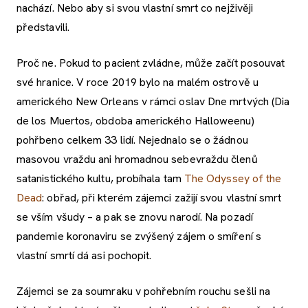
nachází. Nebo aby si svou vlastní smrt co nejživěji
představili.
Proč ne. Pokud to pacient zvládne, může začít posouvat
své hranice. V roce 2019 bylo na malém ostrově u
amerického New Orleans v rámci oslav Dne mrtvých (Dia
de los Muertos, obdoba amerického Halloweenu)
pohřbeno celkem 33 lidí. Nejednalo se o žádnou
masovou vraždu ani hromadnou sebevraždu členů
satanistického kultu, probíhala tam
The Odyssey of the
Dead
: obřad, při kterém zájemci zažijí svou vlastní smrt
se vším všudy – a pak se znovu narodí. Na pozadí
pandemie koronaviru se zvýšený zájem o smíření s
vlastní smrtí dá asi pochopit.
Zájemci se za soumraku v pohřebním rouchu sešli na