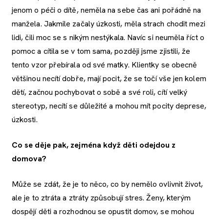
jenom o péči o dítě, neměla na sebe čas ani pořádně na
manžela. Jakmile začaly úzkosti, měla strach chodit mezi
lidi, čili moc se s nikým nestýkala. Navíc si neuměla říct o
pomoc a cítila se v tom sama, později jsme zjistili, že
tento vzor přebírala od své matky. Klientky se obecně
většinou necítí dobře, mají pocit, že se točí vše jen kolem
dětí, začnou pochybovat o sobě a své roli, cítí velký
stereotyp, necítí se důležité a mohou mít pocity deprese,
úzkosti.
Co se děje pak, zejména když děti odejdou z
domova?
Může se zdát, že je to něco, co by nemělo ovlivnit život,
ale je to ztráta a ztráty způsobují stres. Ženy, kterým
dospějí děti a rozhodnou se opustit domov, se mohou