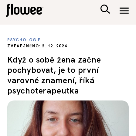
CIVILIZACE
PSYCHOLOGIE
ZVEŘEJNĚNO: 2. 12. 2024
ZDRAVÍ
Když o sobě žena začne
pochybovat, je to první
PSYCHOLOGIE
varovné znamení, říká
RODINA A DĚTI
psychoterapeutka
SEX A VZTAHY
PORADNA