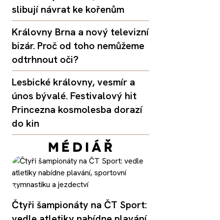
slibují návrat ke kořenům
Královny Brna a nový televizní
bizár. Proč od toho nemůžeme
odtrhnout oči?
Lesbické královny, vesmír a
únos bývalé. Festivalový hit
Princezna kosmolesba dorazí
do kin
Čtyři šampionáty na ČT Sport:
vedle atletiky nabídne plavání,