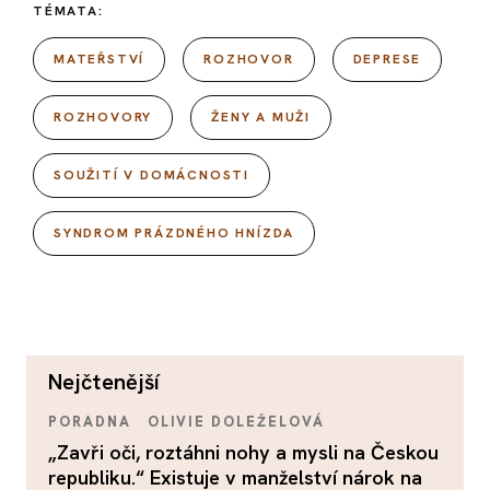
TÉMATA:
MATEŘSTVÍ
ROZHOVOR
DEPRESE
ROZHOVORY
ŽENY A MUŽI
SOUŽITÍ V DOMÁCNOSTI
SYNDROM PRÁZDNÉHO HNÍZDA
nejčtenější
PORADNA
OLIVIE DOLEŽELOVÁ
„Zavři oči, roztáhni nohy a mysli na Českou
republiku.“ Existuje v manželství nárok na