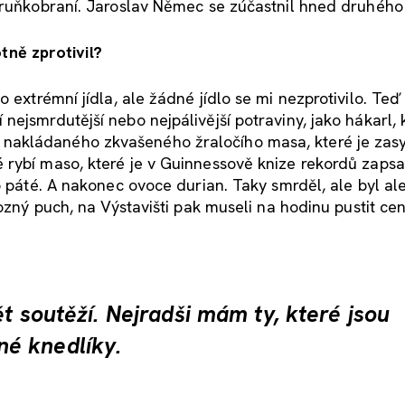
Meruňkobraní. Jaroslav Němec se zúčastnil hned druhého
otně zprotivil?
 extrémní jídla, ale žádné jídlo se mi nezprotivilo. Teď
ejsmrdutější nebo nejpálivější potraviny, jako hákarl, k
nakládaného zkvašeného žraločího masa, které je zas
 rybí maso, které je v Guinnessově knize rekordů zapsa
o páté. A nakonec ovoce durian. Taky smrděl, ale byl al
ozný puch, na Výstavišti pak museli na hodinu pustit cen
t soutěží. Nejradši mám ty, které jsou
é knedlíky.