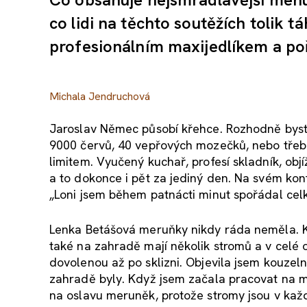
co lidi na těchto soutěžích tolik t
profesionálním maxijedlíkem a p
Michala Jendruchová
Jaroslav Němec působí křehce. Rozhodně byste
9000 červů, 40 vepřových mozečků, nebo třeba
limitem. Vyučený kuchař, profesí skladník, objí
a to dokonce i pět za jediný den. Na svém kon
„Loni jsem během patnácti minut spořádal cel
Lenka Betášová meruňky nikdy ráda neměla. Kdy
také na zahradě mají několik stromů a v celé o
dovolenou až po sklizni. Objevila jsem kouzeln
zahradě byly. Když jsem začala pracovat na m
na oslavu meruněk, protože stromy jsou v kaž