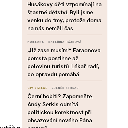
Husákovy děti vzpomínají na
šťastné dětství. Byli jsme
venku do tmy, protože doma
na nás neměli čas
PORADNA
KATEŘINA HÁJKOVÁ
„Už zase musím!“ Faraonova
pomsta postihne až
polovinu turistů. Lékař radí,
co opravdu pomáhá
CIVILIZACE
ZDENĚK STRNAD
Černí hobiti? Zapomeňte.
Andy Serkis odmítá
politickou korektnost při
obsazování nového Pána
outěž a