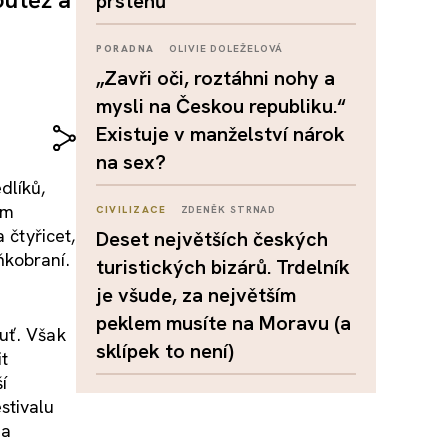
prstenů
PORADNA
OLIVIE DOLEŽELOVÁ
„Zavři oči, roztáhni nohy a
mysli na Českou republiku.“
Existuje v manželství nárok
na sex?
dlíků,
ým
CIVILIZACE
ZDENĚK STRNAD
 čtyřicet,
Deset největších českých
ňkobraní.
turistických bizárů. Trdelník
je všude, za největším
peklem musíte na Moravu (a
uť. Však
sklípek to není)
it
í
stivalu
na