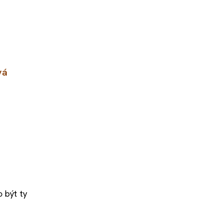
vá
 být ty