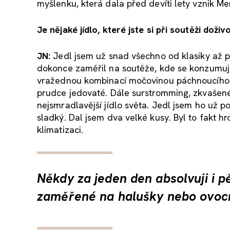
myšlenku, která dala před devíti lety vznik 
Je n
ějak
é jídlo, které jste si p
ři soutěži doživ
JN:
Jedl jsem už snad všechno od klasiky až po
dokonce zaměřil na soutěže, kde se konzumují n
vražednou kombinací močovinou páchnoucího 
prudce jedovaté. Dále surstromming, zkvašené
nejsmradlavější jídlo světa. Jedl jsem ho už p
sladký. Dal jsem dva velké kusy. Byl to fakt hr
klimatizaci.
Někdy za jeden den absolvuji i pě
zaměřené na halušky nebo ovocn