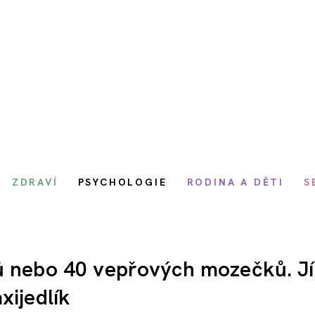
ZDRAVÍ
PSYCHOLOGIE
RODINA A DĚTI
S
ů nebo 40 vepřových mozečků. Jí
xijedlík