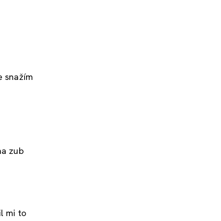
se snažím
na zub
l mi to