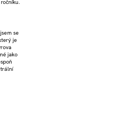
 ročníku.
 jsem se
terý je
yrova
né jako
espoň
trální