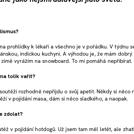
lismus?
na prohlídky k lékaři a všechno je v pořádku. V týdnu 
iánskou, indickou kuchyni. A výhodou je, že mám dobrý
 zimě vyrážím na snowboard. To mi pomáhá nepřibírat.
ma tolik va
řit?
soutěži rozhodně nepřijdu o svůj apetit. Někdy si něco 
ěží v pojídání masa, dám si něco sladkého, a naopak.
e zdolat?
ěž v pojídání hotdogů. Už jsem tam měl letět, ale zhati