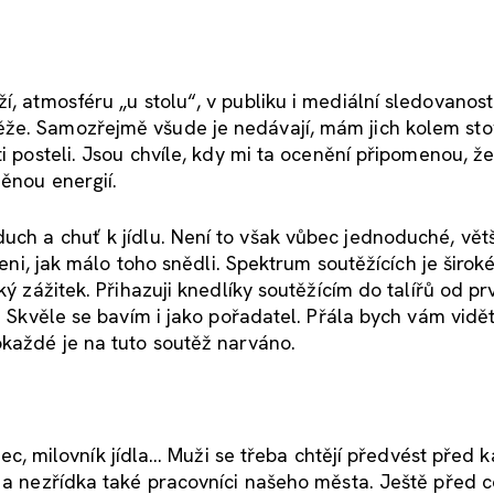
, atmosféru „u stolu“, v publiku i mediální sledovanost
že. Samozřejmě všude je nedávají, mám jich kolem stov
i posteli. Jsou chvíle, kdy mi ta ocenění připomenou, že
něnou energií.
ch a chuť k jídlu. Není to však vůbec jednoduché, větš
apeni, jak málo toho snědli. Spektrum soutěžících je širok
ký zážitek. Přihazuji knedlíky soutěžícím do talířů od pr
v. Skvěle se bavím i jako pořadatel. Přála bych vám vidě
okaždé je na tuto soutěž narváno.
ovec, milovník jídla… Muži se třeba chtějí předvést před
y a nezřídka také pracovníci našeho města. Ještě před 