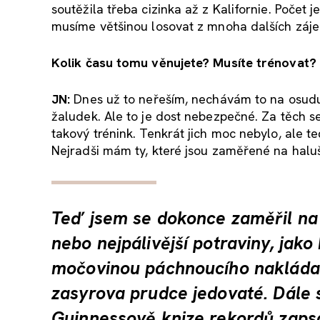
soutěžila třeba cizinka až z Kalifornie. Počet j
musíme většinou losovat z mnoha dalších záj
Kolik
času tomu věnujete? Mus
íte trénovat?
JN:
Dnes už to neřeším, nechávám to na osudu… T
žaludek. Ale to je dost nebezpečné. Za těch s
takový trénink. Tenkrát jich moc nebylo, ale teď
Nejradši mám ty, které jsou zaměřené na halu
Teď jsem se dokonce zaměřil na 
nebo nejpálivější potraviny, jak
močovinou páchnoucího nakládan
zasyrova prudce jedovaté. Dále 
Guinnessově knize rekordů zapsa