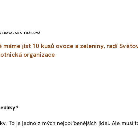
STRAVA
JANA TRŽILOVÁ
 máme jíst 10 kusů ovoce a zeleniny, radí Světo
otnická organizace
nedlíky?
 To je jedno z mých nejoblíbenějších jídel. Ale musí to