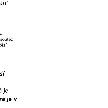
lásí,
al
 soutěž
ěží.
ší
 je
é je v