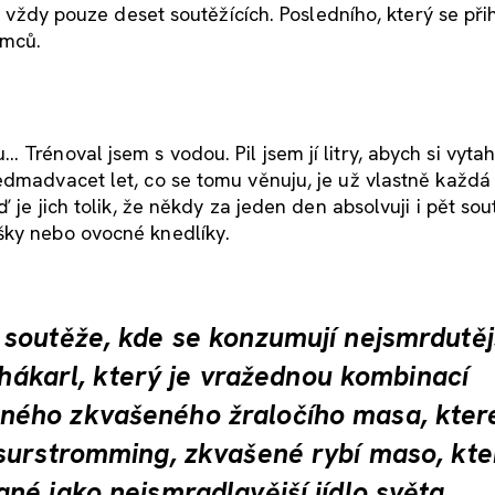
e vždy pouze deset soutěžících. Posledního, který se přih
emců.
rénoval jsem s vodou. Pil jsem jí litry, abych si vytah
edmadvacet let, co se tomu věnuju, je už vlastně každá
 je jich tolik, že někdy za jeden den absolvuji i pět sout
šky nebo ovocné knedlíky.
soutěže, kde se konzumují nejsmrdutěj
o hákarl, který je vražednou kombinací
ého zkvašeného žraločího masa, které
surstromming, zkvašené rybí maso, kter
né jako nejsmradlavější jídlo světa.