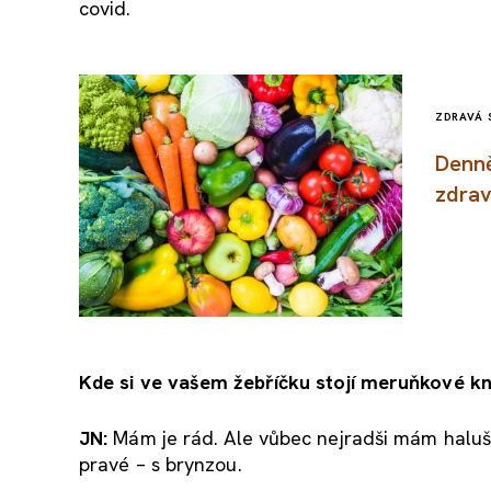
covid.
ZDRAVÁ 
Denně
zdrav
Kde si ve va
šem žebř
í
čku stoj
í meru
ňkov
é k
JN:
Mám je rád. Ale vůbec nejradši mám halušky.
pravé – s brynzou.