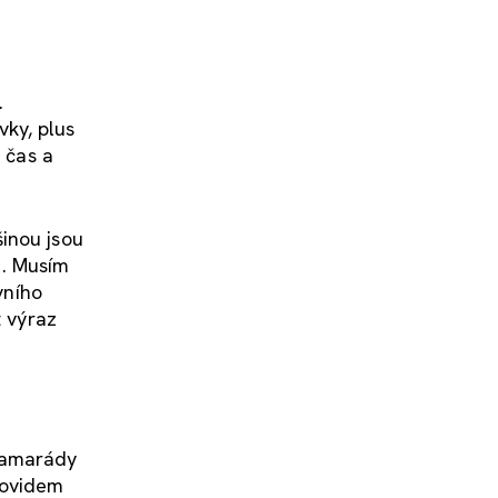
.
ky, plus
 čas a
inou jsou
é. Musím
vního
t výraz
 kamarády
covidem