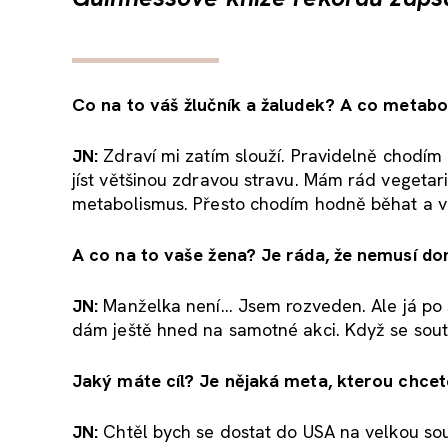
Co na to vá
š žlučn
ík a
žaludek? A co metabo
JN:
Zdraví mi zatím slouží. Pravidelně chodím 
jíst většinou zdravou stravu. Mám rád vegetar
metabolismus. Přesto chodím hodně běhat a v
A co na to va
še žena? Je r
áda,
že nemus
í do
JN:
Manželka není... Jsem rozveden. Ale já po 
dám ještě hned na samotné akci. Když se sout
Jaký máte cíl? Je n
ějak
á meta, kterou chcet
JN:
Chtěl bych se dostat do USA na velkou sout