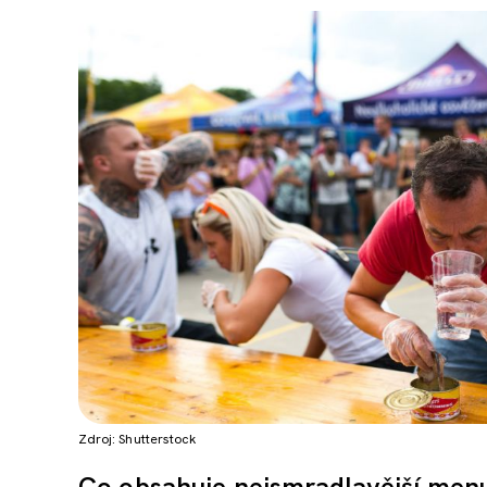
Zdroj: Shutterstock
Co obsahuje nejsmradlavější menu 