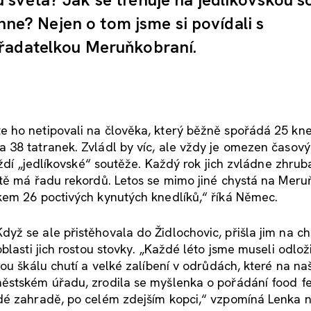
áhne? Nejen o tom jsme si povídali s
ořadatelkou Meruňkobraní.
 ho netipovali na člověka, který běžně spořádá 25 kne
 38 tatranek. Zvládl by víc, ale vždy je omezen časov
ždí „jedlíkovské“ soutěže. Každý rok jich zvládne zhruba
tě má řadu rekordů. Letos se mimo jiné chystá na Meru
kem 26 poctivých kynutých knedlíků,“ říká Němec.
ž se ale přistěhovala do Židlochovic, přišla jim na ch
blasti jich rostou stovky. „Každé léto jsme museli odlož
ou škálu chutí a velké zalíbení v odrůdách, které na naš
ěstském úřadu, zrodila se myšlenka o pořádání food fe
dé zahradě, po celém zdejším kopci,“ vzpomíná Lenka 