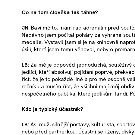
Co na tom
člověka tak t
áhne?
JN:
Baví mě to, mám rád adrenalin před soutěží
Nedávno jsem počítal poháry za vyhrané soutě
medaile. Vystavil jsem si je na knihovně naprot
úsilí, které jsem tomu věnoval, nebylo promar
LB:
Za mě je odpověď jednoduchá, soutěživý du
jedlíci, kteří absolvují pojídání poprvé, překv
říct, že je to pokaždé jiné a pro mě osobně vel
ročníku a musím říct, že všichni mají můj obdi
nespočetného publika, které jedlíkům fandí. P
Kdo je typický ú
častn
ík?
LB:
Asi muž, silnější postavy, kulturista, sport
nebo před partnerkou. Účastní se i ženy, dívk