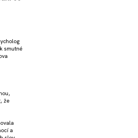
sycholog
tak smutné
lova
nou,
, že
sovala
mocí a
h slov