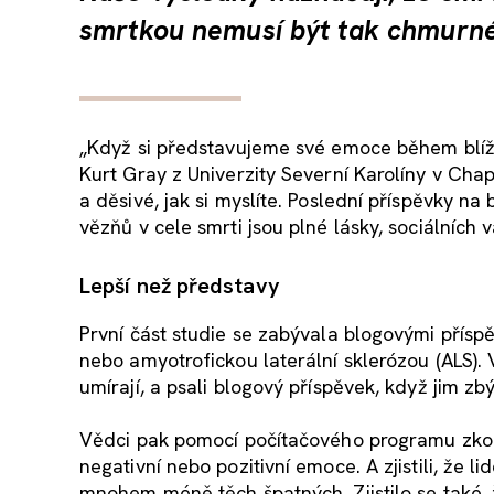
smrtkou nemusí být tak chmurné,
„Když si představujeme své emoce během blíží
Kurt Gray z Univerzity Severní Karolíny v Chap
a děsivé, jak si myslíte. Poslední příspěvky n
vězňů v cele smrti jsou plné lásky, sociálních 
Lepší než představy
První část studie se zabývala blogovými příspěv
nebo amyotrofickou laterální sklerózou (ALS). V
umírají, a psali blogový příspěvek, když jim zb
Vědci pak pomocí počítačového programu zkoum
negativní nebo pozitivní emoce. A zjistili, že 
mnohem méně těch špatných. Zjistilo se také, že