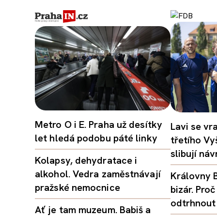
Metro O i E. Praha už desítky
Lavi se vr
let hledá podobu páté linky
třetího Vy
slibují ná
Kolapsy, dehydratace i
alkohol. Vedra zaměstnávají
Královny B
pražské nemocnice
bizár. Pr
odtrhnout
Ať je tam muzeum. Babiš a