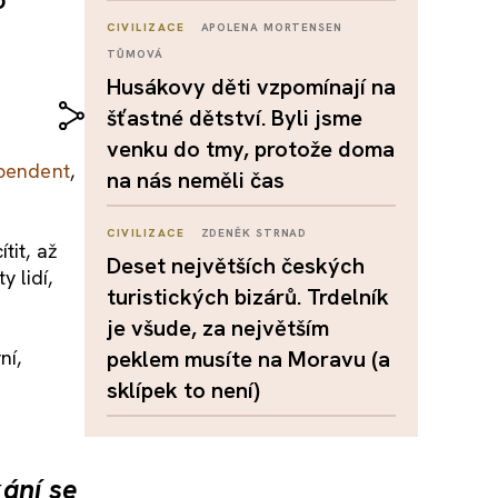
CIVILIZACE
APOLENA MORTENSEN
TŮMOVÁ
Husákovy děti vzpomínají na
šťastné dětství. Byli jsme
venku do tmy, protože doma
ependent
,
na nás neměli čas
CIVILIZACE
ZDENĚK STRNAD
tit, až
Deset největších českých
y lidí,
turistických bizárů. Trdelník
je všude, za největším
ní,
peklem musíte na Moravu (a
sklípek to není)
kání se