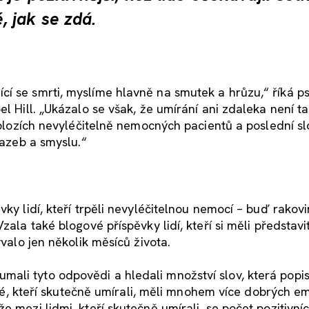
 jak se zdá.
cí se smrti, myslíme hlavně na smutek a hrůzu,“ říká p
el Hill. „Ukázalo se však, že umírání ani zdaleka není 
a blozích nevyléčitelně nemocných pacientů a poslední s
vazeb a smyslu.“
ky lidí, kteří trpěli nevyléčitelnou nemocí – buď rakovi
zala také blogové příspěvky lidí, kteří si měli představit
ývalo jen několik měsíců života.
ali tyto odpovědi a hledali množství slov, která popi
lidé, kteří skutečně umírali, měli mnohem více dobrých e
 mezi lidmi, kteří skutečně umírali, se počet pozitivníc