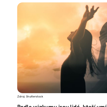
Zdroj: Shutterstock
Podle výzkumu jsou lidé, kteří um