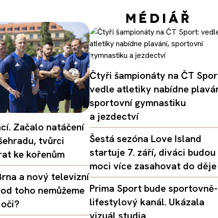
Čtyři šampionáty na ČT Spor
vedle atletiky nabídne plaván
sportovní gymnastiku
a jezdectví
ací. Začalo natáčení
Šestá sezóna Love Island
šehradu, tvůrci
startuje 7. září, diváci budou
vrat ke kořenům
moci více zasahovat do děje
rna a nový televizní
Prima Sport bude sportovně-
oč od toho nemůžeme
lifestylový kanál. Ukázala
 oči?
vizuál studia