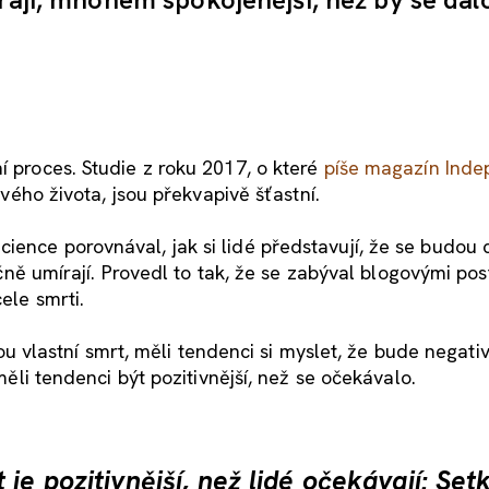
í proces. Studie z roku 2017, o které
píše magazín Ind
 svého života, jsou překvapivě šťastní.
ence porovnával, jak si lidé představují, že se budou cí
ečně umírají. Provedl to tak, že se zabýval blogovými post
ele smrti.
svou vlastní smrt, měli tendenci si myslet, že bude negativ
 měli tendenci být pozitivnější, než se očekávalo.
je pozitivnější, než lidé očekávají: Set