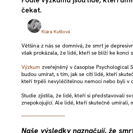
čekat.
Klára Kutilová
Většina z nás se domnívá, že smrt je depresivn
však prokázala, že lidé, kteří se blíží ke konci
Výzkum
zveřejněný v časopise Psychological Sci
budou umírat, s tím, jak se cítí lidé, kteří skut
kteří trpěli nevyléčitelnou nemocí nebo byli v c
Studie zjistila, že lidé, kteří si představovali 
znepokojující. Ale lidé, kteří skutečně umírali,
Naše výsledky naznačují, že smrt 