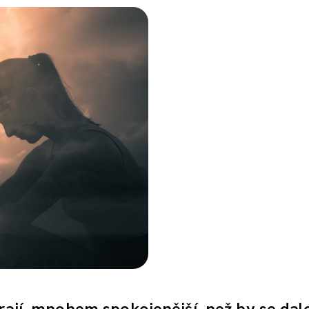
írají, mnohem spokojenější, než by se dal