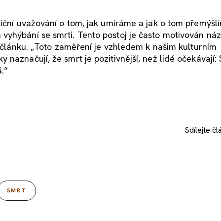
diční uvažování o tom, jak umíráme a jak o tom přemýšl
vyhýbání se smrti. Tento postoj je často motivován ná
m článku. „Toto zaměření je vzhledem k našim kulturním
naznačují, že smrt je pozitivnější, než lidé očekávají: 
.“
Sdílejte
čl
SMRT