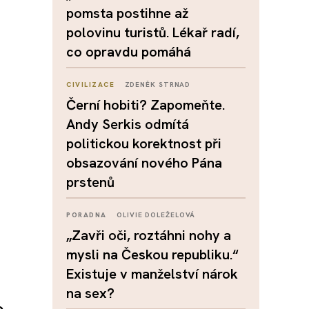
pomsta postihne až
polovinu turistů. Lékař radí,
co opravdu pomáhá
CIVILIZACE
ZDENĚK STRNAD
Černí hobiti? Zapomeňte.
Andy Serkis odmítá
politickou korektnost při
obsazování nového Pána
prstenů
PORADNA
OLIVIE DOLEŽELOVÁ
„Zavři oči, roztáhni nohy a
mysli na Českou republiku.“
Existuje v manželství nárok
na sex?
o