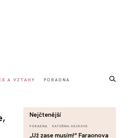
EX A VZTAHY
PORADNA
nejčtenější
e,
PORADNA
KATEŘINA HÁJKOVÁ
„Už zase musím!“ Faraonova