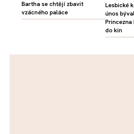
Bartha se chtějí zbavit
Lesbické k
vzácného paláce
únos býval
Princezna
do kin