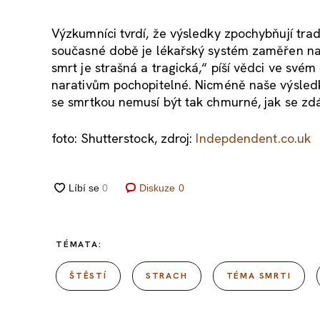
Výzkumníci tvrdí, že výsledky zpochybňují tra
současné době je lékařský systém zaměřen na 
smrt je strašná a tragická,“ píší vědci ve své
narativům pochopitelné. Nicméně naše výsledky 
se smrtkou nemusí být tak chmurné, jak se zdá
foto: Shutterstock, zdroj:
Indepdendent.co.uk
Diskuze
0
TÉMATA:
ŠTĚSTÍ
STRACH
TÉMA SMRTI