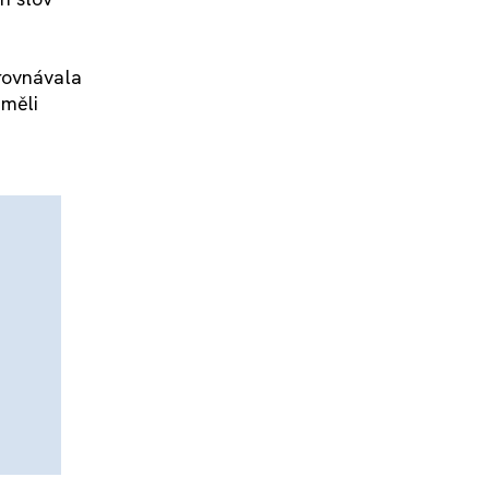
rovnávala
 měli