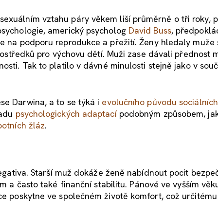
sexuálním vztahu páry věkem liší průměrně o tři roky, 
 psychologie, americký psycholog
David Buss
, předpoklá
ie na podporu reprodukce a přežití. Ženy hledaly muže 
 prostředků pro výchovu dětí. Muži zase dávali přednost
osti. Tak to platilo v dávné minulosti stejně jako v sou
se Darwina, a to se týká i
evolučního původu sociálních 
řadu
psychologických adaptací
podobným způsobem, ja
potních žláz
.
 negativa. Starší muž dokáže ženě nabídnout pocit bezpeč
ám a často také finanční stabilitu. Pánové ve vyšším věku
rce poskytne ve společném životě komfort, což určitému