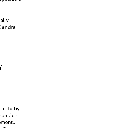
al v
 Sandra
í
a. Ta by
debatách
gementu