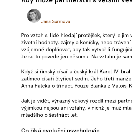
Jana Surmová
Pro vztah si lidé hledají protějšek, který je 
životní hodnoty, zájmy a koníčky, nebo trávení
vzájemně doplňovat, aby tak vytvořili fungujíc
že se to povede jen někomu. Na vztahu je sam
Když si římský císař a český král Karel IV. br
zatímco císaři čtyřicet sedm. Jeho třetí manže
Anna Falcká o třináct. Pouze Blanka z Valois, 
Jak je vidět, výrazný věkový rozdíl mezi part
výjimkou nejsou ani vztahy, v nichž je muž m
mladšího o šestnáct let.
Co říká evoluční psychologie