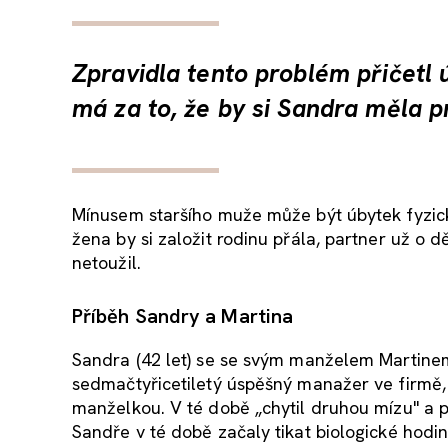
Zpravidla tento problém přičetl 
má za to, že by si Sandra měla p
Mínusem staršího muže může být úbytek fyzick
žena by si založit rodinu přála, partner už o dě
netoužil.
Příběh Sandry a Martina
Sandra (42 let) se se svým manželem Martinem (
sedmačtyřicetiletý úspěšný manažer ve firmě, 
manželkou. V té době „chytil druhou mízu" a p
Sandře v té době začaly tikat biologické hodin