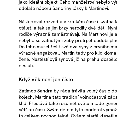
jako ideální objekt. Jeho manželství nebylo v
odolalo náporu Sandřiny lásky k Martinovi.
Následoval rozvod a v krátkém čase i svatba
otálet, a tak se jim brzy narodily dvě děti. Nyn
rodiče výrazně zaměstnávají. Na Martinovi je 
nebyl a se zatnutými zuby přetrpěl období pln
Do toho musel řešit své dva syny z prvního man
výrazně angažoval. Martin tedy pro klid doma 
ženě. Naštěstí byli synové již na prahu dospělo
nestáli.
Když věk není jen číslo
Zatímco Sandra by ráda trávila volný čas o d
kolech, Martina tato tradiční volnočasová záb
klid. Přestává také rozumět světu mladé generac
většinu času. Svým dětem tyto moderní vymože
to celkem pochopitelné. Ovšem starší, desetil