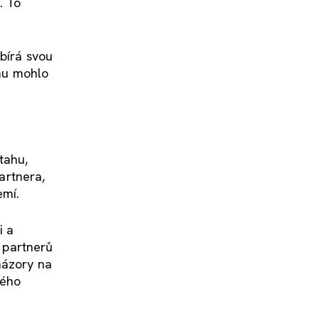
. To
ybírá svou
ahu mohlo
tahu,
partnera,
emí.
i a
l partnerů
názory na
ného