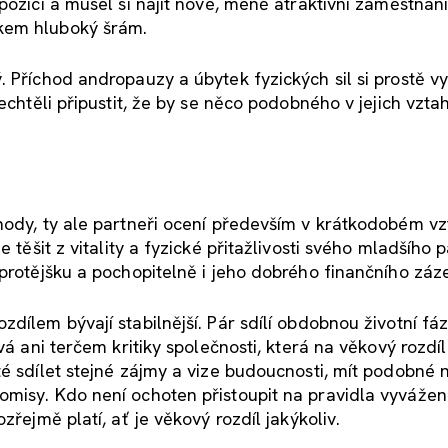
pozici a musel si najít nové, méně atraktivní zaměstnání
kem hluboký šrám.
 Příchod andropauzy a úbytek fyzických sil si prostě v
nechtěli připustit, že by se něco podobného v jejich vzt
hody, ty ale partneři ocení především v krátkodobém vz
e těšit z vitality a fyzické přitažlivosti svého mladšího 
 protějšku a pochopitelně i jeho dobrého finančního záz
dílem bývají stabilnější. Pár sdílí obdobnou životní fáz
vá ani terčem kritiky společnosti, která na věkový rozdí
té sdílet stejné zájmy a vize budoucnosti, mít podobné 
omisy. Kdo není ochoten přistoupit na pravidla vyváže
zřejmě platí, ať je věkový rozdíl jakýkoliv.