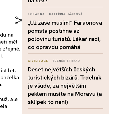
na sex?
PORADNA
KATEŘINA HÁJKOVÁ
„Už zase musím!“ Faraonova
pomsta postihne až
edu na
polovinu turistů. Lékař radí,
eři měli
co opravdu pomáhá
e zřejmé,
í.
CIVILIZACE
ZDENĚK STRNAD
Deset největších českých
ct let,
turistických bizárů. Trdelník
 manželka
n.
je všude, za největším
peklem musíte na Moravu (a
muž, ale
sklípek to není)
ela