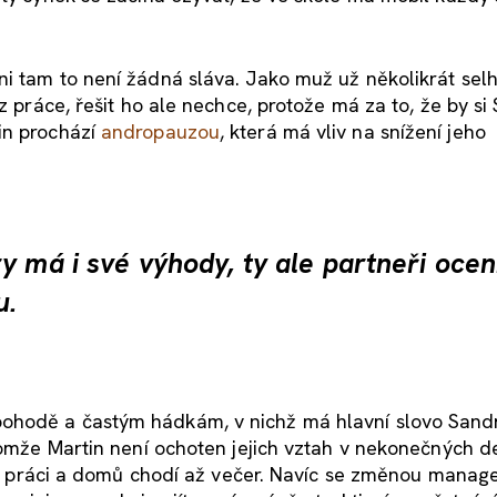
i tam to není žádná sláva. Jako muž už několikrát selh
z práce, řešit ho ale nechce, protože má za to, že by si
in prochází
andropauzou
, která má vliv na snížení jeho
y má i své výhody, ty ale partneři ocen
u.
ohodě a častým hádkám, v nichž má hlavní slovo Sandr
enomže Martin není ochoten jejich vztah v nekonečných 
su v práci a domů chodí až večer. Navíc se změnou mana