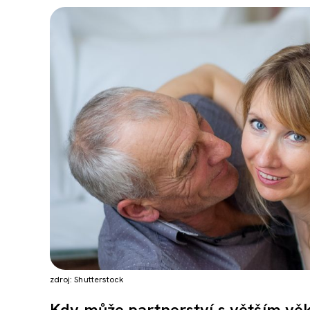
zdroj: Shutterstock
Kdy může partnerství s větším v