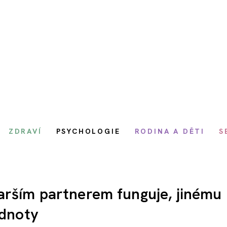
ZDRAVÍ
PSYCHOLOGIE
RODINA A DĚTI
S
rším partnerem funguje, jinému 
odnoty