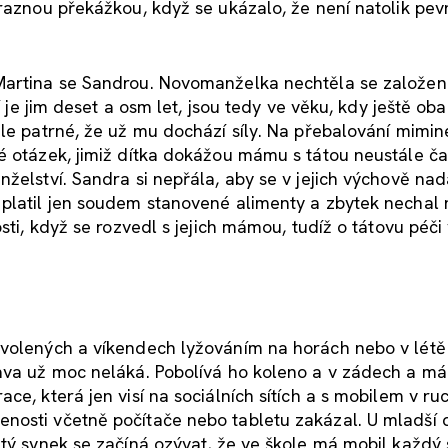
ýraznou překážkou, když se ukázalo, že není natolik pev
 Martina se Sandrou. Novomanželka nechtěla se založen
í je jim deset a osm let, jsou tedy ve věku, kdy ještě oba
ale patrné, že už mu dochází síly. Na přebalování mimin
é otázek, jimiž dítka dokážou mámu s tátou neustále ča
želství. Sandra si nepřála, aby se v jejich výchově nad
platil jen soudem stanovené alimenty a zbytek nechal 
sti, když se rozvedl s jejich mámou, tudíž o tátovu péči
ovolených a víkendech lyžováním na horách nebo v létě
ava už moc neláká. Pobolívá ho koleno a v zádech a má
e, která jen visí na sociálních sítích a s mobilem v ruc
nosti včetně počítače nebo tabletu zakázal. U mladší 
etý synek se začíná ozývat, že ve škole má mobil každý 