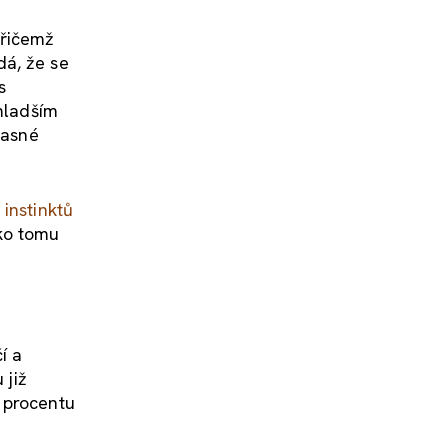
přičemž
dá, že se
s
 mladším
časné
instinktů
ko tomu
í a
 již
 procentu