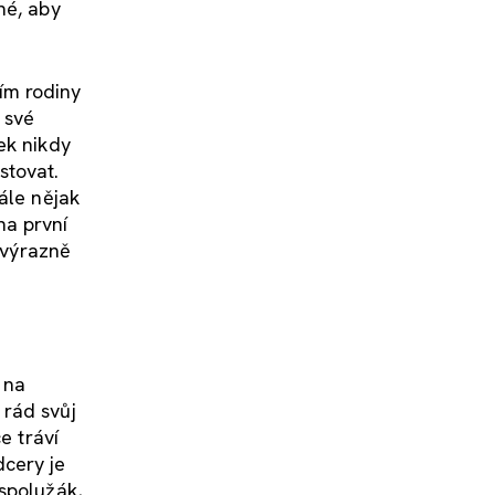
né, aby
ím rodiny
 své
ek nikdy
stovat.
ále nějak
na první
 výrazně
 na
 rád svůj
e tráví
dcery je
spolužák,