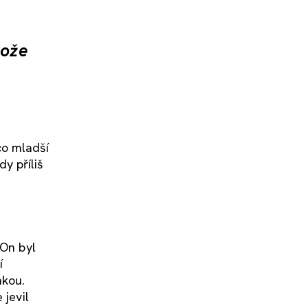
tože
co mladší
dy příliš
 On byl
í
nkou.
 jevil