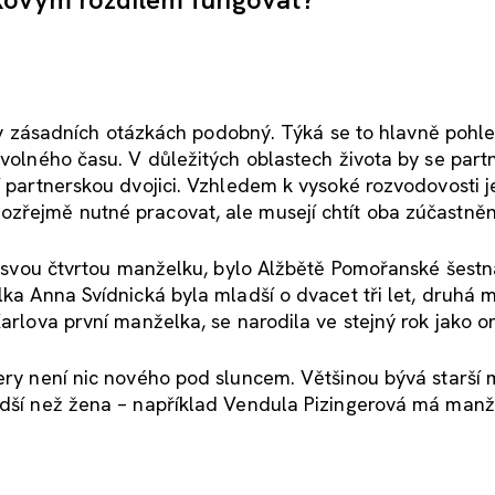
jim v zásadních otázkách podobný. Týká se to hlavně pohl
 volného času. V důležitých oblastech života by se partn
í partnerskou dvojici. Vzhledem k vysoké rozvodovosti j
ozřejmě nutné pracovat, ale musejí chtít oba zúčastněn
al svou čtvrtou manželku, bylo Alžbětě Pomořanské šestná
lka Anna Svídnická byla mladší o dvacet tři let, druhá
Karlova první manželka, se narodila ve stejný rok jako o
nery není nic nového pod sluncem. Většinou bývá starší 
ladší než žena – například Vendula Pizingerová má manž