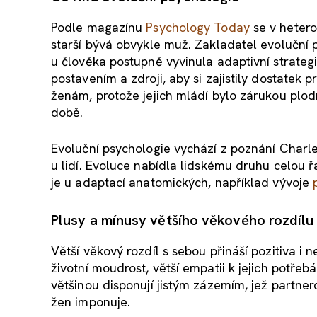
Podle magazínu
Psychology Today
se v hetero
starší bývá obvykle muž. Zakladatel evoluční
u člověka postupně vyvinula adaptivní strateg
postavením a zdroji, aby si zajistily dostatek
ženám, protože jejich mládí bylo zárukou plodn
době.
Evoluční psychologie vychází z poznání Charle
u lidí. Evoluce nabídla lidskému druhu celou 
je u adaptací anatomických, například vývoje
Plusy a mínusy většího věkového rozdílu
Větší věkový rozdíl s sebou přináší pozitiva i
životní moudrost, větší empatii k jejich potřeb
většinou disponují jistým zázemím, jež partne
žen imponuje.