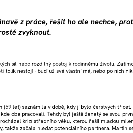
únavě z práce, řešit ho ale nechce, pro
rostě zvyknout.
ých sil nebo rozdílný postoj k rodinnému životu. Zatím
ti tolik nestojí - buď už své vlastní má, nebo po nich nik
59 let) seznámila v době, kdy jí bylo čerstvých třicet.
kde oba pracovali. Tehdy byl ještě ženatý se svou prvn
rocházel krizí středního věku, kterou řešil mladou mile
y, takže začala hledat potenciálního partnera. Martin se