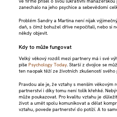
ve firmě přišel o svou lukrativní manažerskou 
zanechalo na jeho psychice a sebevědomí cel
Problém Sandry a Martina není nijak výjimečný.
daň, s čímž bohužel dříve nepočítali, nebo si 
někdy objevit.
Kdy to může fungovat
Velký věkový rozdíl mezi partnery má i své vý
píše
Psychology Today
. Starší z dvojice se můž
ten naopak těží ze životních zkušeností svého
Pravdou ale je, že vztahy s menším věkovým roz
partnerství i díky tomu není tolik křehké. Nebý
může poukazovat. Pro kvalitu vztahu je důleži
život a umět spolu komunikovat a dělat kompr
vztahu, povede partnerství do potíží. A to samo