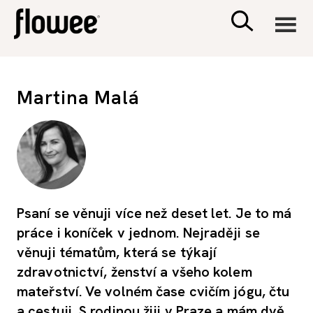
CIVILIZACE
Martina Malá
ZDRAVÍ
PSYCHOLOGIE
RODINA A DĚTI
Psaní se věnuji více než deset let. Je to má
práce i koníček v jednom. Nejraději se
SEX A VZTAHY
věnuji tématům, která se týkají
zdravotnictví, ženství a všeho kolem
PORADNA
mateřství. Ve volném čase cvičím jógu, čtu
a cestuji. S rodinou žiji v Praze a mám dvě