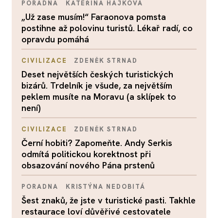
PORADNA
KATEŘINA HÁJKOVÁ
„Už zase musím!“ Faraonova pomsta
postihne až polovinu turistů. Lékař radí, co
opravdu pomáhá
CIVILIZACE
ZDENĚK STRNAD
Deset největších českých turistických
bizárů. Trdelník je všude, za největším
peklem musíte na Moravu (a sklípek to
není)
CIVILIZACE
ZDENĚK STRNAD
Černí hobiti? Zapomeňte. Andy Serkis
odmítá politickou korektnost při
obsazování nového Pána prstenů
PORADNA
KRISTÝNA NEDOBITÁ
Šest znaků, že jste v turistické pasti. Takhle
restaurace loví důvěřivé cestovatele