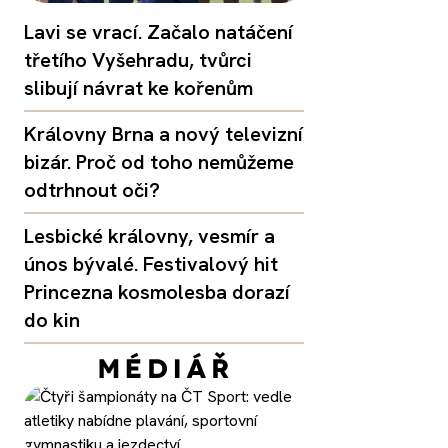
Lavi se vrací. Začalo natáčení
třetího Vyšehradu, tvůrci
slibují návrat ke kořenům
Královny Brna a nový televizní
bizár. Proč od toho nemůžeme
odtrhnout oči?
Lesbické královny, vesmír a
únos bývalé. Festivalový hit
Princezna kosmolesba dorazí
do kin