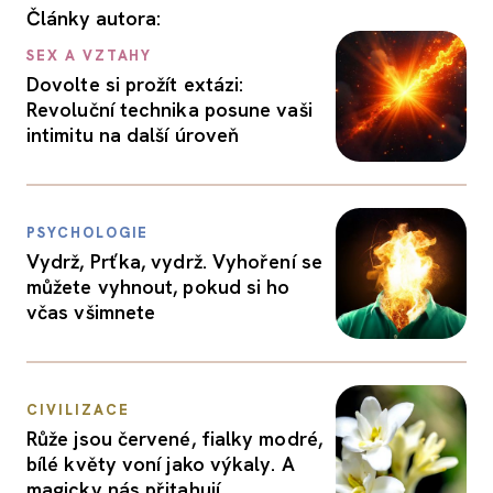
Články autora:
SEX A VZTAHY
Dovolte si prožít extázi:
Revoluční technika posune vaši
intimitu na další úroveň
PSYCHOLOGIE
Vydrž, Prťka, vydrž. Vyhoření se
můžete vyhnout, pokud si ho
včas všimnete
CIVILIZACE
Růže jsou červené, fialky modré,
bílé květy voní jako výkaly. A
magicky nás přitahují