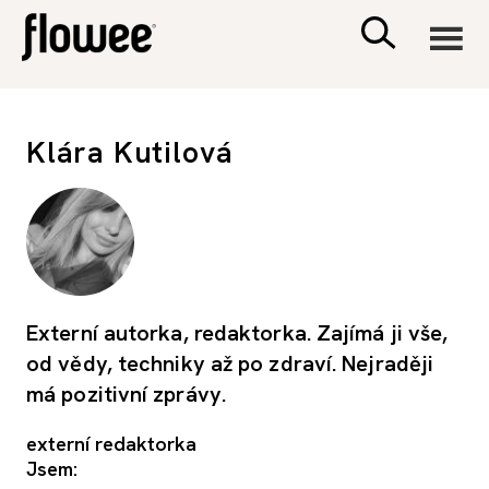
CIVILIZACE
Klára Kutilová
ZDRAVÍ
PSYCHOLOGIE
RODINA A DĚTI
Externí autorka, redaktorka. Zajímá ji vše,
od vědy, techniky až po zdraví. Nejraději
SEX A VZTAHY
má pozitivní zprávy.
externí redaktorka
PORADNA
Jsem: