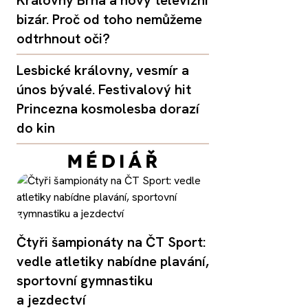
bizár. Proč od toho nemůžeme
odtrhnout oči?
Lesbické královny, vesmír a
únos bývalé. Festivalový hit
Princezna kosmolesba dorazí
do kin
Čtyři šampionáty na ČT Sport:
vedle atletiky nabídne plavání,
sportovní gymnastiku
a jezdectví