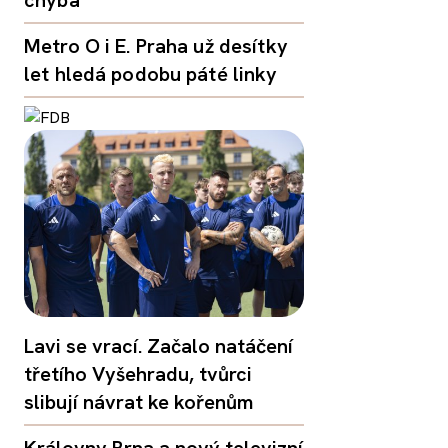
Metro O i E. Praha už desítky
let hledá podobu páté linky
Lavi se vrací. Začalo natáčení
třetího Vyšehradu, tvůrci
slibují návrat ke kořenům
Královny Brna a nový televizní