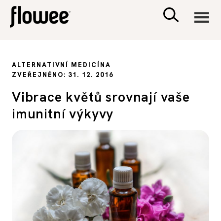
CIVILIZACE
ALTERNATIVNÍ MEDICÍNA
ZVEŘEJNĚNO: 31. 12. 2016
ZDRAVÍ
Vibrace květů srovnají vaše
imunitní výkyvy
PSYCHOLOGIE
RODINA A DĚTI
SEX A VZTAHY
PORADNA