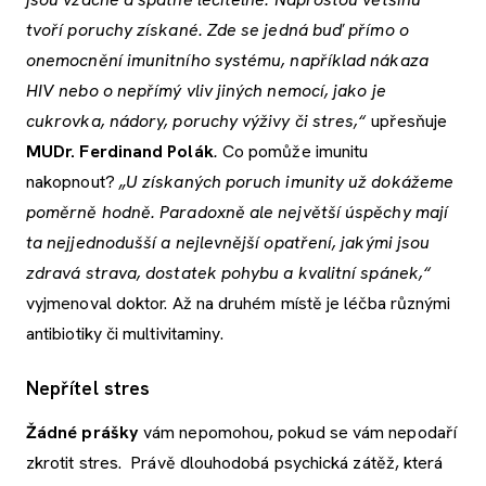
tvoří poruchy získané. Zde se jedná buď přímo o
onemocnění imunitního systému, například nákaza
HIV nebo o nepřímý vliv jiných nemocí, jako je
cukrovka, nádory, poruchy výživy či stres,“
upřesňuje
MUDr. Ferdinand Polák
.
Co pomůže imunitu
nakopnout?
„U získaných poruch imunity už dokážeme
poměrně hodně. Paradoxně ale největší úspěchy mají
ta nejjednodušší a nejlevnější opatření, jakými jsou
zdravá strava, dostatek pohybu a kvalitní spánek,“
vyjmenoval doktor. Až na druhém místě je léčba různými
antibiotiky či multivitaminy.
Nepřítel stres
Žádné prášky
vám nepomohou, pokud se vám nepodaří
zkrotit stres. Právě dlouhodobá psychická zátěž, která