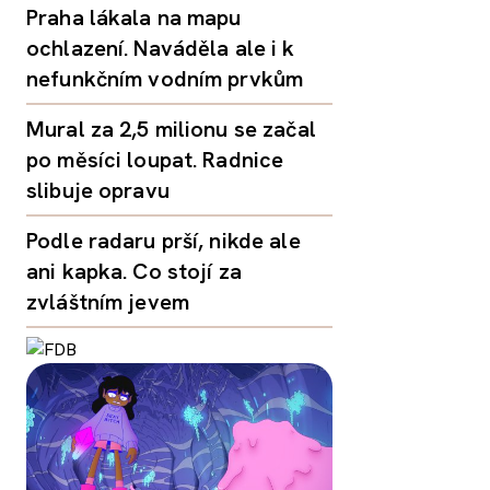
Praha lákala na mapu
ochlazení. Naváděla ale i k
nefunkčním vodním prvkům
Mural za 2,5 milionu se začal
po měsíci loupat. Radnice
slibuje opravu
Podle radaru prší, nikde ale
ani kapka. Co stojí za
zvláštním jevem