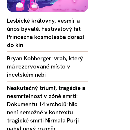
Lesbické královny, vesmír a
únos bývalé. Festivalový hit
Princezna kosmolesba dorazí
do kin
Bryan Kohberger: vrah, který
má rezervované místo v
incelském nebi
Neskutečný triumf, tragédie a
nesmrtelnost v zóně smrti:
Dokumentu 14 vrcholů: Nic
není nemožné v kontextu
tragické smrti Nirmala Purji
nabyl nový rozměr