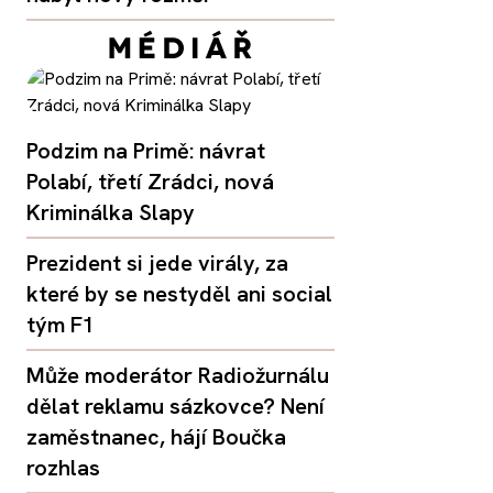
Podzim na Primě: návrat
Polabí, třetí Zrádci, nová
Kriminálka Slapy
Prezident si jede virály, za
které by se nestyděl ani social
tým F1
Může moderátor Radiožurnálu
dělat reklamu sázkovce? Není
zaměstnanec, hájí Boučka
rozhlas