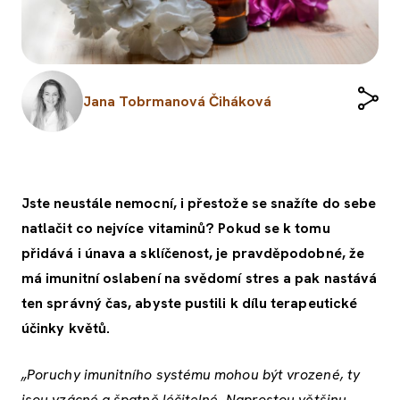
Jana Tobrmanová Čiháková
Jste neustále nemocní, i přestože se snažíte do sebe
natlačit co nejvíce vitaminů? Pokud se k tomu
přidává i únava a sklíčenost, je pravděpodobné, že
má imunitní oslabení na svědomí stres a pak nastává
ten správný čas, abyste pustili k dílu terapeutické
účinky květů.
„Poruchy imunitního systému mohou být vrozené, ty
jsou vzácné a špatně léčitelné. Naprostou většinu