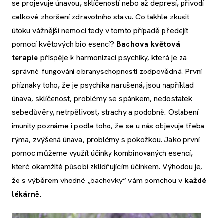
se projevuje únavou, sklíčeností nebo až depresí, přivodí
celkové zhoršení zdravotního stavu. Co takhle zkusit
útoku vážnější nemoci tedy v tomto případě předejít
pomocí květových bio esencí?
Bachova květová
terapie
přispěje k harmonizaci psychiky, která je za
správné fungování obranyschopnosti zodpovědná. První
příznaky toho, že je psychika narušená, jsou například
únava, sklíčenost, problémy se spánkem, nedostatek
sebedůvěry, netrpělivost, strachy a podobně. Oslabení
imunity poznáme i podle toho, že se u nás objevuje třeba
rýma, zvýšená únava, problémy s pokožkou. Jako první
pomoc můžeme využít účinky kombinovaných esencí,
které okamžitě působí zklidňujícím účinkem. Výhodou je,
že s výběrem vhodné „bachovky“ vám pomohou v
každé
lékárně.