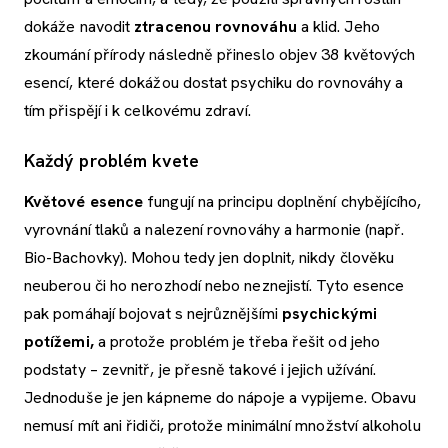
dokáže navodit
ztracenou rovnováhu
a klid. Jeho
zkoumání přírody následně přineslo objev 38 květových
esencí, které dokážou dostat psychiku do rovnováhy a
tím přispějí i k celkovému zdraví.
Každý problém kvete
Květové esence
fungují na principu doplnění chybějícího,
vyrovnání tlaků a nalezení rovnováhy a harmonie (např.
Bio-Bachovky). Mohou tedy jen doplnit, nikdy člověku
neuberou či ho nerozhodí nebo neznejistí. Tyto esence
pak pomáhají bojovat s nejrůznějšími
psychickými
potížemi,
a protože problém je třeba řešit od jeho
podstaty – zevnitř, je přesně takové i jejich užívání.
Jednoduše je jen kápneme do nápoje a vypijeme. Obavu
nemusí mít ani řidiči, protože minimální množství alkoholu