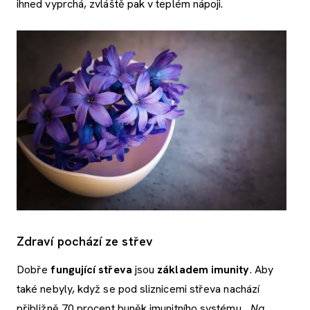
ihned vyprchá, zvláště pak v teplém nápoji.
Zdraví pochází ze střev
Dobře
fungující střeva
jsou
základem imunity
. Aby
také nebyly, když se pod sliznicemi střeva nachází
přibližně 70 procent buněk imunitního systému.
„Na