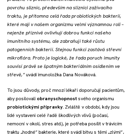
povrchu sliznic, především na sliznici zažívacího
traktu, je přítomna celá řada probiotických bakterií,
které mají v našem organizmu velmi významnou roli –
nejenže příznivě ovlivňují dobrou funkci našeho
imunitního systému, ale zabraňují také růstu
patogenních bakterií. Stejnou funkci zastává střevní
mikroflóra. Proto je logické, že řada poruch imunity
souvisí právě se špatným bakteriálním osídlením ve
střevě,“
uvádí imunoložka Dana Nováková.
To jsou důvody, proč mnozí lékaři doporučují pacientům,
aby posilovali
obranyschopnost
svého organismu
probiotickými přípravky
. Zvláště v období, kdy jsou
lidé vystaveni celé řadě škodlivých vlivů (počasí,
nemocní v okolí, stres atd.), je potřeba posílit v trávicím
traktu „hodné“ bakterie, které svádí bitvu s těmi „zlými“,