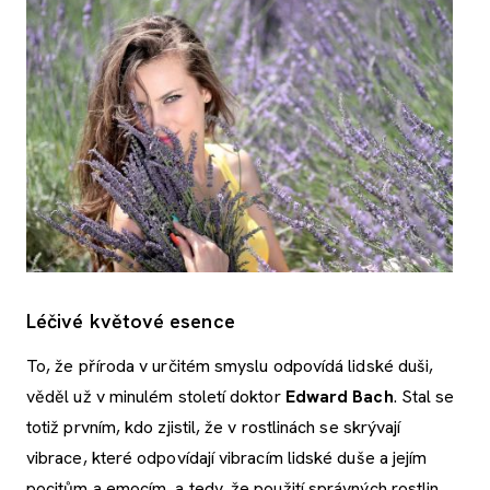
Léčivé květové esence
To, že příroda v určitém smyslu odpovídá lidské duši,
věděl už v minulém století doktor
Edward Bach
. Stal se
totiž prvním, kdo zjistil, že v rostlinách se skrývají
vibrace, které odpovídají vibracím lidské duše a jejím
pocitům a emocím, a tedy, že použití správných rostlin