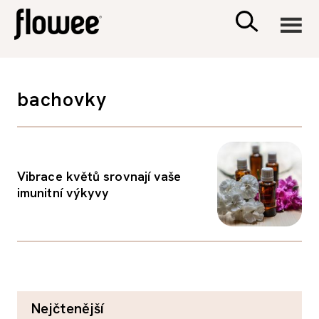
CIVILIZACE
bachovky
ZDRAVÍ
PSYCHOLOGIE
Vibrace květů srovnají vaše
imunitní výkyvy
RODINA A DĚTI
SEX A VZTAHY
PORADNA
nejčtenější