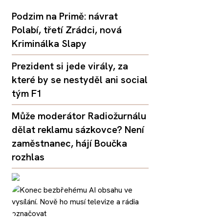
Podzim na Primě: návrat
Polabí, třetí Zrádci, nová
Kriminálka Slapy
Prezident si jede virály, za
které by se nestyděl ani social
tým F1
Může moderátor Radiožurnálu
dělat reklamu sázkovce? Není
zaměstnanec, hájí Boučka
rozhlas