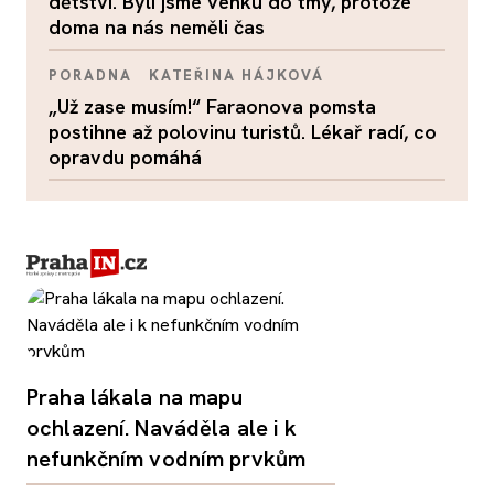
dětství. Byli jsme venku do tmy, protože
doma na nás neměli čas
PORADNA
KATEŘINA HÁJKOVÁ
„Už zase musím!“ Faraonova pomsta
postihne až polovinu turistů. Lékař radí, co
opravdu pomáhá
Praha lákala na mapu
ochlazení. Naváděla ale i k
nefunkčním vodním prvkům