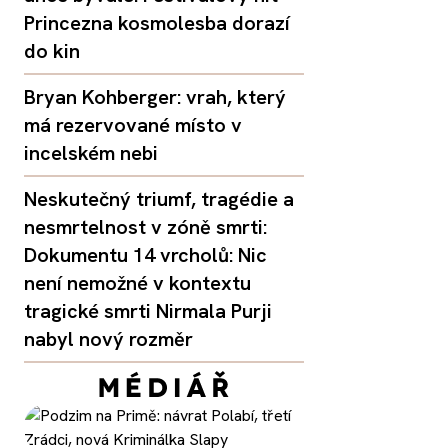
Princezna kosmolesba dorazí
do kin
Bryan Kohberger: vrah, který
má rezervované místo v
incelském nebi
Neskutečný triumf, tragédie a
nesmrtelnost v zóně smrti:
Dokumentu 14 vrcholů: Nic
není nemožné v kontextu
tragické smrti Nirmala Purji
nabyl nový rozměr