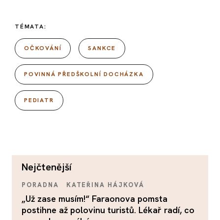
TÉMATA:
OČKOVÁNÍ
SANKCE
POVINNÁ PŘEDŠKOLNÍ DOCHÁZKA
PEDIATR
nejčtenější
PORADNA
KATEŘINA HÁJKOVÁ
„Už zase musím!“ Faraonova pomsta
postihne až polovinu turistů. Lékař radí, co