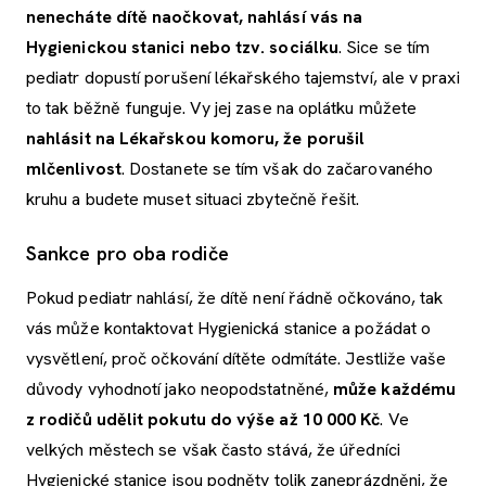
nenecháte dítě naočkovat, nahlásí vás na
Hygienickou stanici nebo tzv. sociálku
. Sice se tím
pediatr dopustí porušení lékařského tajemství, ale v praxi
to tak běžně funguje. Vy jej zase na oplátku můžete
nahlásit na Lékařskou komoru, že porušil
mlčenlivost
. Dostanete se tím však do začarovaného
kruhu a budete muset situaci zbytečně řešit.
Sankce pro oba rodiče
Pokud pediatr nahlásí, že dítě není řádně očkováno, tak
vás může kontaktovat Hygienická stanice a požádat o
vysvětlení, proč očkování dítěte odmítáte. Jestliže vaše
důvody vyhodnotí jako neopodstatněné,
může každému
z rodičů udělit pokutu do výše až 10 000 Kč
. Ve
velkých městech se však často stává, že úředníci
Hygienické stanice jsou podněty tolik zaneprázdněni, že