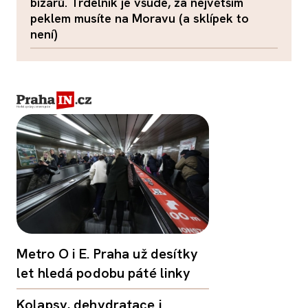
bizárů. Trdelník je všude, za největším
peklem musíte na Moravu (a sklípek to
není)
Metro O i E. Praha už desítky
let hledá podobu páté linky
Kolapsy, dehydratace i