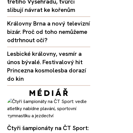
třetího Vyšehradu, tvůrci
slibují návrat ke kořenům
Královny Brna a nový televizní
bizár. Proč od toho nemůžeme
odtrhnout oči?
Lesbické královny, vesmír a
únos bývalé. Festivalový hit
Princezna kosmolesba dorazí
do kin
Čtyři šampionáty na ČT Sport: