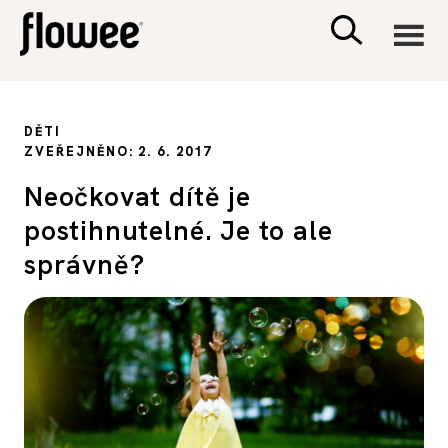
CIVILIZACE
DĚTI
ZVEŘEJNĚNO: 2. 6. 2017
ZDRAVÍ
Neočkovat dítě je
postihnutelné. Je to ale
PSYCHOLOGIE
správně?
RODINA A DĚTI
SEX A VZTAHY
PORADNA