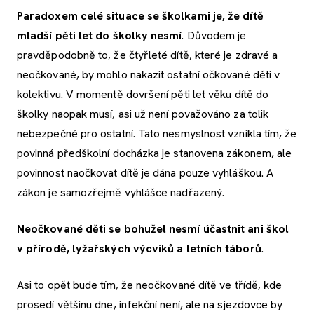
Paradoxem celé situace se školkami je, že dítě
mladší pěti let do školky nesmí
. Důvodem je
pravděpodobně to, že čtyřleté dítě, které je zdravé a
neočkované, by mohlo nakazit ostatní očkované děti v
kolektivu. V momentě dovršení pěti let věku dítě do
školky naopak musí, asi už není považováno za tolik
nebezpečné pro ostatní. Tato nesmyslnost vznikla tím, že
povinná předškolní docházka je stanovena zákonem, ale
povinnost naočkovat dítě je dána pouze vyhláškou. A
zákon je samozřejmě vyhlášce nadřazený.
Neočkované děti se bohužel nesmí účastnit ani škol
v přírodě, lyžařských výcviků a letních táborů
.
Asi to opět bude tím, že neočkované dítě ve třídě, kde
prosedí většinu dne, infekční není, ale na sjezdovce by