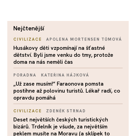
nejčtenější
CIVILIZACE
APOLENA MORTENSEN TŮMOVÁ
Husákovy děti vzpomínají na šťastné
dětství. Byli jsme venku do tmy, protože
doma na nás neměli čas
PORADNA
KATEŘINA HÁJKOVÁ
„Už zase musím!“ Faraonova pomsta
postihne až polovinu turistů. Lékař radí, co
opravdu pomáhá
CIVILIZACE
ZDENĚK STRNAD
Deset největších českých turistických
bizárů. Trdelník je všude, za největším
peklem musíte na Moravu (a sklípek to