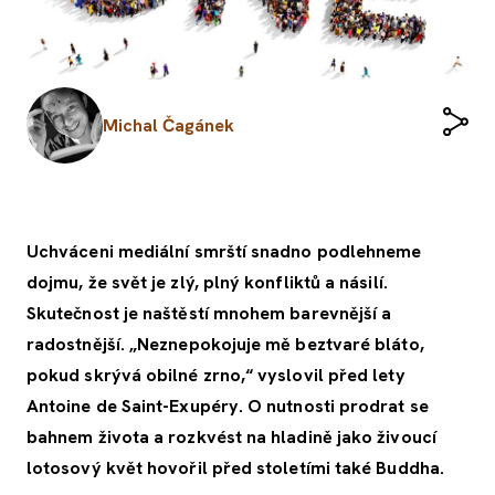
Michal Čagánek
Uchváceni mediální smrští snadno podlehneme
dojmu, že svět je zlý, plný konfliktů a násilí.
Skutečnost je naštěstí mnohem barevnější a
radostnější. „Neznepokojuje mě beztvaré bláto,
pokud skrývá obilné zrno,“ vyslovil před lety
Antoine de Saint-Exupéry. O nutnosti prodrat se
bahnem života a rozkvést na hladině jako živoucí
lotosový květ hovořil před stoletími také Buddha.