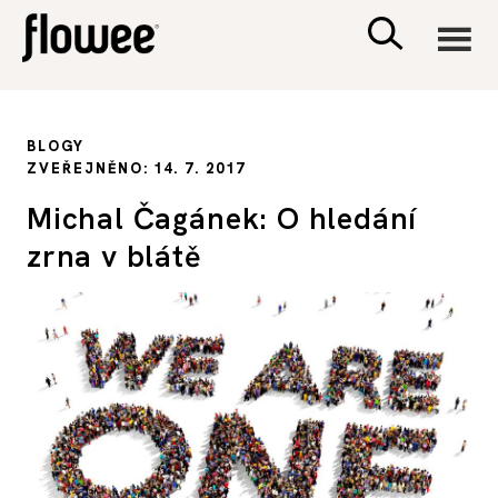
CIVILIZACE
BLOGY
ZVEŘEJNĚNO: 14. 7. 2017
ZDRAVÍ
Michal Čagánek: O hledání
zrna v blátě
PSYCHOLOGIE
RODINA A DĚTI
SEX A VZTAHY
PORADNA