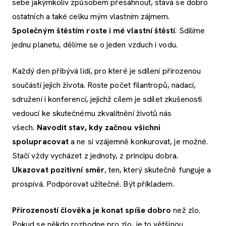
sebe jakýmkoliv způsobem přesáhnout, stává se dobro
ostatních a také celku mým vlastním zájmem.
Společným štěstím roste i mé vlastní štěstí
. Sdílíme
jednu planetu, dělíme se o jeden vzduch i vodu.
Každý den přibývá lidí, pro které je sdílení přirozenou
součástí jejich života. Roste počet filantropů, nadací,
sdružení i konferencí, jejichž cílem je sdílet zkušenosti
vedoucí ke skutečnému zkvalitnění životů nás
všech.
Navodit stav, kdy začnou všichni
spolupracovat
a ne si vzájemně konkurovat, je možné.
Stačí vždy vycházet z jednoty, z principu dobra.
Ukazovat pozitivní směr
, ten, který skutečně funguje a
prospívá. Podporovat užitečné. Být příkladem.
Přirozeností člověka je konat spíše dobro
než zlo.
Pokud se někdo rozhodne pro zlo, je to většinou