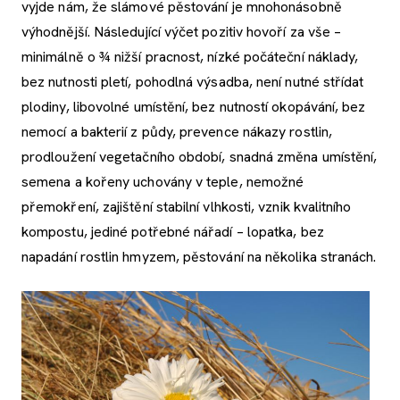
vyjde nám, že slámové pěstování je mnohonásobně
výhodnější. Následující výčet pozitiv hovoří za vše –
minimálně o ¾ nižší pracnost, nízké počáteční náklady,
bez nutnosti pletí, pohodlná výsadba, není nutné střídat
plodiny, libovolné umístění, bez nutností okopávání, bez
nemocí a bakterií z půdy, prevence nákazy rostlin,
prodloužení vegetačního období, snadná změna umístění,
semena a kořeny uchovány v teple, nemožné
přemokření, zajištění stabilní vlhkosti, vznik kvalitního
kompostu, jediné potřebné nářadí – lopatka, bez
napadání rostlin hmyzem, pěstování na několika stranách.