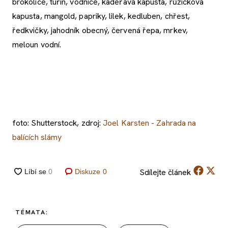
brokolice, tuřín, vodnice, kadeřavá kapusta, růžičková
kapusta, mangold, papriky, lilek, kedluben, chřest,
ředkvičky, jahodník obecný, červená řepa, mrkev,
meloun vodní.
foto: Shutterstock, zdroj:
Joel Karsten - Zahrada na
balících slámy
Sdílejte
článek
Diskuze
0
TÉMATA: