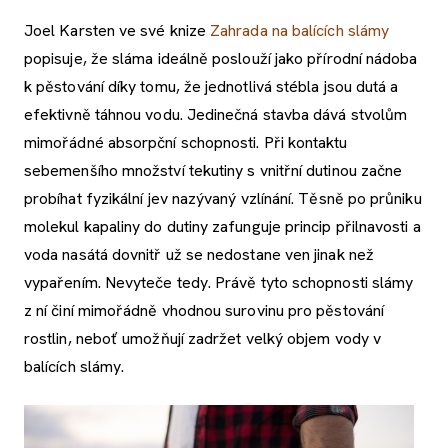
Joel Karsten ve své knize
Zahrada na balících slámy
popisuje, že sláma ideálně poslouží jako přírodní nádoba
k pěstování díky tomu, že jednotlivá stébla jsou dutá a
efektivně táhnou vodu. Jedinečná stavba dává stvolům
mimořádné absorpční schopnosti. Při kontaktu
sebemenšího množství tekutiny s vnitřní dutinou začne
probíhat fyzikální jev nazývaný vzlínání. Těsně po průniku
molekul kapaliny do dutiny zafunguje princip přilnavosti a
voda nasátá dovnitř už se nedostane ven jinak než
vypařením. Nevyteče tedy. Právě tyto schopnosti slámy
z ní činí mimořádně vhodnou surovinu pro pěstování
rostlin, neboť umožňují zadržet velký objem vody v
balících slámy.