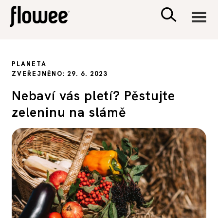
CIVILIZACE
PLANETA
ZVEŘEJNĚNO: 29. 6. 2023
ZDRAVÍ
Nebaví vás pletí? Pěstujte
zeleninu na slámě
PSYCHOLOGIE
RODINA A DĚTI
SEX A VZTAHY
PORADNA