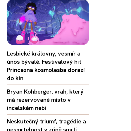
Lesbické královny, vesmír a
únos bývalé. Festivalový hit
Princezna kosmolesba dorazí
do kin
Bryan Kohberger: vrah, který
má rezervované místo v
incelském nebi
Neskutečný triumf, tragédie a
nesmrtelnost v zóně smrti: