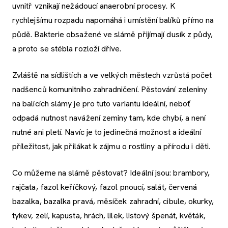
uvnitř vznikají nežádoucí anaerobní procesy. K
rychlejšímu rozpadu napomáhá i umístění balíků přímo na
půdě. Bakterie obsažené ve slámě přijímají dusík z půdy,
a proto se stébla rozloží dříve.
Zvláště na sídlištích a ve velkých městech vzrůstá počet
nadšenců komunitního zahradničení. Pěstování zeleniny
na balících slámy je pro tuto variantu ideální, neboť
odpadá nutnost navážení zeminy tam, kde chybí, a není
nutné ani pletí. Navíc je to jedinečná možnost a ideální
příležitost, jak přilákat k zájmu o rostliny a přírodu i děti.
Co můžeme na slámě pěstovat? Ideální jsou: brambory,
rajčata, fazol keříčkový, fazol pnoucí, salát, červená
bazalka, bazalka pravá, měsíček zahradní, cibule, okurky,
tykev, zelí, kapusta, hrách, lilek, listový špenát, květák,