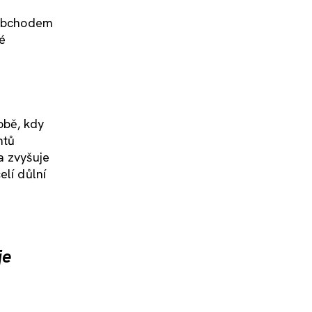
e obchodem
é
obě, kdy
ntů
a zvyšuje
elí důlní
je