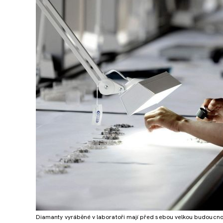
Diamanty vyráběné v laboratoři mají před sebou velkou budoucnost