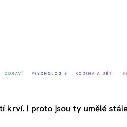
ZDRAVÍ
PSYCHOLOGIE
RODINA A DĚTI
S
í krví. I proto jsou ty umělé stál