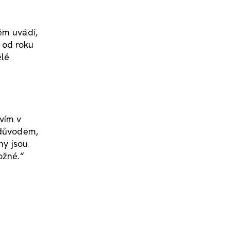
ém uvádí,
 od roku
ělé
vím v
 důvodem,
ny jsou
ožné.“