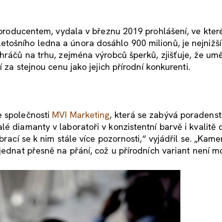
ím producentem, vydala v březnu 2019 prohlášení, ve kter
tošního ledna a února dosáhlo 900 milionů, je nejnižší
 hráčů na trhu, zejména výrobců šperků, zjišťuje, že um
 za stejnou cenu jako jejich přírodní konkurenti.
 společnosti
MVI Marketing
, která se zabývá poradenst
lé diamanty v laboratoři v konzistentní barvě i kvalitě
brací se k nim stále více pozornosti,“ vyjádřil se. „Kame
jednat přesně na přání, což u přírodních variant není m