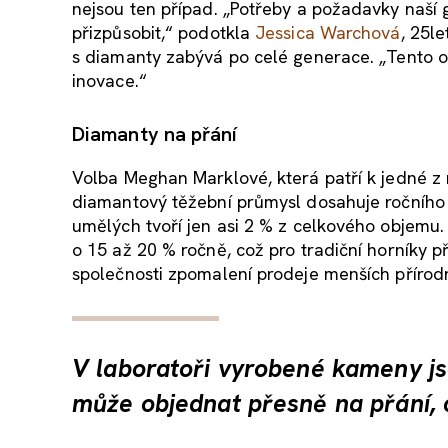
nejsou ten případ. „Potřeby a požadavky naší 
přizpůsobit,“ podotkla
Jessica Warchová
, 25l
s diamanty zabývá po celé generace. „Tento
inovace.“
Diamanty na přání
Volba Meghan Marklové, která patří k jedné z
diamantový těžební průmysl dosahuje ročního 
umělých tvoří jen asi 2 % z celkového objemu
o 15 až 20 % ročně, což pro tradiční horníky p
společnosti zpomalení prodeje menších příro
V laboratoři vyrobené kameny jso
může objednat přesně na přání, 