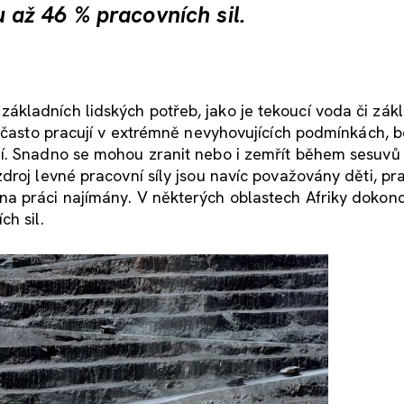
až 46 % pracovních sil.
kladních lidských potřeb, jako je tekoucí voda či zák
i často pracují v extrémně nevyhovujících podmínkách, 
í. Snadno se mohou zranit nebo i zemřít během sesuvů
droj levné pracovní síly jsou navíc považovány děti, pr
a práci najímány. V některých oblastech Afriky dokon
h sil.