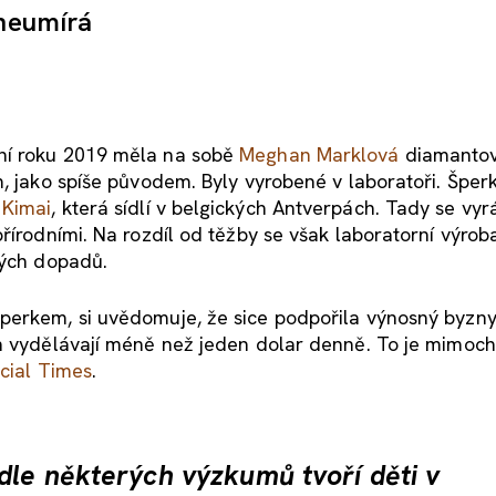
 neumírá
ní roku 2019 měla na sobě
Meghan Marklová
diamanto
m, jako spíše původem. Byly vyrobené v laboratoři. Šper
i
Kimai
, která sídlí v belgických Antverpách. Tady se vy
řírodními. Na rozdíl od těžby se však laboratorní výrob
kých dopadů.
perkem, si uvědomuje, že sice podpořila výnosný byzny
ch vydělávají méně než jeden dolar denně. To je mimo
ncial Times
.
dle některých výzkumů tvoří děti v