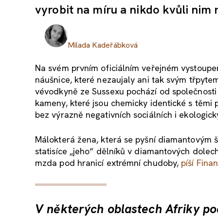
vyrobit na míru a nikdo kvůli nim
Milada Kadeřábková
Na svém prvním oficiálním veřejném vystoupe
náušnice, které nezaujaly ani tak svým třpyte
vévodkyně ze Sussexu pochází od společnost
kameny, které jsou chemicky identické s těmi p
bez výrazně negativních sociálních i ekologic
Málokterá žena, která se pyšní diamantovým š
statisíce „jeho“ dělníků v diamantových dole
mzda pod hranicí extrémní chudoby,
píší Fina
V některých oblastech Afriky po