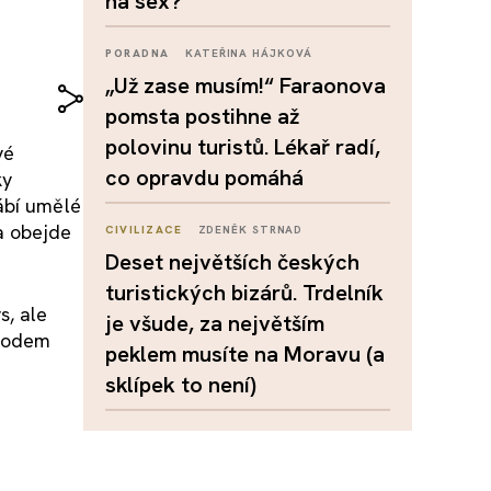
na sex?
PORADNA
KATEŘINA HÁJKOVÁ
„Už zase musím!“ Faraonova
pomsta postihne až
polovinu turistů. Lékař radí,
vé
co opravdu pomáhá
ky
rábí umělé
a obejde
CIVILIZACE
ZDENĚK STRNAD
Deset největších českých
turistických bizárů. Trdelník
s, ale
je všude, za největším
chodem
peklem musíte na Moravu (a
sklípek to není)