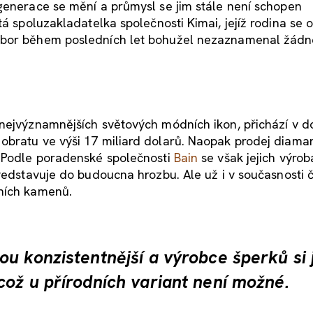
generace se mění a průmysl se jim stále není schopen
etá spoluzakladatelka společnosti Kimai, jejíž rodina s
 obor během posledních let bohužel nezaznamenal žádn
 nejvýznamnějších světových módních ikon, přichází v d
obratu ve výši 17 miliard dolarů. Naopak prodej diama
. Podle poradenské společnosti
Bain
se však jejich výrob
ředstavuje do budoucna hrozbu. Ale už i v současnosti č
dních kamenů.
u konzistentnější a výrobce šperků si 
což u přírodních variant není možné.