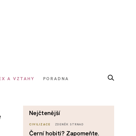
EX A VZTAHY
PORADNA
nejčtenější
e
CIVILIZACE
ZDENĚK STRNAD
Černí hobiti? Zapomeňte.