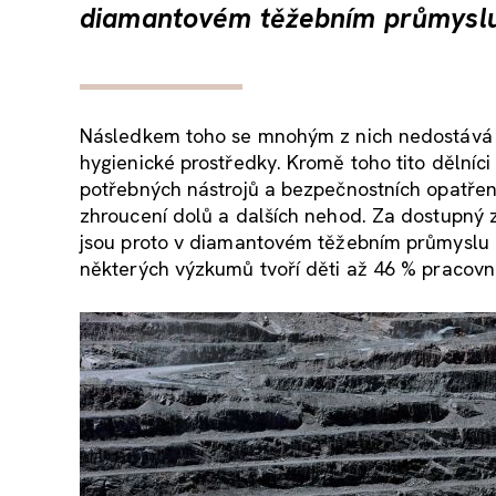
diamantovém těžebním průmyslu 
Následkem toho se mnohým z nich nedostává zá
hygienické prostředky. Kromě toho tito dělníc
potřebných nástrojů a bezpečnostních opatřen
zhroucení dolů a dalších nehod. Za dostupný z
jsou proto v diamantovém těžebním průmyslu n
některých výzkumů tvoří děti až 46 % pracovníc