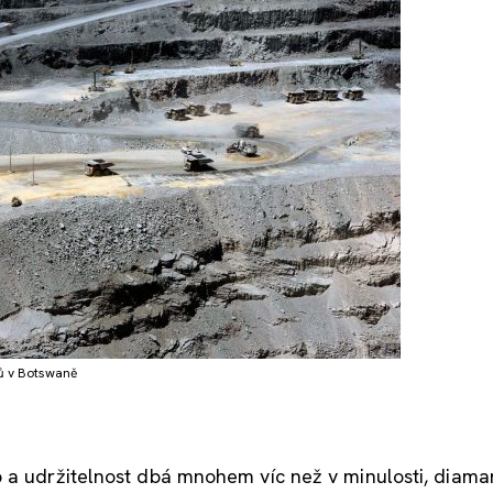
ů v Botswaně
p a udržitelnost dbá mnohem víc než v minulosti, diama