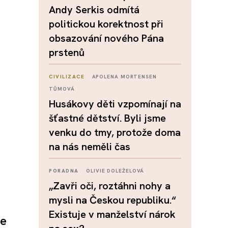
Andy Serkis odmítá
politickou korektnost při
obsazování nového Pána
prstenů
CIVILIZACE
APOLENA MORTENSEN
TŮMOVÁ
Husákovy děti vzpomínají na
šťastné dětství. Byli jsme
venku do tmy, protože doma
na nás neměli čas
PORADNA
OLIVIE DOLEŽELOVÁ
„Zavři oči, roztáhni nohy a
mysli na Českou republiku.“
Existuje v manželství nárok
se