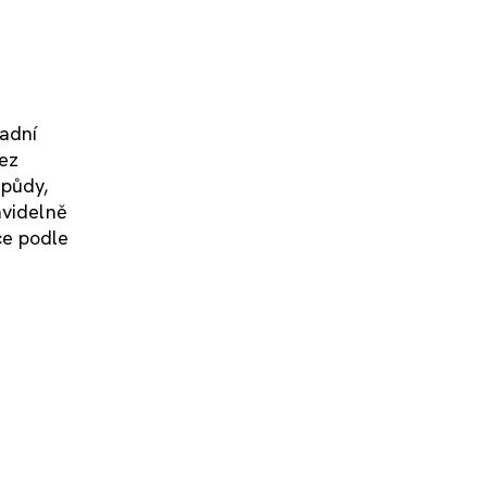
ladní
bez
 půdy,
avidelně
ce podle