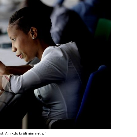
. A nikdo kvůli nim netrpí