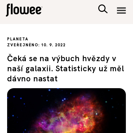
CIVILIZACE
PLANETA
ZVEŘEJNĚNO: 10. 9. 2022
ZDRAVÍ
Čeká se na výbuch hvězdy v
naší galaxii. Statisticky už měl
PSYCHOLOGIE
dávno nastat
RODINA A DĚTI
SEX A VZTAHY
PORADNA