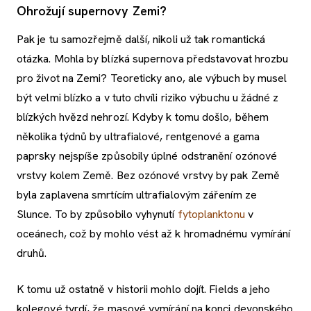
Ohrožují supernovy Zemi?
Pak je tu samozřejmě další, nikoli už tak romantická
otázka. Mohla by blízká supernova představovat hrozbu
pro život na Zemi? Teoreticky ano, ale výbuch by musel
být velmi blízko a v tuto chvíli riziko výbuchu u žádné z
blízkých hvězd nehrozí. Kdyby k tomu došlo, během
několika týdnů by ultrafialové, rentgenové a gama
paprsky nejspíše způsobily úplné odstranění ozónové
vrstvy kolem Země. Bez ozónové vrstvy by pak Země
byla zaplavena smrtícím ultrafialovým zářením ze
Slunce. To by způsobilo vyhynutí
fytoplanktonu
v
oceánech, což by mohlo vést až k hromadnému vymírání
druhů.
K tomu už ostatně v historii mohlo dojít. Fields a jeho
kolegové tvrdí, že masové vymírání na konci devonského