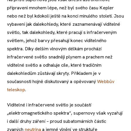
připraveni mnohem lépe, než byl svého času Kepler
nebo než byl kdokoli ještě na konci minulého století. Jsou
vybaveni jak dalekohledy, které zaznamenávají viditelné
světlo, tak dalekohledy, které pracují s infračerveným
světlem, jehož barvy přesahují konec viditelného
spektra. Díky delším vlnovým délkám prochází
infračervené světlo snadněji plynem a prachem než
viditelné světlo a odhaluje cíle, které tradičním
dalekohledům zůstávají skryty. Příkladem je v
současnosti hojně diskutovaný a opěvovaný
Webbův
teleskop
.
Viditelné i infračervené světlo je součástí
„elektromagnetického spektra“, supernovy však vyzařují
i další druhy záření – proud subatomárních částic
zvaných
neutrina
a jemné vlnění ve struktuře