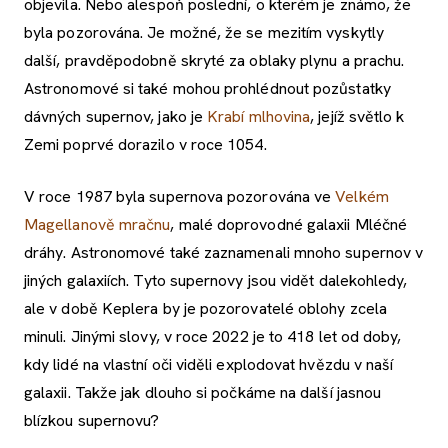
objevila. Nebo alespoň poslední, o kterém je známo, že
byla pozorována. Je možné, že se mezitím vyskytly
další, pravděpodobně skryté za oblaky plynu a prachu.
Astronomové si také mohou prohlédnout pozůstatky
dávných supernov, jako je
Krabí mlhovina
, jejíž světlo k
Zemi poprvé dorazilo v roce 1054.
V roce 1987 byla supernova pozorována ve
Velkém
Magellanově mračnu
, malé doprovodné galaxii Mléčné
dráhy. Astronomové také zaznamenali mnoho supernov v
jiných galaxiích. Tyto supernovy jsou vidět dalekohledy,
ale v době Keplera by je pozorovatelé oblohy zcela
minuli. Jinými slovy, v roce 2022 je to 418 let od doby,
kdy lidé na vlastní oči viděli explodovat hvězdu v naší
galaxii. Takže jak dlouho si počkáme na další jasnou
blízkou supernovu?