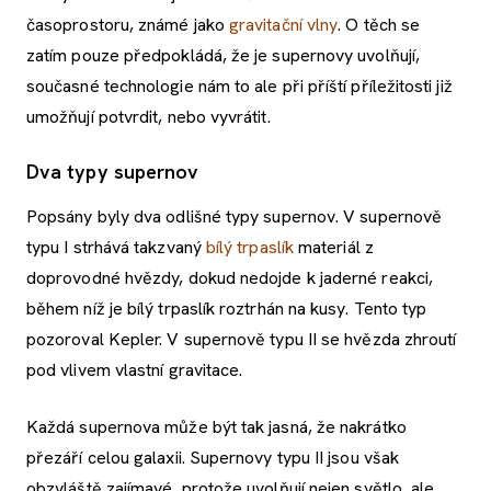
časoprostoru, známé jako
gravitační vlny
. O těch se
zatím pouze předpokládá, že je supernovy uvolňují,
současné technologie nám to ale při příští příležitosti již
umožňují potvrdit, nebo vyvrátit.
Dva typy supernov
Popsány byly dva odlišné typy supernov. V supernově
typu I strhává takzvaný
bílý trpaslík
materiál z
doprovodné hvězdy, dokud nedojde k jaderné reakci,
během níž je bílý trpaslík roztrhán na kusy. Tento typ
pozoroval Kepler. V supernově typu II se hvězda zhroutí
pod vlivem vlastní gravitace.
Každá supernova může být tak jasná, že nakrátko
přezáří celou galaxii. Supernovy typu II jsou však
obzvláště zajímavé, protože uvolňují nejen světlo, ale