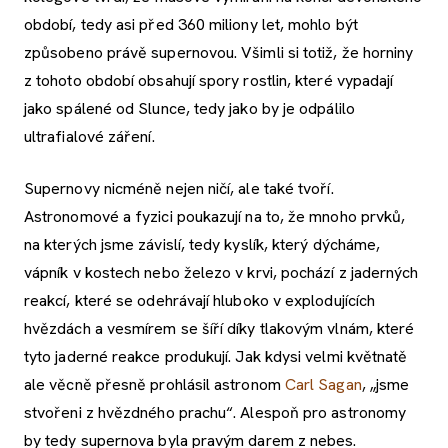
období, tedy asi před 360 miliony let, mohlo být
způsobeno právě supernovou. Všimli si totiž, že horniny
z tohoto období obsahují spory rostlin, které vypadají
jako spálené od Slunce, tedy jako by je odpálilo
ultrafialové záření.
Supernovy nicméně nejen ničí, ale také tvoří.
Astronomové a fyzici poukazují na to, že mnoho prvků,
na kterých jsme závislí, tedy kyslík, který dýcháme,
vápník v kostech nebo železo v krvi, pochází z jaderných
reakcí, které se odehrávají hluboko v explodujících
hvězdách a vesmírem se šíří díky tlakovým vlnám, které
tyto jaderné reakce produkují. Jak kdysi velmi květnatě
ale věcně přesně prohlásil astronom
Carl Sagan
, „jsme
stvořeni z hvězdného prachu“. Alespoň pro astronomy
by tedy supernova byla pravým darem z nebes.