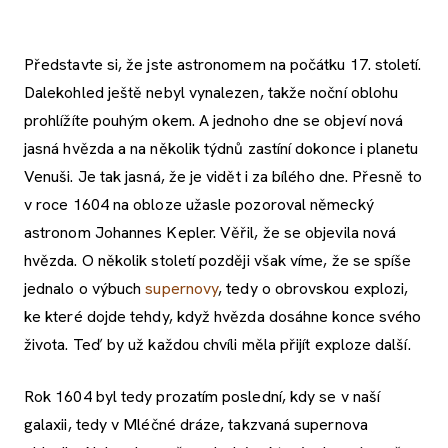
Představte si, že jste astronomem na počátku 17. století.
Dalekohled ještě nebyl vynalezen, takže noční oblohu
prohlížíte pouhým okem. A jednoho dne se objeví nová
jasná hvězda a na několik týdnů zastíní dokonce i planetu
Venuši. Je tak jasná, že je vidět i za bílého dne. Přesně to
v roce 1604 na obloze užasle pozoroval německý
astronom Johannes Kepler. Věřil, že se objevila nová
hvězda. O několik století později však víme, že se spíše
jednalo o výbuch
supernovy
, tedy o obrovskou explozi,
ke které dojde tehdy, když hvězda dosáhne konce svého
života. Teď by už každou chvíli měla přijít exploze další.
Rok 1604 byl tedy prozatím poslední, kdy se v naší
galaxii, tedy v Mléčné dráze, takzvaná supernova