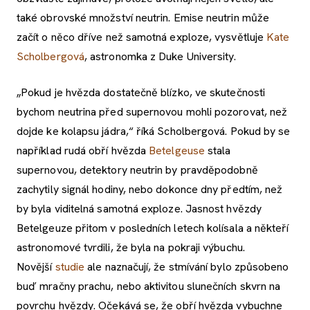
také obrovské množství neutrin. Emise neutrin může
začít o něco dříve než samotná exploze, vysvětluje
Kate
Scholbergová
, astronomka z Duke University.
„Pokud je hvězda dostatečně blízko, ve skutečnosti
bychom neutrina před supernovou mohli pozorovat, než
dojde ke kolapsu jádra,“ říká Scholbergová. Pokud by se
například rudá obří hvězda
Betelgeuse
stala
supernovou, detektory neutrin by pravděpodobně
zachytily signál hodiny, nebo dokonce dny předtím, než
by byla viditelná samotná exploze. Jasnost hvězdy
Betelgeuze přitom v posledních letech kolísala a někteří
astronomové tvrdili, že byla na pokraji výbuchu.
Novější
studie
ale naznačují, že stmívání bylo způsobeno
buď mračny prachu, nebo aktivitou slunečních skvrn na
povrchu hvězdy. Očekává se, že obří hvězda vybuchne