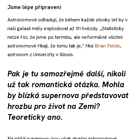
Jsme lépe připraveni
Astronomové odhadují, že během každé stovky let by v
naší galaxii měly explodovat až tři hvězdy. „Statisticky
nelze říci, že jsme po termínu, ale neformálně všichni
astronomové říkají, že tomu tak je,“ říká
Brian Fields
,
astronom z Univerzity v Illinois.
Pak je tu samozřejmě další, nikoli
už tak romantická otázka. Mohla
by blízká supernova představovat
hrozbu pro život na Zemi?
Teoreticky ano.
Na příští supernovu jsou však dnešní astronomové