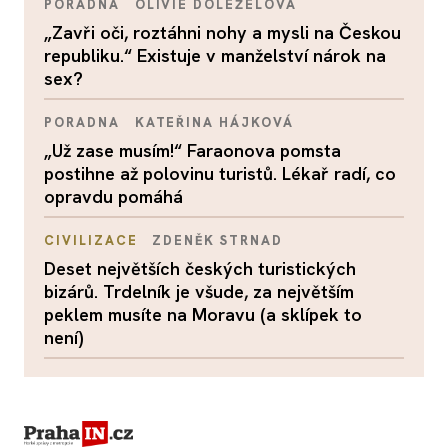
PORADNA
OLIVIE DOLEŽELOVÁ
„Zavři oči, roztáhni nohy a mysli na Českou
republiku.“ Existuje v manželství nárok na
sex?
PORADNA
KATEŘINA HÁJKOVÁ
„Už zase musím!“ Faraonova pomsta
postihne až polovinu turistů. Lékař radí, co
opravdu pomáhá
CIVILIZACE
ZDENĚK STRNAD
Deset největších českých turistických
bizárů. Trdelník je všude, za největším
peklem musíte na Moravu (a sklípek to
není)