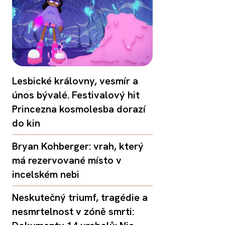
Lesbické královny, vesmír a
únos bývalé. Festivalový hit
Princezna kosmolesba dorazí
do kin
Bryan Kohberger: vrah, který
má rezervované místo v
incelském nebi
Neskutečný triumf, tragédie a
nesmrtelnost v zóně smrti: