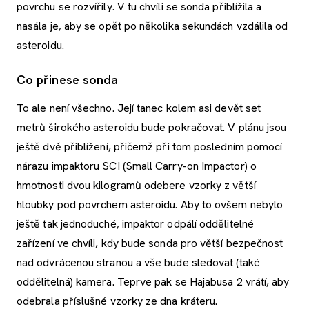
povrchu se rozvířily. V tu chvíli se sonda přiblížila a
nasála je, aby se opět po několika sekundách vzdálila od
asteroidu.
Co přinese sonda
To ale není všechno. Její tanec kolem asi devět set
metrů širokého asteroidu bude pokračovat. V plánu jsou
ještě dvě přiblížení, přičemž při tom posledním pomocí
nárazu impaktoru SCI (Small Carry-on Impactor) o
hmotnosti dvou kilogramů odebere vzorky z větší
hloubky pod povrchem asteroidu. Aby to ovšem nebylo
ještě tak jednoduché, impaktor odpálí oddělitelné
zařízení ve chvíli, kdy bude sonda pro větší bezpečnost
nad odvrácenou stranou a vše bude sledovat (také
oddělitelná) kamera. Teprve pak se Hajabusa 2 vrátí, aby
odebrala příslušné vzorky ze dna kráteru.