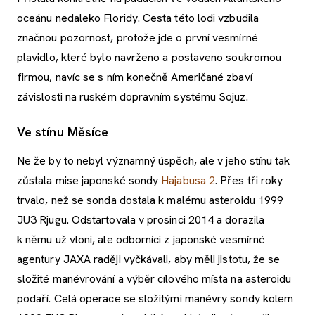
oceánu nedaleko Floridy. Cesta této lodi vzbudila
značnou pozornost, protože jde o první vesmírné
plavidlo, které bylo navrženo a postaveno soukromou
firmou, navíc se s ním konečně Američané zbaví
závislosti na ruském dopravním systému Sojuz.
Ve stínu Měsíce
Ne že by to nebyl významný úspěch, ale v jeho stínu tak
zůstala mise japonské sondy
Hajabusa 2
. Přes tři roky
trvalo, než se sonda dostala k malému asteroidu 1999
JU3 Rjugu. Odstartovala v prosinci 2014 a dorazila
k němu už vloni, ale odborníci z japonské vesmírné
agentury JAXA raději vyčkávali, aby měli jistotu, že se
složité manévrování a výběr cílového místa na asteroidu
podaří. Celá operace se složitými manévry sondy kolem