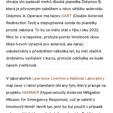
zhruba sto padesát metrů dlouhá planetka Didymos B,
která je přirozeným satelitem o něco většího asteroidu
Didymos A. Operace má název
DART
(Double Asteroid
Redirection Test) a stejnojmenná sonda do planetky
prostě nabourá. To by se mělo stát v říjnu roku 2022.
Moc to s ní nepohne, protože poměr hmotností obou
těles hovoří výrazně pro asteroid, ale náraz,
uskutečněný s předstihem několika let, by měl stačit k
drobnému vychýlení z kurzu, protože odchylka se bude
časem zvětšovat.
V laboratořích
Lawrence Livermore National Laboratory
mají zase v rámci planetární obrany tým, který pracuje na
projektu
HAMMER
(Hypervelocity Asteroid Mitigation
Mission for Emergency Response), což je satelit o
hmotnosti téměř devíti tun, jenž by byl použit v případě