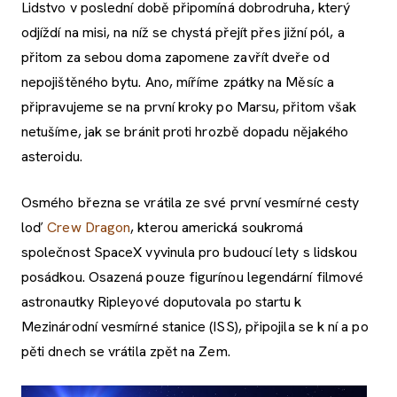
Lidstvo v poslední době připomíná dobrodruha, který
odjíždí na misi, na níž se chystá přejít přes jižní pól, a
přitom za sebou doma zapomene zavřít dveře od
nepojištěného bytu. Ano, míříme zpátky na Měsíc a
připravujeme se na první kroky po Marsu, přitom však
netušíme, jak se bránit proti hrozbě dopadu nějakého
asteroidu.
Osmého března se vrátila ze své první vesmírné cesty
loď
Crew Dragon
, kterou americká soukromá
společnost SpaceX vyvinula pro budoucí lety s lidskou
posádkou. Osazená pouze figurínou legendární filmové
astronautky Ripleyové doputovala po startu k
Mezinárodní vesmírné stanice (ISS), připojila se k ní a po
pěti dnech se vrátila zpět na Zem.