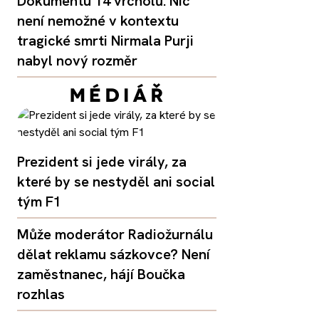
Dokumentu 14 vrcholů: Nic
není nemožné v kontextu
tragické smrti Nirmala Purji
nabyl nový rozměr
Prezident si jede virály, za
které by se nestyděl ani social
tým F1
Může moderátor Radiožurnálu
dělat reklamu sázkovce? Není
zaměstnanec, hájí Boučka
rozhlas