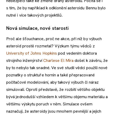
nebezpečí také ke změně dráhy asteroidu. Počítá se i
s tím, že by například k odklonění asteroidu Bennu bylo
nutné i více takových projektilů.
Nová simulace, nové starosti
Proč ale šťouchance, proč ne akce, při níž by výbuch
asteroid prostě rozmetal? Výzkum týmu vědců z
University of Johns Hopkins
pod vedením doktora
strojního inženýrství
Charlese El Mira
došel k závěru, že
by to nebylo tak snadné. Ve své studii vědci použili nové
poznatky o struktuře hornin a také přepracované
počítačové modelování, aby takový výbuch či náraz
simulovali. Oproti představě, že rozbití většího objektu
bývá jednodušší vzhledem k většímu objemu materiálu a
většímu výskytu poruch v něm. Simulace ovšem
naznačují, že asteroidy jsou mnohem pevnější a jejich