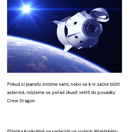
Pokud si planetu zničíme sami, nebo se k ní začne blížit
asteroid, můžeme se pořád zkusit vetřít do posádky
Crew Dragon
Přistála konkrétně na padácích ve vodách Atlantského