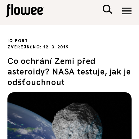
CIVILIZACE
IQ PORT
ZVEŘEJNĚNO: 12. 3. 2019
ZDRAVÍ
Co ochrání Zemi před
asteroidy? NASA testuje, jak je
PSYCHOLOGIE
odšťouchnout
RODINA A DĚTI
SEX A VZTAHY
PORADNA