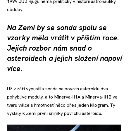
1999 JU3 Rjugu nemá prakticky v historii astronautiky
obdoby.
Na Zemi by se sonda spolu se
vzorky měla vrátit v příštím roce.
Jejich rozbor nám snad o
asteroidech a jejich složení napoví
více.
Už v září vypustila sonda na povrch asteroidu dva
pohyblivé moduly, a to Minerva-II1A a Minerva-II1B ve
tvaru válce s hmotností něco přes jeden kilogram. Ty
vyslaly k Zemi první snímky povrchu asteroidu.