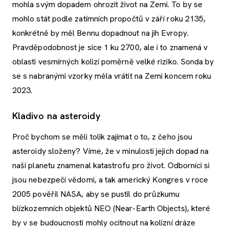
mohla svým dopadem ohrozit život na Zemi. To by se
mohlo stát podle zatímních propočtů v září roku 2135,
konkrétně by měl Bennu dopadnout na jih Evropy.
Pravděpodobnost je sice 1 ku 2700, ale i to znamená v
oblasti vesmírných kolizí poměrně velké riziko. Sonda by
se s nabranými vzorky měla vrátit na Zemi koncem roku
2023.
Kladivo na asteroidy
Proč bychom se měli tolik zajímat o to, z čeho jsou
asteroidy složeny? Víme, že v minulosti jejich dopad na
naši planetu znamenal katastrofu pro život. Odborníci si
jsou nebezpečí vědomi, a tak americký Kongres v roce
2005 pověřil NASA, aby se pustil do průzkumu
blízkozemních objektů NEO (Near-Earth Objects), které
by v se budoucnosti mohly ocitnout na kolizní dráze