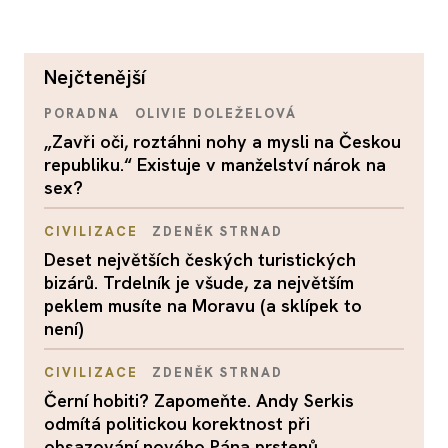
nejčtenější
PORADNA
OLIVIE DOLEŽELOVÁ
„Zavři oči, roztáhni nohy a mysli na Českou
republiku.“ Existuje v manželství nárok na
sex?
CIVILIZACE
ZDENĚK STRNAD
Deset největších českých turistických
bizárů. Trdelník je všude, za největším
peklem musíte na Moravu (a sklípek to
není)
CIVILIZACE
ZDENĚK STRNAD
Černí hobiti? Zapomeňte. Andy Serkis
odmítá politickou korektnost při
obsazování nového Pána prstenů