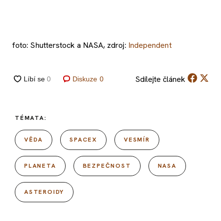
foto: Shutterstock a NASA, zdroj:
Independent
Sdílejte
článek
Diskuze
0
TÉMATA:
VĚDA
SPACEX
VESMÍR
PLANETA
BEZPEČNOST
NASA
ASTEROIDY