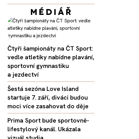
Čtyři šampionáty na ČT Sport:
vedle atletiky nabídne plavání,
sportovní gymnastiku
a jezdectví
Šestá sezóna Love Island
startuje 7. září, diváci budou
moci více zasahovat do děje
Prima Sport bude sportovně-
lifestylový kanál. Ukázala
vizuál studia