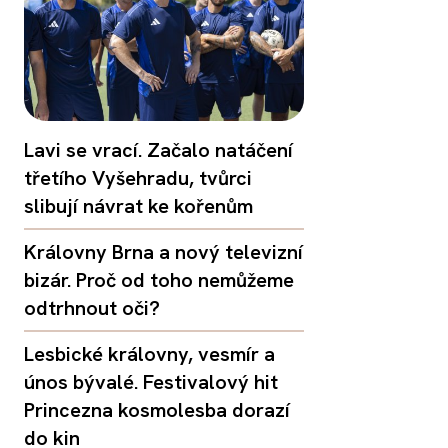
Lavi se vrací. Začalo natáčení
třetího Vyšehradu, tvůrci
slibují návrat ke kořenům
Královny Brna a nový televizní
bizár. Proč od toho nemůžeme
odtrhnout oči?
Lesbické královny, vesmír a
únos bývalé. Festivalový hit
Princezna kosmolesba dorazí
do kin