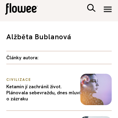
CIVILIZACE
Alžběta Bublanová
ZDRAVÍ
Články autora:
PSYCHOLOGIE
RODINA A DĚTI
CIVILIZACE
Ketamin jí zachránil život.
SEX A VZTAHY
Plánovala sebevraždu, dnes mluví
o zázraku
PORADNA