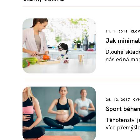
11. 1. 2018
ČLO
Jak minimal
Dlouhé sklado
následná mani
28. 12. 2017
CVI
Sport během
Těhotenství j
více přemýšlet