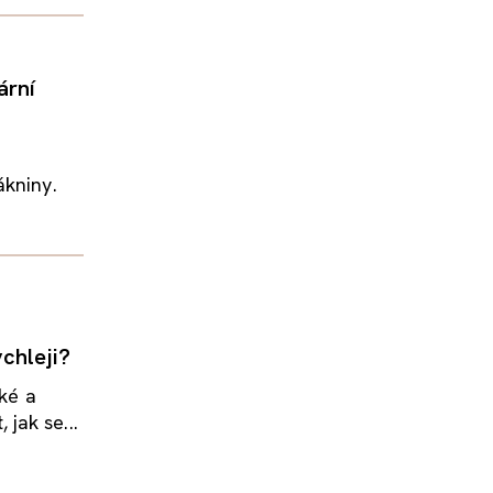
ární
ákniny.
chleji?
žké a
jak se...