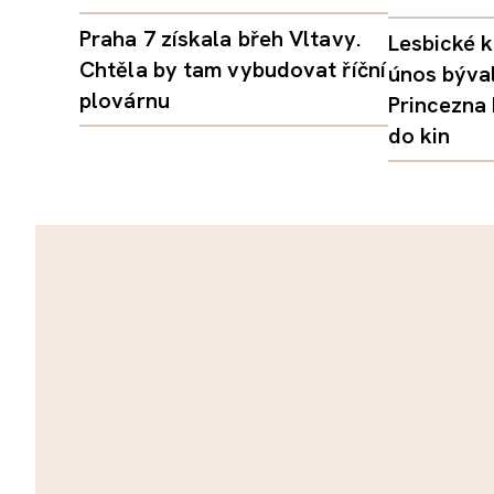
Praha 7 získala břeh Vltavy.
Lesbické k
Chtěla by tam vybudovat říční
únos býval
plovárnu
Princezna
do kin