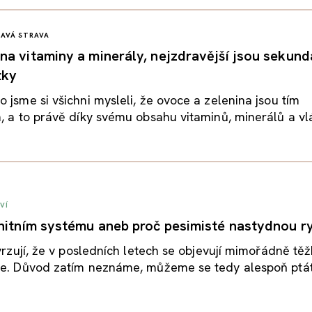
AVÁ STRAVA
a vitaminy a minerály, nejzdravější jsou sekund
tky
 jsme si všichni mysleli, že ovoce a zelenina jsou tím
, a to právě díky svému obsahu vitaminů, minerálů a vl
VÍ
nitním systému aneb proč pesimisté nastydnou ry
tvrzují, že v posledních letech se objevují mimořádně tě
e. Důvod zatím neznáme, můžeme se tedy alespoň ptát, 