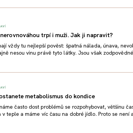
AVÍ
nerovnováhou trpí i muži. Jak ji napravit?
í vždy tu nejlepší pověst: špatná nálada, únava, nevo
ně nesou vinu právě tyto látky. Jsou však zodpovědné i
AVÍ
 dostanete metabolismus do kondice
áme často dost problémů se rozpohybovat, většinu ča
v teple a máme víc času na dobré jídlo. Proto se není