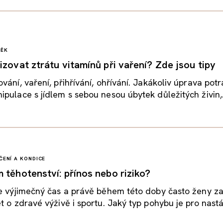
VĚK
izovat ztrátu vitamínů při vaření? Zde jsou tipy
vání, vaření, přihřívání, ohřívání. Jakákoliv úprava potr
pulace s jídlem s sebou nesou úbytek důležitých živin,.
ČENÍ A KONDICE
 těhotenství: přínos nebo riziko?
e výjimečný čas a právě během této doby často ženy za
 o zdravé výživě i sportu. Jaký typ pohybu je pro nastáva