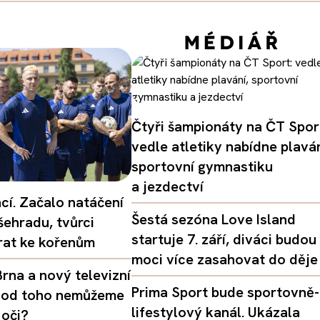
Čtyři šampionáty na ČT Spor
vedle atletiky nabídne plaván
sportovní gymnastiku
a jezdectví
ací. Začalo natáčení
Šestá sezóna Love Island
šehradu, tvůrci
startuje 7. září, diváci budou
vrat ke kořenům
moci více zasahovat do děje
rna a nový televizní
Prima Sport bude sportovně-
oč od toho nemůžeme
lifestylový kanál. Ukázala
 oči?