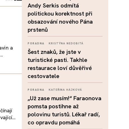
Andy Serkis odmítá
politickou korektnost při
obsazování nového Pána
prstenů
PORADNA
KRISTÝNA NEDOBITÁ
avin a
Šest znaků, že jste v
..
turistické pasti. Takhle
restaurace loví důvěřivé
cestovatele
PORADNA
KATEŘINA HÁJKOVÁ
„Už zase musím!“ Faraonova
pomsta postihne až
čínají
polovinu turistů. Lékař radí,
jící...
co opravdu pomáhá