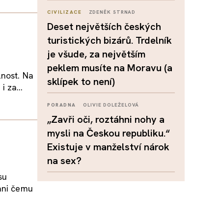
CIVILIZACE
ZDENĚK STRNAD
Deset největších českých
turistických bizárů. Trdelník
je všude, za největším
peklem musíte na Moravu (a
lnost. Na
sklípek to není)
 za...
PORADNA
OLIVIE DOLEŽELOVÁ
„Zavři oči, roztáhni nohy a
mysli na Českou republiku.“
Existuje v manželství nárok
na sex?
su
 ani čemu