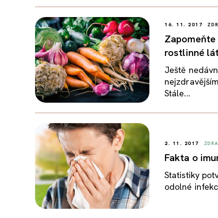
16. 11. 2017
ZDR
Zapomeňte n
rostlinné lá
Ještě nedávno
nejzdravějším
Stále...
2. 11. 2017
ZDRA
Fakta o imu
Statistiky po
odolné infekc