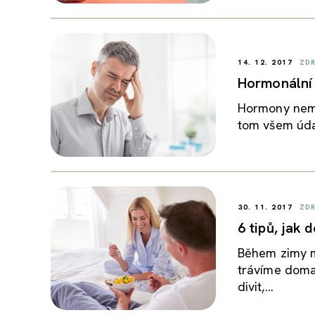
14. 12. 2017
ZDR
Hormonální 
Hormony nemaj
tom všem údaj
30. 11. 2017
ZDR
6 tipů, jak
Během zimy m
trávíme doma 
divit,...