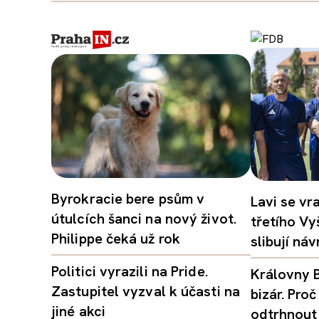
Byrokracie bere psům v
Lavi se vr
útulcích šanci na nový život.
třetího Vy
Philippe čeká už rok
slibují ná
Politici vyrazili na Pride.
Královny B
Zastupitel vyzval k účasti na
bizár. Pr
jiné akci
odtrhnout