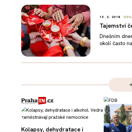
15. 2. 2018
CIVI
Tajemství č
Dnešním dnem
okolí často n
Kolapsy, dehydratace i