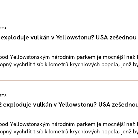
ETA
 exploduje vulkán v Yellowstonu? USA zešednou
pod Yellowstonským národním parkem je mocnější než
opný vychrlit tisíc kilometrů krychlových popela, jenž by
ETA
až exploduje vulkán v Yellowstonu? USA zešedno
pod Yellowstonským národním parkem je mocnější než
opný vychrlit tisíc kilometrů krychlových popela, jenž by