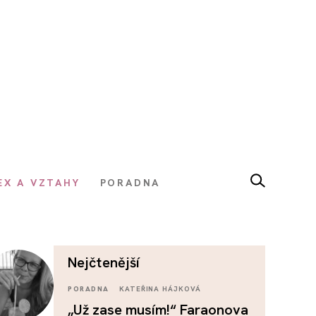
EX A VZTAHY
PORADNA
nejčtenější
PORADNA
KATEŘINA HÁJKOVÁ
„Už zase musím!“ Faraonova