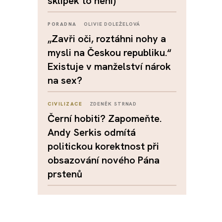
sklípek to není)
PORADNA
OLIVIE DOLEŽELOVÁ
„Zavři oči, roztáhni nohy a
mysli na Českou republiku.“
Existuje v manželství nárok
na sex?
CIVILIZACE
ZDENĚK STRNAD
Černí hobiti? Zapomeňte.
Andy Serkis odmítá
politickou korektnost při
obsazování nového Pána
prstenů