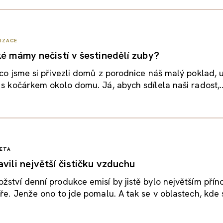
LIZACE
ké mámy nečistí v šestinedělí zuby?
 co jsme si přivezli domů z porodnice náš malý poklad, u
 s kočárkem okolo domu. Já, abych sdílela naši radost,..
ETA
vili největší čističku vzduchu
žství denní produkce emisí by jistě bylo největším pří
éře. Jenže ono to jde pomalu. A tak se v oblastech, kde s