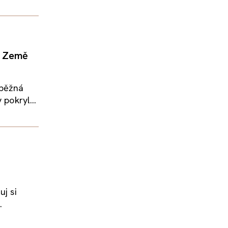
a Země
 běžná
 pokryl...
uj si
.