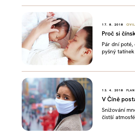
17. 8. 2018
CIVI
Proč si číns
Pár dní poté,
pyšný tatínek
13. 4. 2018
PLAN
V Číně posta
Snižování mno
čistší atmosf