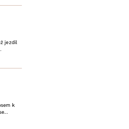
ž jezdil
.
nosem k
e...