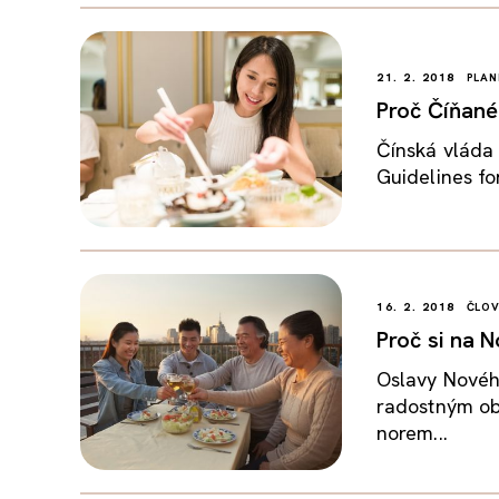
21. 2. 2018
PLAN
Proč Číňané 
Čínská vláda 
Guidelines for
16. 2. 2018
ČLO
Proč si na N
Oslavy Nového
radostným ob
norem...