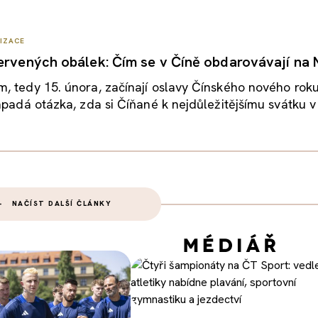
LIZACE
ervených obálek: Čím se v Číně obdarovávají na 
, tedy 15. února, začínají oslavy Čínského nového rok
apadá otázka, zda si Číňané k nejdůležitějšímu svátku v 
NAČÍST DALŠÍ ČLÁNKY