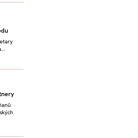
odu
etary
...
rtnery
íňanů
ských