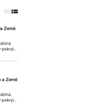
 a Země
 běžná
 pokryl...
u a Země
 běžná
 pokryl...