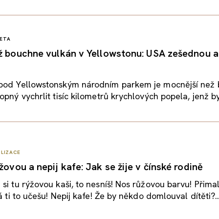
ETA
až bouchne vulkán v Yellowstonu: USA zešednou 
pod Yellowstonským národním parkem je mocnější než
opný vychrlit tisíc kilometrů krychlových popela, jenž by
ILIZACE
žovou a nepij kafe: Jak se žije v čínské rodině
si tu rýžovou kaši, to nesníš! Nos růžovou barvu! Přimal
á ti to učešu! Nepij kafe! Že by někdo domlouval dítěti?..