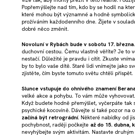
Popřemýšlejte nad tím, kdo by se hodil na kter
které mohou být významné a hodně symbolick
prožíváním každodenního dne. Žijete v souladu
dobré něco změnit.
Novoluní v Rybách bude v sobotu 17. března
duchovní cestou. Čemu vlastně věříte? Je to v
nestačí. Důležité je pravdu i cítit. Zkuste vním
by to bylo vaše dítě. Staré lidi vnímejte jako 
zjistěte, čím byste tomuto světu chtěli přispět.
Slunce vstupuje do ohnivého znamení Berana
velké akce a pohybu. To vám může vyhovovat. N
Když budete hodně přemýšlet, vyčerpáte tak s
psychické kocovině. Dávejte si také pozor na 
začíná být retrográdní
. Některé nabídky od ji
pochybnost, raději počkejte
až do 15. dubna,
nevyhýbejte svým aktivitám. Nastavte druhým j