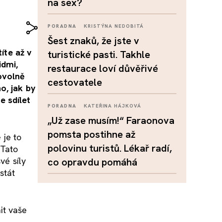
na sex?
PORADNA
KRISTÝNA NEDOBITÁ
Šest znaků, že jste v
íte až v
turistické pasti. Takhle
idmi,
restaurace loví důvěřivé
movolně
cestovatele
o, jak by
e sdílet
PORADNA
KATEŘINA HÁJKOVÁ
„Už zase musím!“ Faraonova
pomsta postihne až
 je to
polovinu turistů. Lékař radí,
 Tato
vé síly
co opravdu pomáhá
stát
it vaše