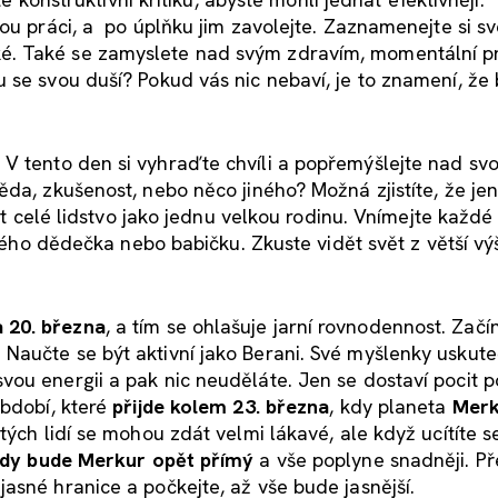
ou práci, a po úplňku jim zavolejte. Zaznamenejte si sv
é. Také se zamyslete nad svým zdravím, momentální pr
 se svou duší? Pokud vás nic nebaví, je to znamení, že 
. V tento den si vyhraďte chvíli a popřemýšlejte nad sv
ěda, zkušenost, nebo něco jiného? Možná zjistíte, že je
at celé lidstvo jako jednu velkou rodinu. Vnímejte každé 
svého dědečka nebo babičku. Zkuste vidět svět z větší vý
 20. března
, a tím se ohlašuje jarní rovnodennost. Zač
aučte se být aktivní jako Berani. Své myšlenky uskute
vou energii a pak nic neuděláte. Jen se dostaví pocit 
období, které
přijde kolem 23. března
, kdy planeta
Merk
stých lidí se mohou zdát velmi lákavé, ale když ucítíte 
 kdy bude Merkur opět přímý
a vše poplyne snadněji. Př
asné hranice a počkejte, až vše bude jasnější.