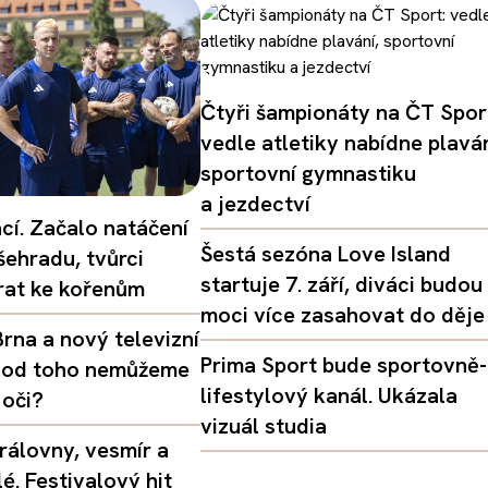
Čtyři šampionáty na ČT Spor
vedle atletiky nabídne plaván
sportovní gymnastiku
a jezdectví
ací. Začalo natáčení
Šestá sezóna Love Island
šehradu, tvůrci
startuje 7. září, diváci budou
vrat ke kořenům
moci více zasahovat do děje
rna a nový televizní
Prima Sport bude sportovně-
oč od toho nemůžeme
lifestylový kanál. Ukázala
 oči?
vizuál studia
rálovny, vesmír a
é. Festivalový hit