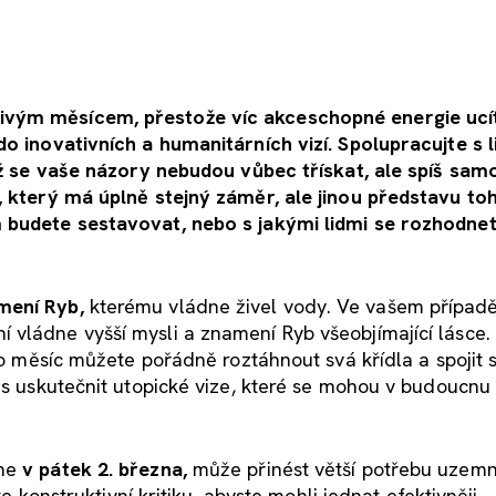
ivým měsícem, přestože víc akceschopné energie ucít
do inovativních a humanitárních vizí. Spolupracujte s l
dyž se vaše názory nebudou vůbec třískat, ale spíš sa
, který má úplně stejný záměr, ale jinou představu toh
 budete sestavovat, nebo s jakými lidmi se rozhodnet
mení Ryb,
kterému vládne živel vody. Ve vašem případě
vládne vyšší mysli a znamení Ryb všeobjímající lásce.
to měsíc můžete pořádně roztáhnout svá křídla a spojit s
as uskutečnit utopické vize, které se mohou v budoucnu 
hne
v pátek 2. března,
může přinést větší potřebu uzemn
te konstruktivní kritiku, abyste mohli jednat efektivněji.