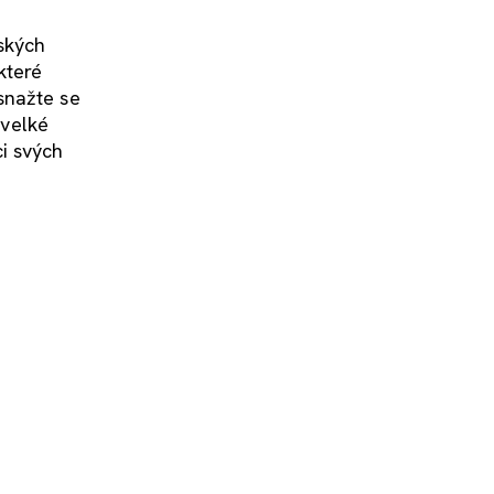
ských
které
snažte se
 velké
i svých