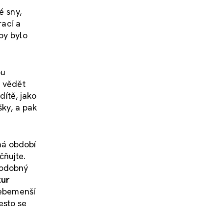
é sny,
ací a
by bylo
ou
n vědět
dítě, jako
šky, a pak
íná období
čňujte.
podobný
ur
sebemenší
esto se