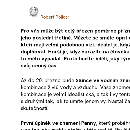
Robert Policar
Pro vás může být celý březen poměrně přízn
jeho poslední třetině. Můžete se směle opřít 
kteří mají velmi podobnou vizi. Ideální je, k
doplňovat. Horší je, když narazíte na člověka
to mělo vypadat. Proto buďte bdělí, jaký tým
svůj cenný čas.
Až do 20. března bude
Slunce ve vodním zna
kombinace živlů vody a vzduchu. Vaše znamení 
kombinace je velmi idealistická, a tak i vy ten
s druhými tak, jak to umíte jenom vy. Nastal č
skutečností.
První úplněk ve znamení Panny
, který probě
vize tak, aby mohly přežít v této realitě. Použij