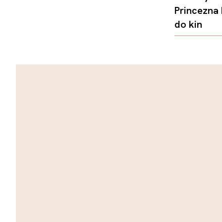
Princezna
do kin