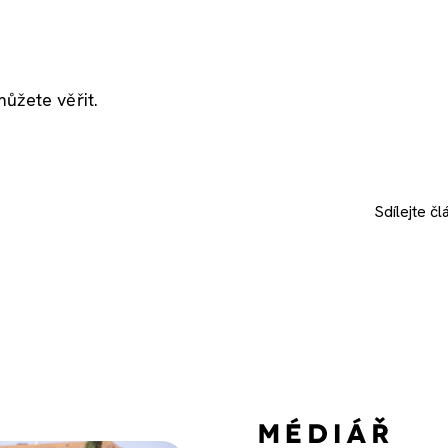
ůžete věřit.
Sdílejte
čl