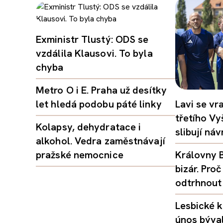
Exministr Tlustý: ODS se
vzdálila Klausovi. To byla
chyba
Metro O i E. Praha už desítky
let hledá podobu páté linky
Lavi se vr
třetího Vy
Kolapsy, dehydratace i
slibují ná
alkohol. Vedra zaměstnávají
pražské nemocnice
Královny B
bizár. Pr
odtrhnout
Lesbické k
únos býval