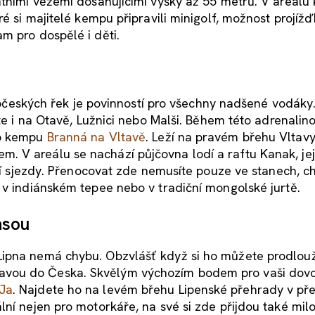
ntními věžemi dosahujícími výšky až 55 metrů. V areálu
ré si majitelé kempu připravili minigolf, možnost projíž
m pro dospělé i děti.
jihočeských řek je povinností pro všechny nadšené vodáky
áte i na Otavě, Lužnici nebo Malši. Během této adrenalin
ho kempu
Branná na Vltavě
. Leží na pravém břehu Vltavy,
 V areálu se nachází půjčovna lodí a raftu Kanak, jej
lší sjezdy. Přenocovat zde nemusíte pouze ve stanech, c
 v indiánském tepee nebo v tradiční mongolské jurtě.
asou
Lipna nemá chybu. Obzvlášť když si ho můžete prodlouž
avou do Česka. Skvělým výchozím bodem pro vaši dov
Ja
. Najdete ho na levém břehu Lipenské přehrady v př
ní nejen pro motorkáře, na své si zde přijdou také milo