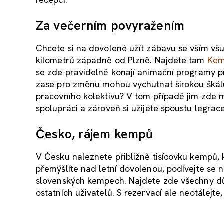
Za večerním povyražením
Chcete si na dovolené užít zábavu se vším vš
kilometrů západně od Plzně. Najdete tam
Kem
se zde pravidelně konají animační programy pr
zase pro změnu mohou vychutnat širokou škálu
pracovního kolektivu? V tom případě jim zde m
spolupráci a zároveň si užijete spoustu legrace
Česko, rájem kempů
V Česku naleznete přibližně tisícovku kempů, k
přemýšlíte nad letní dovolenou, podívejte se
slovenských kempech. Najdete zde všechny dů
ostatních uživatelů. S rezervací ale neotálejt