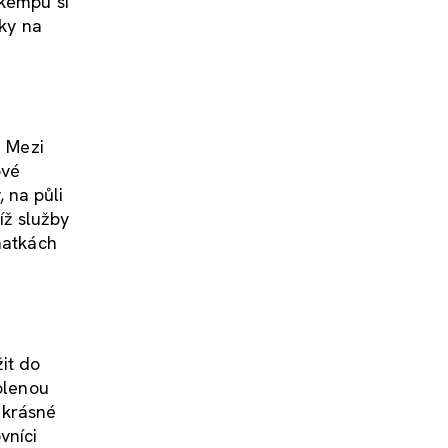
 kempu si
ďky na
. Mezi
ové
 na půli
íž služby
hatkách
it do
olenou
ekrásné
vníci