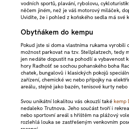
vodních sportů, plavání, rybolovu, cykloturistik
něčem jiném, než je váš motorový miláček, do
Uvidíte, že i pohled z koňského sedla má své 
Obytňákem do kempu
Pokud jste si doma vlastníma rukama vyrobili o
možnost parkovat na tzv. Stellplatzech, tedy 
jen nedáte dopustit na pohodlí a vybavenost k
hory Radhošť se sochou pohanského boha Ra
chatek, bungalovů i klasických pokojů speciáln
zařízení, chemické wc nebo přípojky na elektřin
areálu, stejně jako bazén, tenisové kurty nebo 
Svou unikátní lokalitou vás okouzlí také
kemp 
nedaleko Trutnova. Jeho součást tvoří i rekre
nebo sportovní areál s hřištěm na plážový vole
rozlehlá louka se zastřešeným venkovním pose
recepcí.