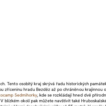
h. Tento osobitý kraj skrývá řadu historických památek
kou zříceninu hradu Bezděz až po chráněnou krajinnou o
tocamp Sedmihorky
, kde se rozkládají hned dvě přírodn
y. V blízkém okolí pak můžete navštívit také Hruboskalsk