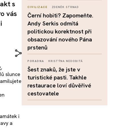
akt s
CIVILIZACE
ZDENĚK STRNAD
ro vás
Černí hobiti? Zapomeňte.
i
Andy Serkis odmítá
politickou korektnost při
obsazování nového Pána
prstenů
PORADNA
KRISTÝNA NEDOBITÁ
,
Šest znaků, že jste v
dů slunce
turistické pasti. Takhle
amilujete
restaurace loví důvěřivé
cestovatele
en
amátek i
ravy a