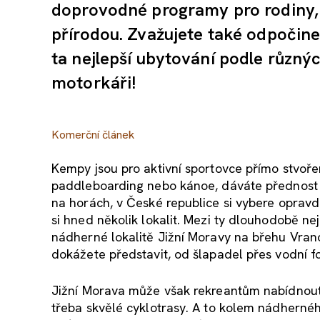
doprovodné programy pro rodiny, n
přírodou. Zvažujete také odpočinek
ta nejlepší ubytování podle různýc
motorkáři!
Komerční článek
Kempy jsou pro aktivní sportovce přímo stvořen
paddleboarding nebo kánoe, dáváte přednost 
na horách, v České republice si vybere oprav
si hned několik lokalit. Mezi ty dlouhodobě ne
nádherné lokalitě Jižní Moravy na břehu Vranov
dokážete představit, od šlapadel přes vodní f
Jižní Morava může však rekreantům nabídnout
třeba skvělé cyklotrasy. A to kolem nádherné