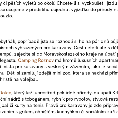
y či pěších výletů po okolí. Chcete-li si vyzkoušet i jízd
poručujeme v předstihu objednat vyjížďku do přírody na
kouzlo.
bytňák, popřípadě jste se rozhodli si ho na pár dnů půj
místech vyhrazených pro karavany. Cestujete-li ale s dě
empů, zajeďte si do Moravskoslezského kraje na úpatí 
degasta.
Camping
Rožnov
má kromě luxusních apartmá
í místa pro karavany s veškerým zázemím, jako je sociá
u. Děti si zamilují zdejší mini zoo, která se nachází pří
hřiště na volejbal.
Dolce
, který leží uprostřed poklidné přírody, na úpatí K
ační nádrž s tobogánem, rybník pro rybolov, stylová res
jbal či kurty na tenis. Právě pro karavany je zde připra
zením s grilem, ohništěm, kuchyňkou či sociálním zaří