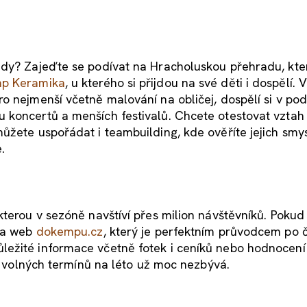
udy? Zajeďte se podívat na Hracholuskou přehradu, kter
p Keramika
, u kterého si přijdou na své děti i dospělí.
o nejmenší včetně malování na obličej, dospělí si v po
 koncertů a menších festivalů. Chcete otestovat vztah
ůžete uspořádat i teambuilding, kde ověříte jejich smys
.
terou v sezóně navštíví přes milion návštěvníků. Pokud 
 na web
dokempu.cz
, který je perfektním průvodcem po 
ležité informace včetně fotek i ceníků nebo hodnocení
e, volných termínů na léto už moc nezbývá.