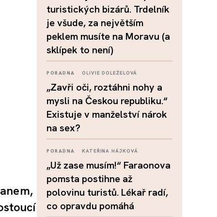
turistických bizárů. Trdelník
je všude, za největším
peklem musíte na Moravu (a
sklípek to není)
PORADNA
OLIVIE DOLEŽELOVÁ
„Zavři oči, roztáhni nohy a
mysli na Českou republiku.“
Existuje v manželství nárok
na sex?
PORADNA
KATEŘINA HÁJKOVÁ
„Už zase musím!“ Faraonova
pomsta postihne až
tanem,
polovinu turistů. Lékař radí,
ostoucí
co opravdu pomáhá