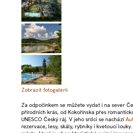
Zobrazit fotogalerii
Za odpočinkem se můžete vydat i na sever Čec
přírodních krás, od Kokořínska přes romantic
UNESCO Český ráj. V jeho srdci se nachází
Au
rezervace, lesy, skály, rybníky i kvetoucí louk