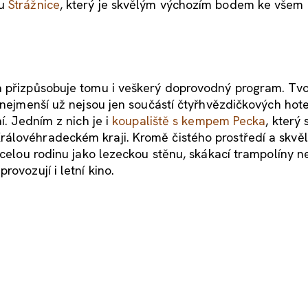
ku
Strážnice
, který je skvělým výchozím bodem ke všem
a přizpůsobuje tomu i veškerý doprovodný program. Tvo
 nejmenší už nejsou jen součástí čtyřhvězdičkových hotel
í. Jedním z nich je i
koupaliště s kempem Pecka
, který 
álovéhradeckém kraji. Kromě čistého prostředí a skvě
 celou rodinu jako lezeckou stěnu, skákací trampolíny n
ovozují i letní kino.