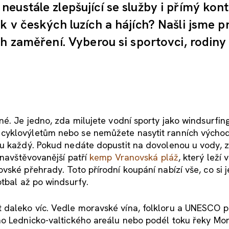
eustále zlepšující se služby i přímý kont
 v českých luzích a hájích? Našli jsme p
h zaměření. Vyberou si sportovci, rodiny 
é. Je jedno, zda milujete vodní sporty jako windsurfing
cyklovýletům nebo se nemůžete nasytit ranních výcho
du každý. Pokud nedáte dopustit na dovolenou u vody, z
jnavštěvovanější patří
kemp Vranovská pláž
, který leží v
ské přehrady. Toto přírodní koupání nabízí vše, co si j
otbal až po windsurfy.
 daleko víc. Vedle moravské vína, folkloru a UNESCO p
ho Lednicko-valtického areálu nebo podél toku řeky Mo