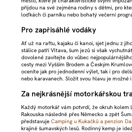
město, které je charakteristické svými impoza
přijdou na své zejména rodiny s dětmi, pro kte
loďkách či parníku nebo bohatý večerní progra
Pro zapřisáhlé vodáky
Ať už na raftu, kajaku či kanoi, sjet jednu z 
stálice patří Vltava, šum jezů si však vychutn
dovolené zavítejte do vůbec nejpopulárnější
cesty mezi Vyšším Brodem a Českým Krumlovem.
oceníte jak pro jednodenní výlet, tak i pro de
nebo karavanech. Složit svou hlavu je možné i
Za nejkrásnější motorkářskou tr
Každý motorkář vám potvrdí, že okruh kolem 
Rakouska následně přes Německo a zpět Šum
představuje
Camping u Kukačků a penzion Da
krajině šumavských lesů. Rodinný kemp je ideál