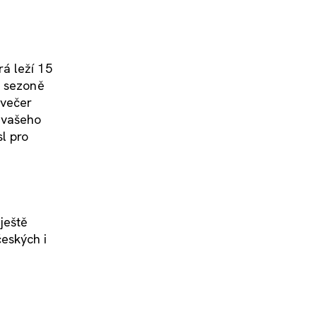
á leží 15
 V sezoně
dvečer
 vašeho
l pro
ještě
českých i