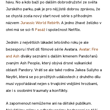
hávu. No a kdo baží po dalším dobrodružství ze světa
Jurského parku, pak je pro něj jistě dobrou zprávou, že
se chystá zcela nový start nové série s příhodným
názvem
Jurassic World Rebirth
. A jedno žhavé želízko v
ohni má se sci-fi
Pasáž
i společnost Netflix.
Jedním z největších lákadel letošního roku je ale
bezesporu i třetí díl filmové série Avatara.
Avatar: Fire
and Ash
diváky seznámí s dalším kmenem Pandořanů
zvaným Ash People, který obývá drsné vulkanické
oblasti Pandory. Vrátí se ale také rodina Jakea Sullyho a
Neytiri, která se po prožitých událostech z druhého dílu
musí vypořádávat nejen s trvajícími vnějšími hrozbami,
ale i s osobními traumaty a konflikty.
A zapomenout nemůžeme ani na dětské publikum.