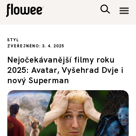
CIVILIZACE
STYL
ZVEŘEJNĚNO: 3. 4. 2025
ZDRAVÍ
Nejočekávanější filmy roku
2025: Avatar, Vyšehrad Dvje i
PSYCHOLOGIE
nový Superman
RODINA A DĚTI
SEX A VZTAHY
PORADNA