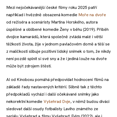
Mezi nejočekávanější české filmy roku 2025 patří
například i hvězdně obsazená komedie
Moře na dvoře
od režiséra a scenáristy Martina Horského, autora
úspěšné a oblíbené komedie Ženy v běhu (2019). Příběh
dvojice kamarádů, která společně zvládá malé i větší
těžkosti života, žije v jednom pavlačovém domě a těší se
z maličkostí slibuje pozitivní lidský snímek o tom, že nikdy
není pozdě splnit si své sny a že i jediná louže na dvoře
může být zdrojem štěstí.
AI od Kinoboxu pomáhá předpovídat hodnocení filmů na
základě řady nastavených kritérií. Slibně tak z těchto
předpokladů vychází i další očekávané snímky jako
nekorektní komedie
Vyšehrad Dvje
, v němž budou diváci
sledovat další osudy fotbalisty Laviho známého ze
seriálu Vyšehrad a filmu Vyšehrad: Fylm (2022), ale i