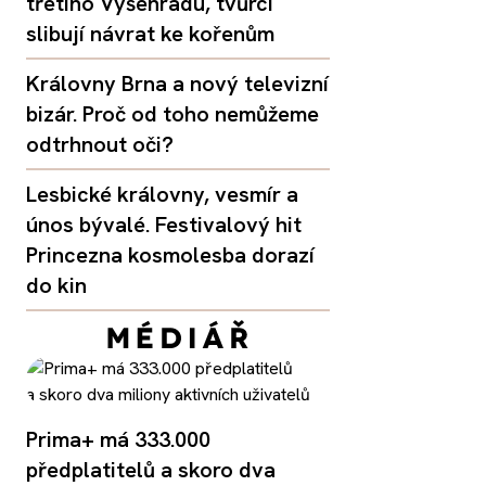
třetího Vyšehradu, tvůrci
slibují návrat ke kořenům
Královny Brna a nový televizní
bizár. Proč od toho nemůžeme
odtrhnout oči?
Lesbické královny, vesmír a
únos bývalé. Festivalový hit
Princezna kosmolesba dorazí
do kin
Prima+ má 333.000
předplatitelů a skoro dva