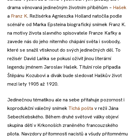
drama věnovaná jedinečným životním příběhům –
Hašek
a
Franz K
. Režisérka Agnieszka Holland natočila podle
scénáře od Marka Epsteina biografický snímek Franz K.
na motivy života slavného spisovatele Franze Kafky a
zavede nás do jeho niterního chápání světa i svobody,
které se snažil vtisknout do svých jedinečných děl. To
režisér David Laňka se pokusí oživit jinou literární
legendu jménem Jaroslav Hašek. Titulní role připadla
Štěpánu Kozubovi a divák bude sledovat Haškův život
mezi lety 1905 až 1920.
Jedinečnou tématikou ale na sebe přitahuje pozornost i
koprodukční válečný snímek
Tichá pošta
v režii Jána
Sebechlebského. Během druhé světové války objeví
skupina dětí v Krkonoších zraněného francouzského
pilota. Navzdory přítomnosti nacistů a všudy přítomnému