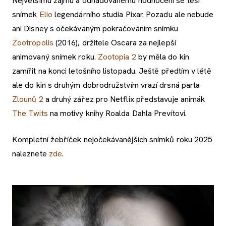
Největšímu zájmu a odhadovanému hodnocení se těší
snímek
Elio
legendárního studia Pixar. Pozadu ale nebude
ani Disney s očekávaným pokračováním snímku
Zootropolis
(2016), držitele Oscara za nejlepší
animovaný snímek roku.
Zootopia 2
by měla do kin
zamířit na konci letošního listopadu. Ještě předtím v létě
ale do kin s druhým dobrodružstvím vrazí drsná parta
Zlounů 2
a druhý zářez pro Netflix představuje animák
The Twits
na motivy knihy Roalda Dahla Prevítovi.
Kompletní žebříček nejočekávanějších snímků roku 2025
naleznete
zde
.