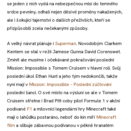
se jeden z nich vydá na nebezpečnou misi do temného
srdce pevniny, odhalí nejen děsivé proměny nakažených,
ale i šokující tajemství o dalších přeživších, kteří se
přizpůsobili zcela nečekanými způsoby.
A velký návrat plánuje i
Superman
. Novodobým Clarkem
Kentem se stal v režii Jamese Gunna David Corenswet.
Zmínit ale musíme i očekávané pokračování poslední
Mission: Impossible s Tomem Cruisem v hlavní roli. Svůj
poslední úkol Ethan Hunt a jeho tým nedokončili, takže
nyní mají v
Mission: Impossible - Poslední zúčtování
poslední šanci. O své místo na výsluní se ale v Tomem
Cruisem střetne i Brad Pitt coby pilot Formule 1 v akční
podívané
F1
a milovníci legendární hry Minecraft také
mají o lahůdku postaráno, neboť do kin míří
Minecraft
film
a slibuje zábavnou podívanou v pěkně hranatém