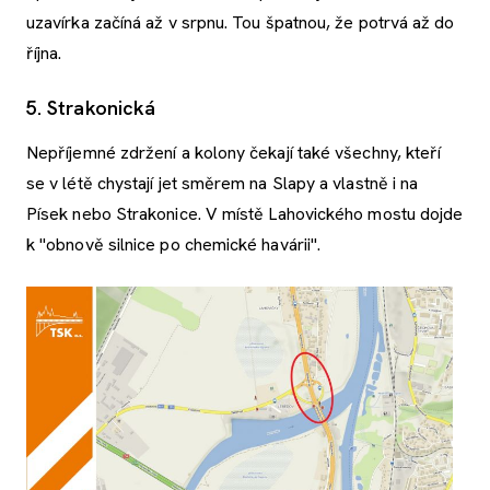
uzavírka začíná až v srpnu. Tou špatnou, že potrvá až do
října.
5. Strakonická
Nepříjemné zdržení a kolony čekají také všechny, kteří
se v létě chystají jet směrem na Slapy a vlastně i na
Písek nebo Strakonice. V místě Lahovického mostu dojde
k "obnově silnice po chemické havárii".