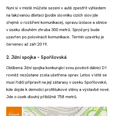
Nyní si v místě můžete sezení v autě zpestřit výhledem
na takzvanou diletaci (podle slovníku cizích slov jde
zřejmě o rozšíření komunikace), opravu izolace a silnice
v úseku dlouhém zhruba 300 metrů. Sjezd prý bude
uzavřen po polovinách komunikace. Termín uzavírky je
červenec až září 2019.
2. Jižní spojka – Spořilovská
Oblíbená Jižní spojka konkurující svou pověstí dálnici D1
rovněž nezůstane zcela ušetřena oprav. Letos v létě se
musí řidiči připravit na její zátarasy v úseku Spořilovské,
kde dojde k demolici protihlukové stěny a výstavbě nové.
Jde o úsek dlouhý přibližně 758 metrů.