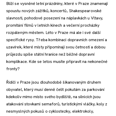
Blíží se vysněné letní prázdniny, které v Praze znamenají
spoustu nových zážitků, koncertů, Shakespearovské
slavnosti, pohodové posezení na náplavkách u Vltavy,
promítání filmů v letních kinech a večerní procházky
rozpáleným městem. Léto v Praze má ale i své další
specifické rysy. Třeba kombinaci dopravních omezení a
uzavírek, které místy připomínají svou četností a dobou
průjezdu spíše státní hranice než běžné dopravní
komplikace. Kde se letos musíte připravit na nekonečné
fronty?
Řidiči v Praze jsou dlouhodobě šikanovaným druhem
obyvatel, který musí denně čelit pokutám za parkování
kdekoliv mimo místo svého bydliště, na silnicích jsou
atakováni stovkami semaforů, turistickými vláčky, koly z
nesmyslných pokusů o cyklostezky, elektrokoly,