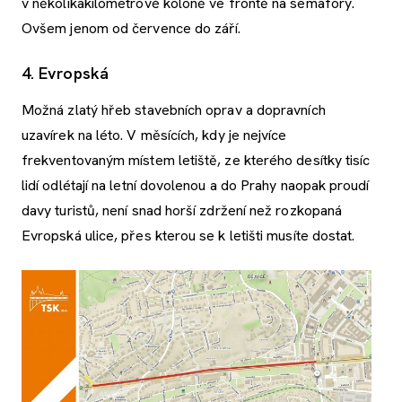
v několikakilometrové koloně ve frontě na semafory.
Ovšem jenom od července do září.
4. Evropská
Možná zlatý hřeb stavebních oprav a dopravních
uzavírek na léto. V měsících, kdy je nejvíce
frekventovaným místem letiště, ze kterého desítky tisíc
lidí odlétají na letní dovolenou a do Prahy naopak proudí
davy turistů, není snad horší zdržení než rozkopaná
Evropská ulice, přes kterou se k letišti musíte dostat.