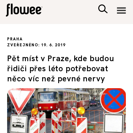
CIVILIZACE
PRAHA
ZVEŘEJNĚNO: 19. 6. 2019
ZDRAVÍ
Pět míst v Praze, kde budou
řidiči přes léto potřebovat
PSYCHOLOGIE
něco víc než pevné nervy
RODINA A DĚTI
SEX A VZTAHY
PORADNA