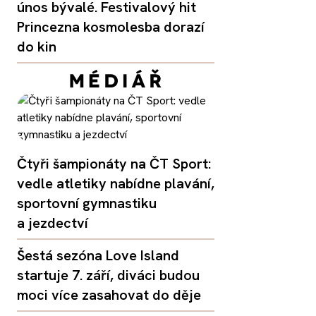
únos bývalé. Festivalový hit
Princezna kosmolesba dorazí
do kin
Čtyři šampionáty na ČT Sport:
vedle atletiky nabídne plavání,
sportovní gymnastiku
a jezdectví
Šestá sezóna Love Island
startuje 7. září, diváci budou
moci více zasahovat do děje