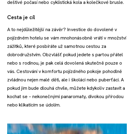
deštivé počasí nebo cyklistická kola a kolečkové brusle.
Cesta je cíl
A to nejdůležitější na závěr? Investice do dovolené v
pojízdném hotelu se vám mnohonásobně vrátí v množství
zážitků, které posbíráte už samotnou cestou za
dobrodružstvím. Obzvlášť pokud jedete s partou přátel
nebo s rodinou, je pak celá dovolená skutečně pouze o
vás. Cestování v komfortu pojízdného pokoje pohodlně
zvládnou nejen malé děti, ale i školáci nebo puberťáci. A
pokud jim bude dlouhá chvíle, můžete kdykoliv zastavit a
kochat se – nekonečnými panaromaty, divokou přírodou
nebo klikatícím se údolím.