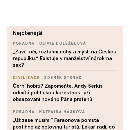
nejčtenější
PORADNA
OLIVIE DOLEŽELOVÁ
„Zavři oči, roztáhni nohy a mysli na Českou
republiku.“ Existuje v manželství nárok na
sex?
CIVILIZACE
ZDENĚK STRNAD
Černí hobiti? Zapomeňte. Andy Serkis
odmítá politickou korektnost při
obsazování nového Pána prstenů
PORADNA
KATEŘINA HÁJKOVÁ
„Už zase musím!“ Faraonova pomsta
postihne až polovinu turistů. Lékař radí, co