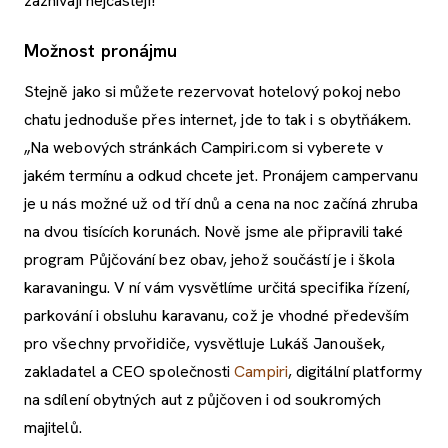
zaznívají nejčastěji!
Možnost pronájmu
Stejně jako si můžete rezervovat hotelový pokoj nebo
chatu jednoduše přes internet, jde to tak i s obytňákem.
„Na webových stránkách Campiri.com si vyberete v
jakém termínu a odkud chcete jet. Pronájem campervanu
je u nás možné už od tří dnů a cena na noc začíná zhruba
na dvou tisících korunách. Nově jsme ale připravili také
program Půjčování bez obav, jehož součástí je i škola
karavaningu. V ní vám vysvětlíme určitá specifika řízení,
parkování i obsluhu karavanu, což je vhodné především
pro všechny prvořidiče, vysvětluje Lukáš Janoušek,
zakladatel a CEO společnosti
Campiri
, digitální platformy
na sdílení obytných aut z půjčoven i od soukromých
majitelů.