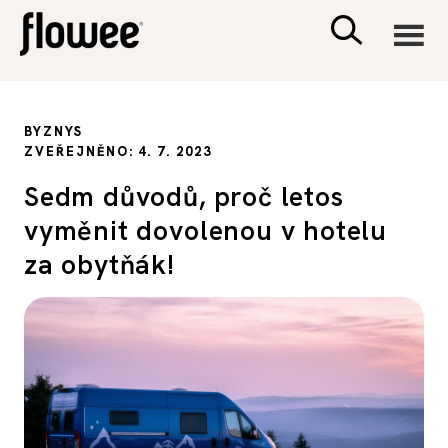
CIVILIZACE
BYZNYS
ZVEŘEJNĚNO: 4. 7. 2023
ZDRAVÍ
Sedm důvodů, proč letos
vyměnit dovolenou v hotelu
PSYCHOLOGIE
za obytňák!
RODINA A DĚTI
SEX A VZTAHY
PORADNA