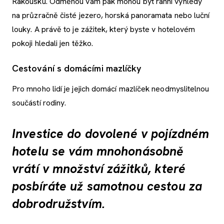
Rakousku. Odměnou vám pak mohou být ranní výhledy
na průzračně čisté jezero, horská panoramata nebo luční
louky. A právě to je zážitek, který byste v hotelovém
pokoji hledali jen těžko.
Cestování s domácími mazlíčky
Pro mnoho lidí je jejich domácí mazlíček neodmyslitelnou
součástí rodiny.
Investice do dovolené v pojízdném
hotelu se vám mnohonásobně
vrátí v množství zážitků, které
posbíráte už samotnou cestou za
dobrodružstvím.