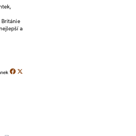
ntek,
 Británie
nejlepší a
ánek