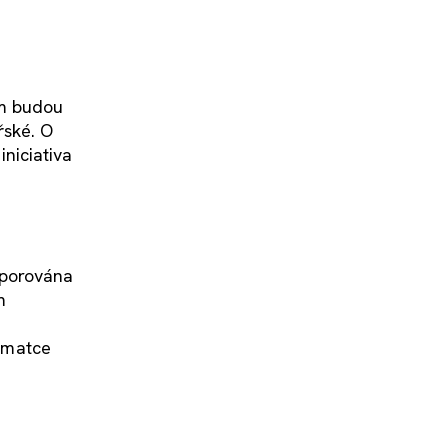
am budou
řské. O
niciativa
dporována
m
 matce