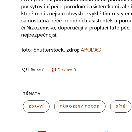
poskytování péče porodními asistentkami, ale 
které u nás nejsou obvykle zvyklé tímto style
samostatná péče porodních asistentek u porodu
či Nizozemsko, doporučují a proplácí tuto péč
nejbezpečnější.
foto: Shutterstock, zdroj:
APODAC
Diskuze
0
TÉMATA:
ZDRAVÍ
PŘIROZENÝ POROD
DÍTĚ