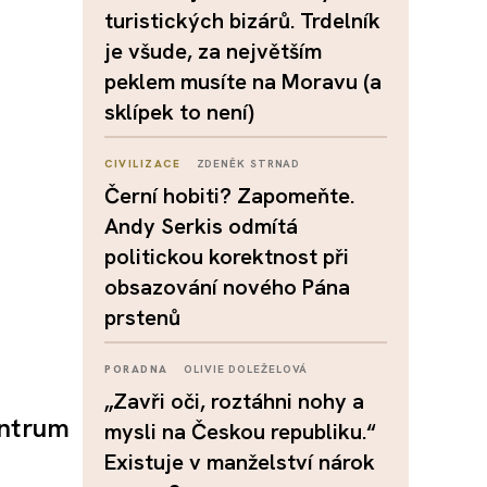
turistických bizárů. Trdelník
je všude, za největším
peklem musíte na Moravu (a
sklípek to není)
CIVILIZACE
ZDENĚK STRNAD
Černí hobiti? Zapomeňte.
Andy Serkis odmítá
politickou korektnost při
obsazování nového Pána
prstenů
PORADNA
OLIVIE DOLEŽELOVÁ
„Zavři oči, roztáhni nohy a
entrum
mysli na Českou republiku.“
Existuje v manželství nárok