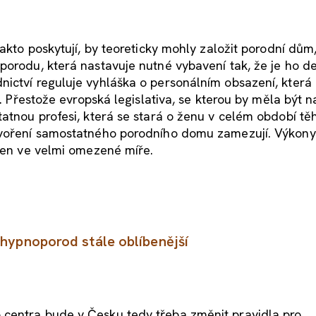
akto poskytují, by teoreticky mohly založit porodní dům,
porodu, která nastavuje nutné vybavení tak, že je ho d
ictví reguluje vyhláška o personálním obsazení, která
i. Přestože evropská legislativa, se kterou by měla být n
atnou profesi, která se stará o ženu v celém období tě
ytvoření samostatného porodního domu zamezují. Výkony
 jen ve velmi omezené míře.
e hypnoporod stále oblíbenější
 centra bude v Česku tedy třeba změnit pravidla pro