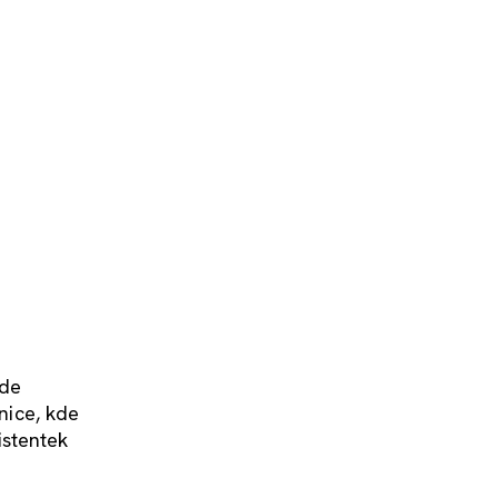
ude
nice, kde
istentek