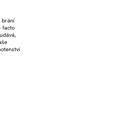
 brání
e facto
 udává,
aše
hotenství