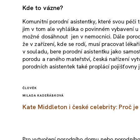
Kde to vázne?
Komunitní porodní asistentky, které svou péči t
jim v tom ale vyhláška o povinném vybavení u 
možné dosáhnout jen v nemocnici. Dále porodn
že v zařízení, kde se rodí, musí pracovat lékař
v souladu, bere porodní asistentku jako samost
porodu a raného mateřství, česká nařízení v
porodních asistentek také proplácí pojišťovny
ČLOVĚK
MILADA KADEŘÁBKOVÁ
Kate Middleton i české celebrity: Proč j
Pro vytvoření porodního domu nebo porodního