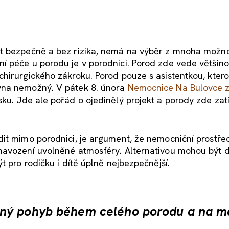
t bezpečně a bez rizika, nemá na výběr z mnoha možno
 péče u porodu je v porodnici. Porod zde vede většino
hirurgického zákroku. Porod pouze s asistentkou, ktero
vna nemožný. V pátek 8. února
Nemocnice Na Bulovce z
ku. Jde ale pořád o ojedinělý projekt a porody zde za
it mimo porodnici, je argument, že nemocniční prostřed
 navození uvolněné atmosféry. Alternativou mohou být 
t pro rodičku i dítě úplně nejbezpečnější.
lný pohyb během celého porodu a na m