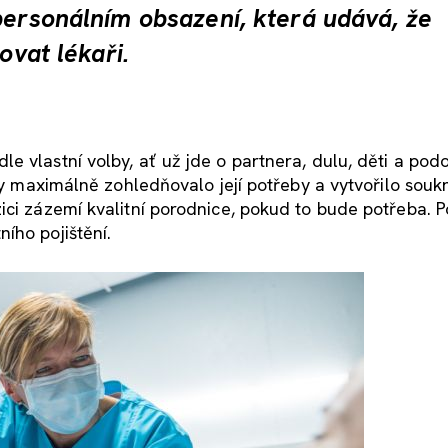
personálním obsazení, která udává, že
ovat lékaři.
e vlastní volby, ať už jde o partnera, dulu, děti a pod
 by maximálně zohledňovalo její potřeby a vytvořilo souk
ici zázemí kvalitní porodnice, pokud to bude potřeba. 
ího pojištění.