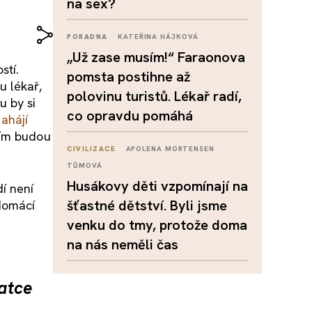
na sex?
PORADNA
KATEŘINA HÁJKOVÁ
„Už zase musím!“ Faraonova
stí.
pomsta postihne až
u lékař,
polovinu turistů. Lékař radí,
u by si
co opravdu pomáhá
ahájí
tím budou
CIVILIZACE
APOLENA MORTENSEN
TŮMOVÁ
Husákovy děti vzpomínají na
í není
šťastné dětství. Byli jsme
domácí
venku do tmy, protože doma
na nás neměli čas
atce