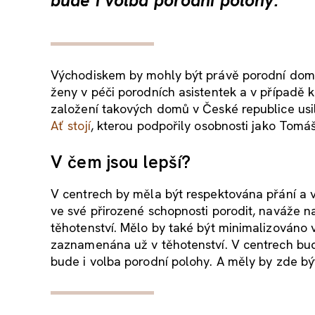
bude i volba porodní polohy.
Východiskem by mohly být právě porodní domy 
ženy v péči porodních asistentek a v případě
založení takových domů v České republice usi
Ať stojí
, kterou podpořily osobnosti jako Tomá
V čem jsou lepší?
V centrech by měla být respektována přání a
ve své přirozené schopnosti porodit, naváže n
těhotenství. Mělo by také být minimalizováno
zaznamenána už v těhotenství. V centrech b
bude i volba porodní polohy. A měly by zde bý