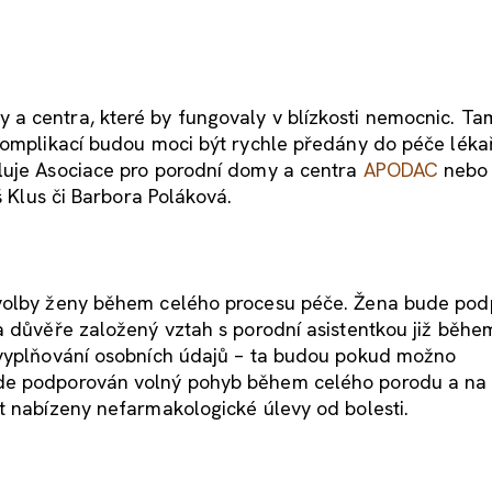
a centra, které by fungovaly v blízkosti nemocnic. T
 komplikací budou moci být rychle předány do péče léka
luje Asociace pro porodní domy a centra
APODAC
nebo i
š Klus či Barbora Poláková.
 volby ženy během celého procesu péče. Žena bude po
a důvěře založený vztah s porodní asistentkou již běhe
 vyplňování osobních údajů – ta budou pokud možno
ude podporován volný pohyb během celého porodu a na
t nabízeny nefarmakologické úlevy od bolesti.