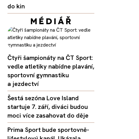
do kin
Čtyři šampionáty na ČT Sport:
vedle atletiky nabídne plavání,
sportovní gymnastiku
a jezdectví
Šestá sezóna Love Island
startuje 7. září, diváci budou
moci více zasahovat do děje
Prima Sport bude sportovně-
lifestylový kanál. Ukázala