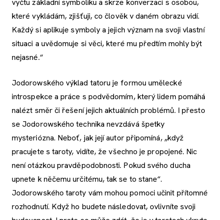
vyčtu základní symboliku a skrze konverzaci s osobou,
které vykládám, zjišťuji, co člověk v daném obrazu vidí.
Každý si aplikuje symboly a jejich význam na svoji vlastní
situaci a uvědomuje si věci, které mu předtím mohly být
nejasné.“
Jodorowského výklad tatoru je formou umělecké
introspekce a práce s podvědomím, který lidem pomáhá
nalézt směr či řešení jejich aktuálních problémů. I přesto
se Jodorowského technika nevzdává špetky
mysteriózna. Neboť, jak její autor připomíná, „když
pracujete s taroty, vidíte, že všechno je propojené. Nic
není otázkou pravděpodobnosti. Pokud svého ducha
upnete k něčemu určitému, tak se to stane“.
Jodorowského taroty vám mohou pomoci učinit přítomné
rozhodnutí. Když ho budete následovat, ovlivníte svoji