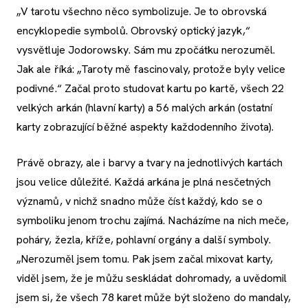
„V tarotu všechno něco symbolizuje. Je to obrovská
encyklopedie symbolů. Obrovský optický jazyk,“
vysvětluje Jodorowsky. Sám mu zpočátku nerozuměl.
Jak ale říká: „Taroty mě fascinovaly, protože byly velice
podivné.“ Začal proto studovat kartu po kartě, všech 22
velkých arkán (hlavní karty) a 56 malých arkán (ostatní
karty zobrazující běžné aspekty každodenního života).
Právě obrazy, ale i barvy a tvary na jednotlivých kartách
jsou velice důležité. Každá arkána je plná nesčetných
významů, v nichž snadno může číst každý, kdo se o
symboliku jenom trochu zajímá. Nacházíme na nich meče,
poháry, žezla, kříže, pohlavní orgány a další symboly.
„Nerozuměl jsem tomu. Pak jsem začal mixovat karty,
viděl jsem, že je můžu seskládat dohromady, a uvědomil
jsem si, že všech 78 karet může být složeno do mandaly,