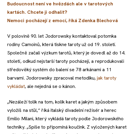
Budoucnost není ve hvězdách ale v tarotových
kartách. Chcete ji odhalit?
Nemoci pocházejí z emocí, říká Zdenka Blechová
V polovině 90. let Jodorowsky kontaktoval potomka
rodiny Camoinů, která tiskne taroty už od 19. století.
Společně začali výzkum tarotů, který je dovedl až do 14.
století, odkud nejstarší taroty pocházejí, a reprodukovali
středověký systém do balení se 78 arkánami a 11
barvami. Jodorowsky zpracoval metodiku,
jak taroty
vykládat
, ale nejedná se o kánon.
„Nezáleží tolik na tom, kolik karet a jakým způsobem
vyložíš na stůl,“ říká italský divadelní režisér a herec
Emilio Milani, který vykládá taroty podle Jodorowského
techniky. „Spíše to připomíná koučink. Z vyložených karet