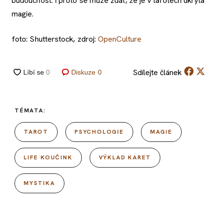
budoucnost. I proto se může zdát, že je v tarotech ukryta
magie.
foto: Shutterstock, zdroj:
OpenCulture
Sdílejte
článek
Diskuze
0
TÉMATA:
TAROT
PSYCHOLOGIE
MAGIE
LIFE KOUČINK
VÝKLAD KARET
MYSTIKA