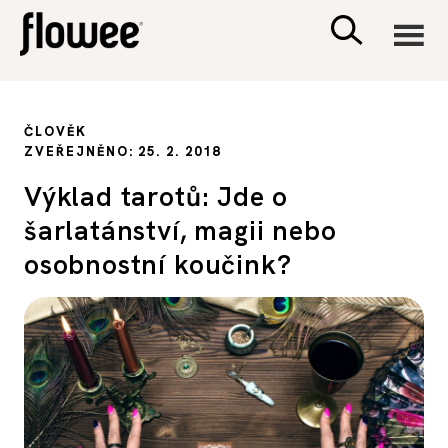
CIVILIZACE
ČLOVĚK
ZVEŘEJNĚNO: 25. 2. 2018
ZDRAVÍ
Výklad tarotů: Jde o
šarlatánství, magii nebo
PSYCHOLOGIE
osobnostní koučink?
RODINA A DĚTI
SEX A VZTAHY
PORADNA