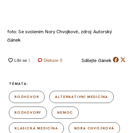
foto: Se svolením Nory Chvojkové, zdroj: Autorský
článek
Sdílejte
článek
Diskuze
0
TÉMATA:
ROZHOVOR
ALTERNATIVNÍ MEDICÍNA
ROZHOVORY
NEMOC
KLASICKÁ MEDICÍNA
NORA CHVOJKOVÁ