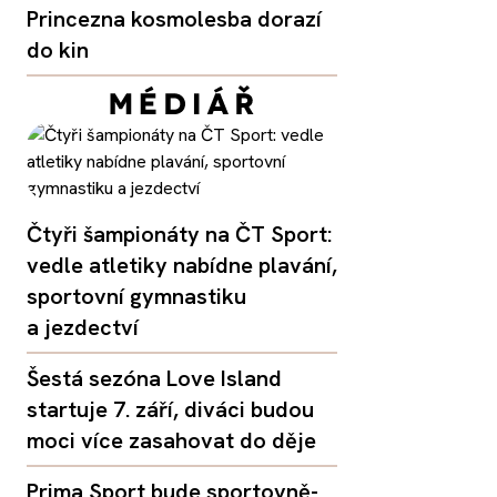
Princezna kosmolesba dorazí
do kin
Čtyři šampionáty na ČT Sport:
vedle atletiky nabídne plavání,
sportovní gymnastiku
a jezdectví
Šestá sezóna Love Island
startuje 7. září, diváci budou
moci více zasahovat do děje
Prima Sport bude sportovně-