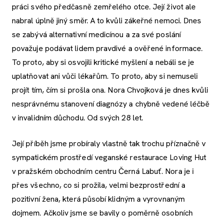
práci svého předčasně zemřelého otce. Její život ale
nabral úplně jiný směr. A to kvůli zákeřné nemoci. Dnes
se zabývá alternativní medicínou a za své poslání
považuje podávat lidem pravdivé a ověřené informace.
To proto, aby si osvojili kritické myšlení a nebáli se je
uplatňovat ani vůči lékařům. To proto, aby si nemuseli
projít tím, čím si prošla ona. Nora Chvojková je dnes kvůli
nesprávnému stanovení diagnózy a chybně vedené léčbě
v invalidním důchodu. Od svých 28 let.
Její příběh jsme probíraly vlastně tak trochu příznačně v
sympatickém prostředí veganské restaurace Loving Hut
v pražském obchodním centru Černá Labuť. Nora je i
přes všechno, co si prožila, velmi bezprostřední a
pozitivní žena, která působí klidným a vyrovnaným
dojmem. Ačkoliv jsme se bavily o poměrně osobních