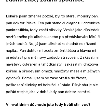
Lékaře jsem změnila pozdě, byl to starší, moudrý pán,
pan doktor Pliska. Ten pak stanovil diagnózu: chronická
pankreatitida, tedy zánět slinivky. Vzniká jako důsledek
nezřízeného pití alkoholu nebo po předávkování léků či
jiných toxinů. No, já jsem alkohol rozhodně nezřízeně
nepila... Pan doktor mi zcela změnil léčbu a hlavně mi
představil pro mě nový způsob stravování. Zakázal mi
návštěvy cukráren a lahůdkářství, zakázal mi dráždivá
koření, a především omezil množství masa a mléčných
výrobků. Pomalu jsem se zase vrátila do života,
poškození slinivky mi bohužel zůstalo. Díkybohu je ale
pořád stejné jako v době, kdy pan doktor zemřel.
V invalidním důchodu jste tedy kvůli slinivce?