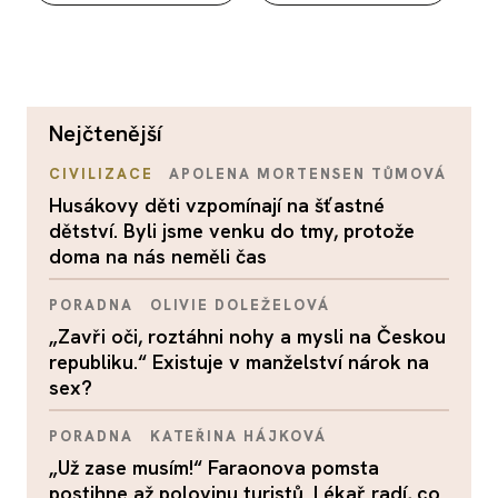
nejčtenější
CIVILIZACE
APOLENA MORTENSEN TŮMOVÁ
Husákovy děti vzpomínají na šťastné
dětství. Byli jsme venku do tmy, protože
doma na nás neměli čas
PORADNA
OLIVIE DOLEŽELOVÁ
„Zavři oči, roztáhni nohy a mysli na Českou
republiku.“ Existuje v manželství nárok na
sex?
PORADNA
KATEŘINA HÁJKOVÁ
„Už zase musím!“ Faraonova pomsta
postihne až polovinu turistů. Lékař radí, co