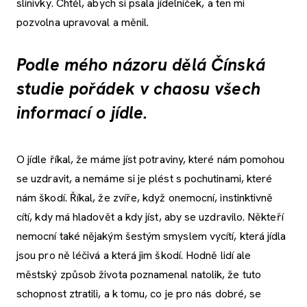
slinivky. Chtěl, abych si psala jídelníček, a ten mi
pozvolna upravoval a měnil.
Podle mého názoru dělá Čínská
studie pořádek v chaosu všech
informací o jídle.
O jídle říkal, že máme jíst potraviny, které nám pomohou
se uzdravit, a nemáme si je plést s pochutinami, které
nám škodí. Říkal, že zvíře, když onemocní, instinktivně
cítí, kdy má hladovět a kdy jíst, aby se uzdravilo. Někteří
nemocní také nějakým šestým smyslem vycítí, která jídla
jsou pro ně léčivá a která jim škodí. Hodně lidí ale
městský způsob života poznamenal natolik, že tuto
schopnost ztratili, a k tomu, co je pro nás dobré, se