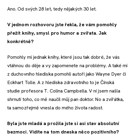
Ano. Od svých 28 let, tedy nějakých 30 let.
V jednom rozhovoru jste řekla, že vám pomohly
přežít knihy, smysl pro humor a zvířata. Jak
konkrétně?
Pomohly mi jednak knihy, které jsou tak dobré, že vás
vtáhnou do děje a vy zapomenete na problémy. A také mi
z duchovního hlediska pomohli autoři jako Wayne Dyer či
Eckhart Tolle. A z hlediska zdravotního to je Čínská
studie profesora T. Colina Campbella. V ní jsem našla
shrnutí toho, co mě naučil můj pan doktor. No a zvířátka,
ta samozřejmě vnesla do mého života radost.
Byla jste mladá a prožila jste si asi stav absolutní
bezmoci. Vidíte na tom dneska něco pozitivního?