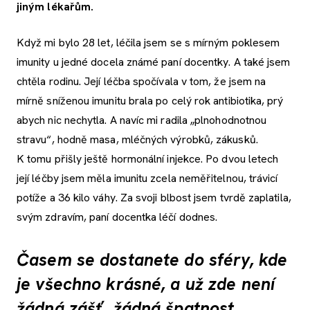
jiným lékařům.
Když mi bylo 28 let, léčila jsem se s mírným poklesem
imunity u jedné docela známé paní docentky. A také jsem
chtěla rodinu. Její léčba spočívala v tom, že jsem na
mírně sníženou imunitu brala po celý rok antibiotika, prý
abych nic nechytla. A navíc mi radila „plnohodnotnou
stravu“, hodně masa, mléčných výrobků, zákusků.
K tomu přišly ještě hormonální injekce. Po dvou letech
její léčby jsem měla imunitu zcela neměřitelnou, trávicí
potíže a 36 kilo váhy. Za svoji blbost jsem tvrdě zaplatila,
svým zdravím, paní docentka léčí dodnes.
Časem se dostanete do sféry, kde
je všechno krásné, a už zde není
žádná zášť, žádná špatnost.