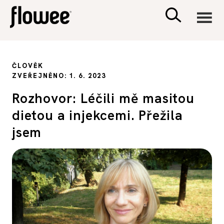
CIVILIZACE
ČLOVĚK
ZVEŘEJNĚNO: 1. 6. 2023
ZDRAVÍ
Rozhovor: Léčili mě masitou
dietou a injekcemi. Přežila
PSYCHOLOGIE
jsem
RODINA A DĚTI
SEX A VZTAHY
PORADNA