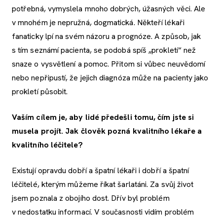
potřebná, vymyslela mnoho dobrých, úžasných věci. Ale
v mnohém je nepružná, dogmatická. Někteří lékaři
fanaticky lpí na svém názoru a prognóze. A způsob, jak
s tím seznámí pacienta, se podobá spíš „prokletí“ než
snaze o vysvětlení a pomoc. Přitom si vůbec neuvědomí
nebo nepřipustí, že jejich diagnóza může na pacienty jako
prokletí působit.
Vaším cílem je, aby lidé předešli tomu, čím jste si
musela projít. Jak člověk pozná kvalitního lékaře a
kvalitního léčitele?
Existují opravdu dobří a špatní lékaři i dobří a špatní
léčitelé, kterým můžeme říkat šarlatáni. Za svůj život
jsem poznala z obojího dost. Dřív byl problém
v nedostatku informací. V současnosti vidím problém