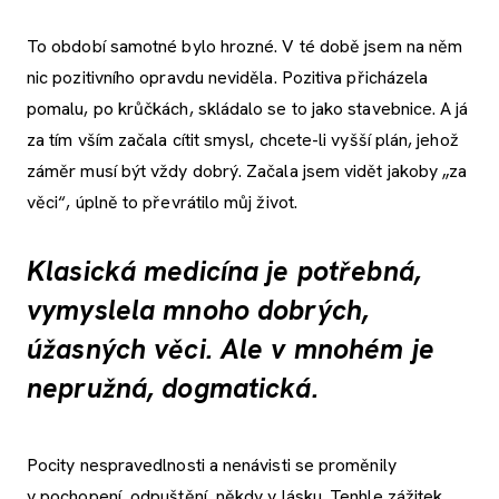
To období samotné bylo hrozné. V té době jsem na něm
nic pozitivního opravdu neviděla. Pozitiva přicházela
pomalu, po krůčkách, skládalo se to jako stavebnice. A já
za tím vším začala cítit smysl, chcete-li vyšší plán, jehož
záměr musí být vždy dobrý. Začala jsem vidět jakoby „za
věci“, úplně to převrátilo můj život.
Klasická medicína je potřebná,
vymyslela mnoho dobrých,
úžasných věci. Ale v mnohém je
nepružná, dogmatická.
Pocity nespravedlnosti a nenávisti se proměnily
v pochopení, odpuštění, někdy v lásku. Tenhle zážitek