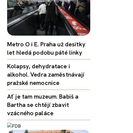
Metro O i E. Praha už desítky
let hledá podobu páté linky
Kolapsy, dehydratace i
alkohol. Vedra zaměstnávají
pražské nemocnice
Ať je tam muzeum. Babiš a
Bartha se chtějí zbavit
vzácného paláce