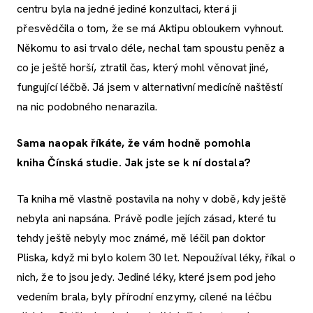
centru byla na jedné jediné konzultaci, která ji
přesvědčila o tom, že se má Aktipu obloukem vyhnout.
Někomu to asi trvalo déle, nechal tam spoustu peněz a
co je ještě horší, ztratil čas, který mohl věnovat jiné,
fungující léčbě. Já jsem v alternativní medicíně naštěstí
na nic podobného nenarazila.
Sama naopak říkáte, že vám hodně pomohla
kniha Čínská studie. Jak jste se k ní dostala?
Ta kniha mě vlastně postavila na nohy v době, kdy ještě
nebyla ani napsána. Právě podle jejích zásad, které tu
tehdy ještě nebyly moc známé, mě léčil pan doktor
Pliska, když mi bylo kolem 30 let. Nepoužíval léky, říkal o
nich, že to jsou jedy. Jediné léky, které jsem pod jeho
vedením brala, byly přírodní enzymy, cílené na léčbu