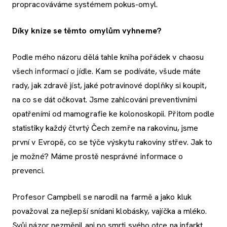
propracováváme systémem pokus-omyl.
Díky knize se těmto omylům vyhneme?
Podle mého názoru dělá tahle kniha pořádek v chaosu
všech informací o jídle. Kam se podíváte, všude máte
rady, jak zdravě jíst, jaké potravinové doplňky si koupit,
na co se dát očkovat. Jsme zahlcováni preventivními
opatřeními od mamografie ke kolonoskopii. Přitom podle
statistiky každý čtvrtý Čech zemře na rakovinu, jsme
první v Evropě, co se týče výskytu rakoviny střev. Jak to
je možné? Máme prostě nesprávné informace o
prevenci.
Profesor Campbell se narodil na farmě a jako kluk
považoval za nejlepší snídani klobásky, vajíčka a mléko.
Svůj názor nezměnil ani po smrti svého otce na infarkt.