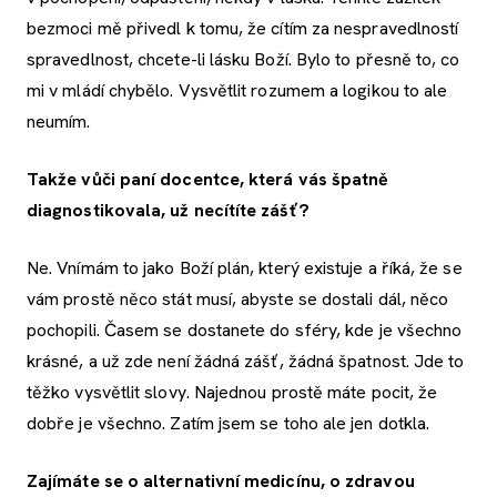
bezmoci mě přivedl k tomu, že cítím za nespravedlností
spravedlnost, chcete-li lásku Boží. Bylo to přesně to, co
mi v mládí chybělo. Vysvětlit rozumem a logikou to ale
neumím.
Takže vůči paní docentce, která vás špatně
diagnostikovala, už necítíte zášť?
Ne. Vnímám to jako Boží plán, který existuje a říká, že se
vám prostě něco stát musí, abyste se dostali dál, něco
pochopili. Časem se dostanete do sféry, kde je všechno
krásné, a už zde není žádná zášť, žádná špatnost. Jde to
těžko vysvětlit slovy. Najednou prostě máte pocit, že
dobře je všechno. Zatím jsem se toho ale jen dotkla.
Zajímáte se o alternativní medicínu, o zdravou