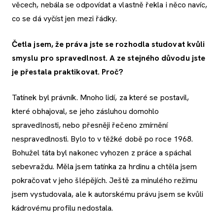
věcech, nebála se odpovídat a vlastně řekla i něco navíc,
co se dá vyčíst jen mezi řádky.
Četla jsem, že práva jste se rozhodla studovat kvůli
smyslu pro spravedlnost. A ze stejného důvodu jste
je přestala praktikovat. Proč?
Tatínek byl právník. Mnoho lidí, za které se postavil,
které obhajoval, se jeho zásluhou domohlo
spravedlnosti, nebo přesněji řečeno zmírnění
nespravedlnosti. Bylo to v těžké době po roce 1968.
Bohužel táta byl nakonec vyhozen z práce a spáchal
sebevraždu. Měla jsem tatínka za hrdinu a chtěla jsem
pokračovat v jeho šlépějích. Ještě za minulého režimu
jsem vystudovala, ale k autorskému právu jsem se kvůli
kádrovému profilu nedostala.