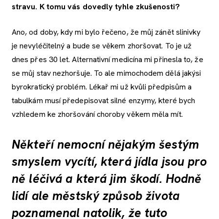
stravu. K tomu vás dovedly tyhle zkušenosti?
Ano, od doby, kdy mi bylo řečeno, že můj zánět slinivky
je nevyléčitelný a bude se věkem zhoršovat. To je už
dnes přes 30 let. Alternativní medicína mi přinesla to, že
se můj stav nezhoršuje. To ale mimochodem dělá jakýsi
byrokratický problém. Lékař mi už kvůli předpisům a
tabulkám musí předepisovat silné enzymy, které bych
vzhledem ke zhoršování choroby věkem měla mít.
Někteří nemocní nějakým šestým
smyslem vycítí, která jídla jsou pro
ně léčivá a která jim škodí. Hodně
lidí ale městský způsob života
poznamenal natolik, že tuto