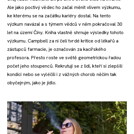
Ale jako poctivý vědec ho začal měnit vlivem výzkumu,
ke kterému se na začátku kariéry dostal. Na tento
výzkum navázal a s týmem vědců v něm pokračoval 30
let na území Číny. Kniha vlastně shrnuje výsledky tohoto
výzkumu. Campbell za ni čelí tvrdé kritice od lékařů a
zástupců farmacie, je označován za kacířského
profesora. Přesto roste ve světě geometrickou řadou
počet jeho stoupenců. Rekrutují se z lidí, kteří si zlepšili
kondici nebo se vyléčili i z vážných chorob něčím tak
obyčejným, jako je jídlo.