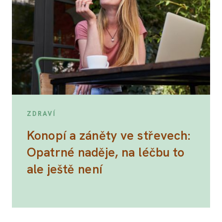
ZDRAVÍ
Konopí a záněty ve střevech:
Opatrné naděje, na léčbu to
ale ještě není