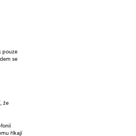
uk pouze
lidem se
, že
fonií
mu říkají