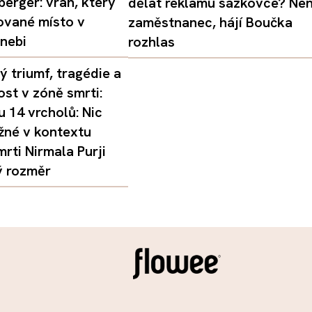
erger: vrah, který
dělat reklamu sázkovce? Nen
ované místo v
zaměstnanec, hájí Boučka
nebi
rozhlas
 triumf, tragédie a
st v zóně smrti:
 14 vrcholů: Nic
žné v kontextu
mrti Nirmala Purji
ý rozměr