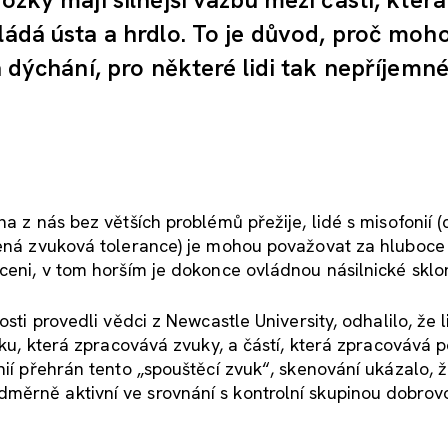
ládá ústa a hrdlo. To je důvod, proč moh
a dýchání, pro některé lidi tak nepříjemné
a z nás bez větších problémů přežije, lidé s misofonií (
ížená zvuková tolerance) je mohou považovat za hluboce
uceni, v tom horším je dokonce ovládnou násilnické sklo
sti provedli vědci z Newcastle University, odhalilo, že l
ozku, která zpracovává zvuky, a částí, která zpracovává 
nií přehrán tento „spouštěcí zvuk“, skenování ukázalo, ž
měrně aktivní ve srovnání s kontrolní skupinou dobrovo