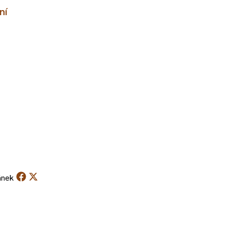
ní
ánek