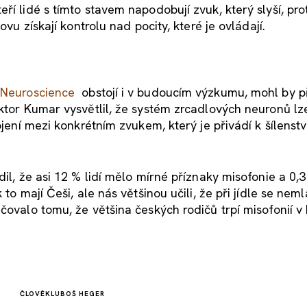
ří lidé s tímto stavem napodobují zvuk, který slyší, pro
ovu získají kontrolu nad pocity, které je ovládají.
 Neuroscience
obstojí i v budoucím výzkumu, mohl by př
oktor Kumar vysvětlil, že systém zrcadlových neuronů lz
ojení mezi konkrétním zvukem, který je přivádí k šílenství
dil, že asi 12 % lidí mělo mírné příznaky misofonie a 0,
to mají Češi, ale nás většinou učili, že při jídle se neml
čovalo tomu, že většina českých rodičů trpí misofonií v
ČLOVĚK
LUBOŠ HEGER