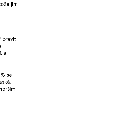
tože jim
ipravit
e
, a
3 % se
aská.
 horším