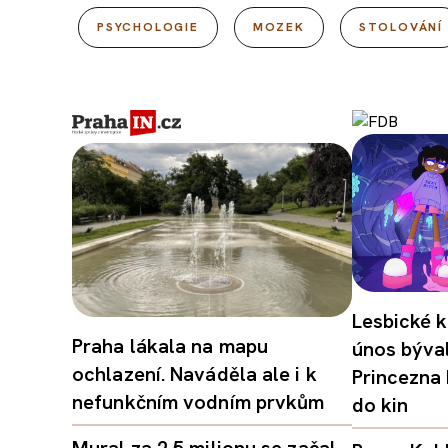
PSYCHOLOGIE
MOZEK
STOLOVÁNÍ
Lesbické k
Praha lákala na mapu
únos býval
ochlazení. Naváděla ale i k
Princezna
nefunkčním vodním prvkům
do kin