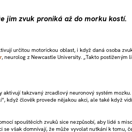
e jim zvuk proniká až do morku kostí.
aktivují určitou motorickou oblast, i když daná osoba zv
r
, neurolog z Newcastle University. „Takto postiženým 
ky aktivují takzvaný zrcadlový neuronový systém mozku.
“, když člověk provede nějakou akci, ale také když vidí
ocí spouštěcích zvuků sice nezpůsobí, aby lidé s miso
i se však domnívají, že může vyvolat nutkání k tomu, če