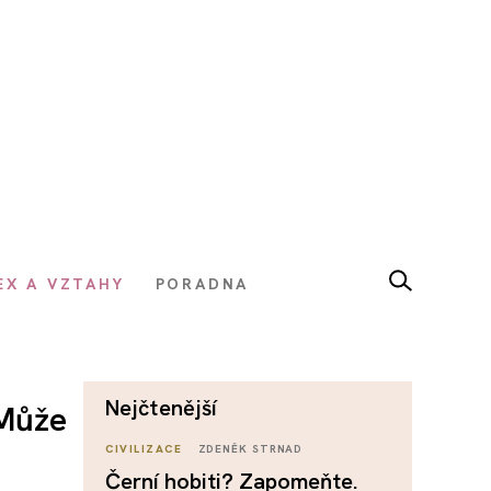
EX A VZTAHY
PORADNA
nejčtenější
 Může
CIVILIZACE
ZDENĚK STRNAD
Černí hobiti? Zapomeňte.