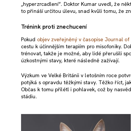
„hyperzrcadlení“. Doktor Kumar uvedl, že někte
to přináší určitou úlevu, snad kvůli tomu, že zn
Trénink proti znechucení
Pokud
objev zveřejněný v časopise Journal of
cestu k účinnějším terapiím pro misofoniky. D
trénovat, takže je možné, aby lidé přerušili sp
úzkostnými stavy, které následně zažívají.
Výzkum ve Velké Británii v letošním roce potvr
potýká s opravdu těžkými stavy. Těžko říct, jak 
Občas k tomu přilétl i pohlavek, což by nasvěd
stádiu.