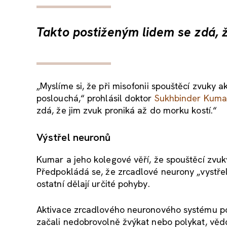
Takto postiženým lidem se zdá, ž
„Myslíme si, že při misofonii spouštěcí zvuky 
poslouchá,“ prohlásil doktor
Sukhbinder Kuma
zdá, že jim zvuk proniká až do morku kostí.“
Výstřel neuronů
Kumar a jeho kolegové věří, že spouštěcí zvu
Předpokládá se, že zrcadlové neurony „vystřelí
ostatní dělají určité pohyby.
Aktivace zrcadlového neuronového systému pom
začali nedobrovolně žvýkat nebo polykat, vědc