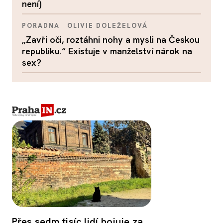
není)
PORADNA
OLIVIE DOLEŽELOVÁ
„Zavři oči, roztáhni nohy a mysli na Českou
republiku.“ Existuje v manželství nárok na
sex?
Přes sedm tisíc lidí bojuje za