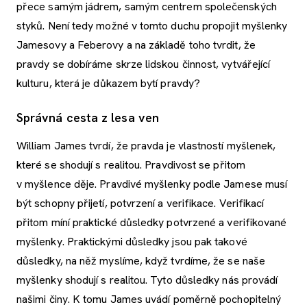
přece samým jádrem, samým centrem společenských
styků. Není tedy možné v tomto duchu propojit myšlenky
Jamesovy a Feberovy a na základě toho tvrdit, že
pravdy se dobíráme skrze lidskou činnost, vytvářející
kulturu, která je důkazem bytí pravdy?
Správná cesta z lesa ven
William James tvrdí, že pravda je vlastností myšlenek,
které se shodují s realitou. Pravdivost se přitom
v myšlence děje. Pravdivé myšlenky podle Jamese musí
být schopny přijetí, potvrzení a verifikace. Verifikací
přitom míní praktické důsledky potvrzené a verifikované
myšlenky. Praktickými důsledky jsou pak takové
důsledky, na něž myslíme, když tvrdíme, že se naše
myšlenky shodují s realitou. Tyto důsledky nás provádí
našimi činy. K tomu James uvádí poměrně pochopitelný