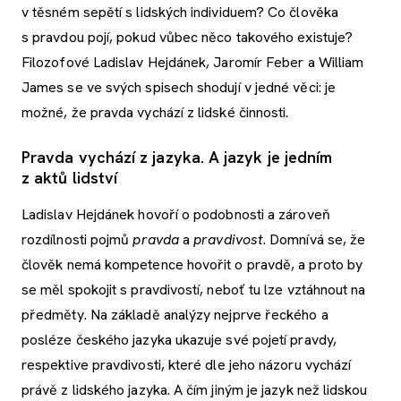
v těsném sepětí s lidských individuem? Co člověka
s pravdou pojí, pokud vůbec něco takového existuje?
Filozofové Ladislav Hejdánek, Jaromír Feber a William
James se ve svých spisech shodují v jedné věci: je
možné, že pravda vychází z lidské činnosti.
Pravda vychází z jazyka. A jazyk je jedním
z aktů lidství
Ladislav Hejdánek hovoří o podobnosti a zároveň
rozdílnosti pojmů
pravda
a
pravdivost
. Domnívá se, že
člověk nemá kompetence hovořit o pravdě, a proto by
se měl spokojit s pravdivostí, neboť tu lze vztáhnout na
předměty. Na základě analýzy nejprve řeckého a
posléze českého jazyka ukazuje své pojetí pravdy,
respektive pravdivosti, které dle jeho názoru vychází
právě z lidského jazyka. A čím jiným je jazyk než lidskou