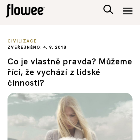
CIVILIZACE
CIVILIZACE
ZVEŘEJNĚNO: 4. 9. 2018
ZDRAVÍ
Co je vlastně pravda? Můžeme
říci, že vychází z lidské
PSYCHOLOGIE
činnosti?
RODINA A DĚTI
SEX A VZTAHY
PORADNA