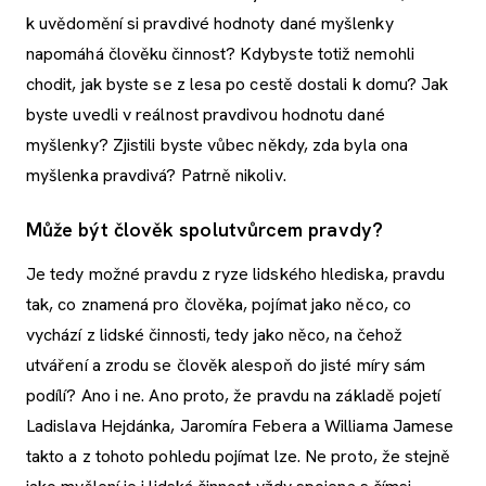
k uvědomění si pravdivé hodnoty dané myšlenky
napomáhá člověku činnost? Kdybyste totiž nemohli
chodit, jak byste se z lesa po cestě dostali k domu? Jak
byste uvedli v reálnost pravdivou hodnotu dané
myšlenky? Zjistili byste vůbec někdy, zda byla ona
myšlenka pravdivá? Patrně nikoliv.
Může být člověk spolutvůrcem pravdy?
Je tedy možné pravdu z ryze lidského hlediska, pravdu
tak, co znamená pro člověka, pojímat jako něco, co
vychází z lidské činnosti, tedy jako něco, na čehož
utváření a zrodu se člověk alespoň do jisté míry sám
podílí? Ano i ne. Ano proto, že pravdu na základě pojetí
Ladislava Hejdánka, Jaromíra Febera a Williama Jamese
takto a z tohoto pohledu pojímat lze. Ne proto, že stejně