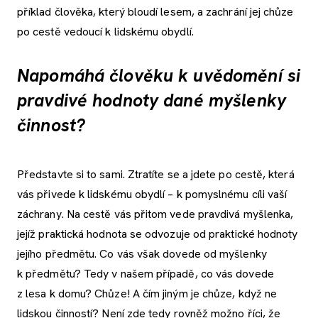
příklad člověka, který bloudí lesem, a zachrání jej chůze
po cestě vedoucí k lidskému obydlí.
Napomáhá člověku k uvědomění si
pravdivé hodnoty dané myšlenky
činnost?
Představte si to sami. Ztratíte se a jdete po cestě, která
vás přivede k lidskému obydlí – k pomyslnému cíli vaší
záchrany. Na cestě vás přitom vede pravdivá myšlenka,
jejíž praktická hodnota se odvozuje od praktické hodnoty
jejího předmětu. Co vás však dovede od myšlenky
k předmětu? Tedy v našem případě, co vás dovede
z lesa k domu? Chůze! A čím jiným je chůze, když ne
lidskou činností? Není zde tedy rovněž možno říci, že