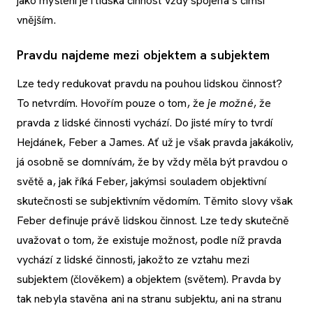
jako myšlení je i lidská činnost vždy spojena s čímsi
vnějším.
Pravdu najdeme mezi objektem a subjektem
Lze tedy redukovat pravdu na pouhou lidskou činnost?
To netvrdím. Hovořím pouze o tom, že
je možné
, že
pravda z lidské činnosti vychází. Do jisté míry to tvrdí
Hejdánek, Feber a James. Ať už je však pravda jakákoliv,
já osobně se domnívám, že by vždy měla být pravdou o
světě a, jak říká Feber, jakýmsi souladem objektivní
skutečnosti se subjektivním vědomím. Těmito slovy však
Feber definuje právě lidskou činnost. Lze tedy skutečně
uvažovat o tom, že existuje možnost, podle níž pravda
vychází z lidské činnosti, jakožto ze vztahu mezi
subjektem (člověkem) a objektem (světem). Pravda by
tak nebyla stavěna ani na stranu subjektu, ani na stranu