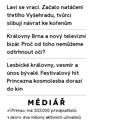
Lavi se vrací. Začalo natáčení
třetího Vyšehradu, tvůrci
slibují návrat ke kořenům
Královny Brna a nový televizní
bizár. Proč od toho nemůžeme
odtrhnout oči?
Lesbické královny, vesmír a
únos bývalé. Festivalový hit
Princezna kosmolesba dorazí
do kin