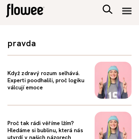
CIVILIZACE
pravda
ZDRAVÍ
PSYCHOLOGIE
Když zdravý rozum selhává.
Experti poodhalili, proč logiku
válcují emoce
RODINA A DĚTI
SEX A VZTAHY
Proč tak rádi věříme lžím?
PORADNA
Hledáme si bublinu, která nás
utvrdí v našich názorech