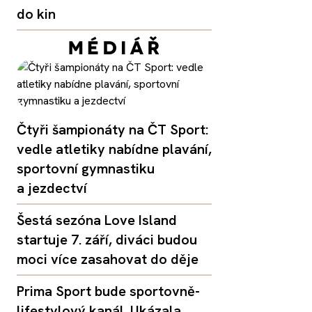
do kin
Čtyři šampionáty na ČT Sport:
vedle atletiky nabídne plavání,
sportovní gymnastiku
a jezdectví
Šestá sezóna Love Island
startuje 7. září, diváci budou
moci více zasahovat do děje
Prima Sport bude sportovně-
lifestylový kanál. Ukázala