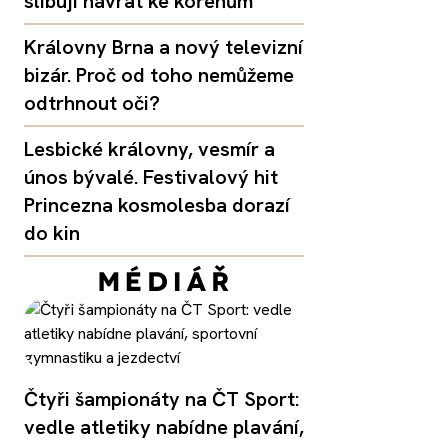
slibují návrat ke kořenům
Královny Brna a nový televizní
bizár. Proč od toho nemůžeme
odtrhnout oči?
Lesbické královny, vesmír a
únos bývalé. Festivalový hit
Princezna kosmolesba dorazí
do kin
Čtyři šampionáty na ČT Sport:
vedle atletiky nabídne plavání,