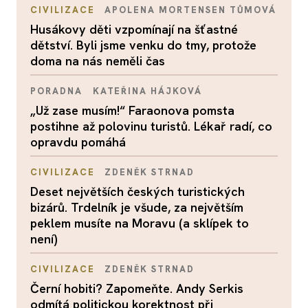
CIVILIZACE
APOLENA MORTENSEN TŮMOVÁ
Husákovy děti vzpomínají na šťastné
dětství. Byli jsme venku do tmy, protože
doma na nás neměli čas
PORADNA
KATEŘINA HÁJKOVÁ
„Už zase musím!“ Faraonova pomsta
postihne až polovinu turistů. Lékař radí, co
opravdu pomáhá
CIVILIZACE
ZDENĚK STRNAD
Deset největších českých turistických
bizárů. Trdelník je všude, za největším
peklem musíte na Moravu (a sklípek to
není)
CIVILIZACE
ZDENĚK STRNAD
Černí hobiti? Zapomeňte. Andy Serkis
odmítá politickou korektnost při