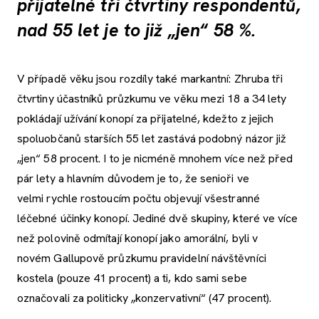
přijatelné tři čtvrtiny respondentů,
nad 55 let je to již „jen“ 58 %.
V případě věku jsou rozdíly také markantní: Zhruba tři
čtvrtiny účastníků průzkumu ve věku mezi 18 a 34 lety
pokládají užívání konopí za přijatelné, kdežto z jejich
spoluobčanů starších 55 let zastává podobný názor již
„jen“ 58 procent. I to je nicméně mnohem více než před
pár lety a hlavním důvodem je to, že senioři ve
velmi rychle rostoucím počtu objevují všestranné
léčebné účinky konopí. Jediné dvě skupiny, které ve více
než polovině odmítají konopí jako amorální, byli v
novém Gallupově průzkumu pravidelní návštěvníci
kostela (pouze 41 procent) a ti, kdo sami sebe
označovali za politicky „konzervativní“ (47 procent).