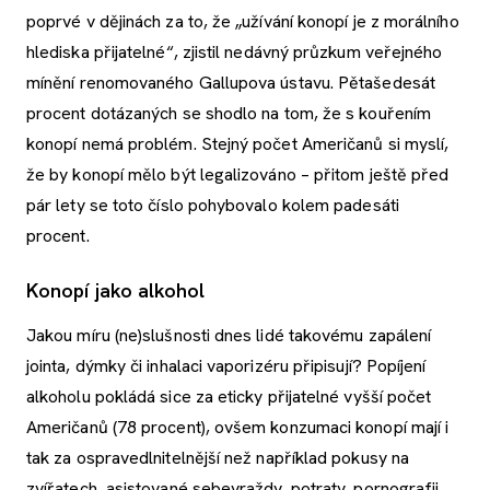
poprvé v dějinách za to, že „užívání konopí je z morálního
hlediska přijatelné“, zjistil nedávný průzkum veřejného
mínění renomovaného Gallupova ústavu. Pětašedesát
procent dotázaných se shodlo na tom, že s kouřením
konopí nemá problém. Stejný počet Američanů si myslí,
že by konopí mělo být legalizováno – přitom ještě před
pár lety se toto číslo pohybovalo kolem padesáti
procent.
Konopí jako alkohol
Jakou míru (ne)slušnosti dnes lidé takovému zapálení
jointa, dýmky či inhalaci vaporizéru připisují? Popíjení
alkoholu pokládá sice za eticky přijatelné vyšší počet
Američanů (78 procent), ovšem konzumaci konopí mají i
tak za ospravedlnitelnější než například pokusy na
zvířatech, asistované sebevraždy, potraty, pornografii,