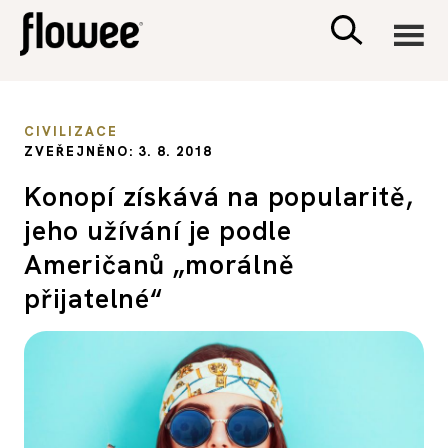
CIVILIZACE
CIVILIZACE
ZVEŘEJNĚNO: 3. 8. 2018
ZDRAVÍ
Konopí získává na popularitě,
jeho užívání je podle
PSYCHOLOGIE
Američanů „morálně
RODINA A DĚTI
přijatelné“
SEX A VZTAHY
PORADNA