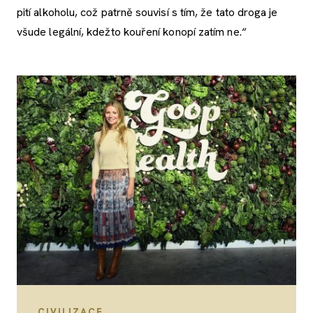
pití alkoholu, což patrně souvisí s tím, že tato droga je
všude legální, kdežto kouření konopí zatím ne.“
CIVILIZACE