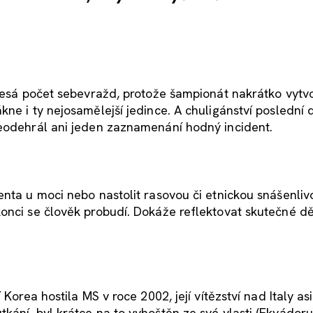
klesá počet sebevražd, protože šampionát nakrátko vytvo
kne i ty nejosamělejší jedince. A chuligánství poslední
neodehrál ani jeden zaznamenání hodný incident.
nta u moci nebo nastolit rasovou či etnickou snášenlivo
onci se člověk probudí. Dokáže reflektovat skutečné dě
Korea hostila MS v roce 2002, její vítězství nad Italy as
ání, byl krátce na to vyhoštěn ze své vlasti (Ekvádoru