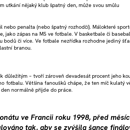
ém utkání nějaký klub špatný den, může svou smůlu
l nebo penalta (nebo špatný rozhodčí). Málokteré sport
e, jako zápas na MS ve fotbale. V basketbale či basebal
u bodů či více. Ve fotbale nezřídka rozhodne jediný šťa
lastní branou.
 tak důležitým – tvoří zároveň devadesát procent jeho ko
o fotbalu. Většina fanoušků chápe, že ten míč kulatý v
 den normálně přijde do práce.
pionátu ve Francii roku 1998, před měsí
ulováno tak, aby se zvýšila šance finál