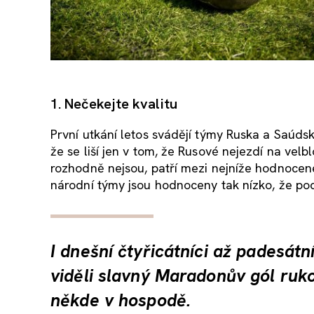
1. Nečekejte kvalitu
První utkání letos svádějí týmy Ruska a Saúdsk
že se liší jen v tom, že Rusové nejezdí na vel
rozhodně nejsou, patří mezi nejníže hodnocené 
národní týmy jsou hodnoceny tak nízko, že p
I dnešní čtyřicátníci až padesátní
viděli slavný Maradonův gól ruk
někde v hospodě.