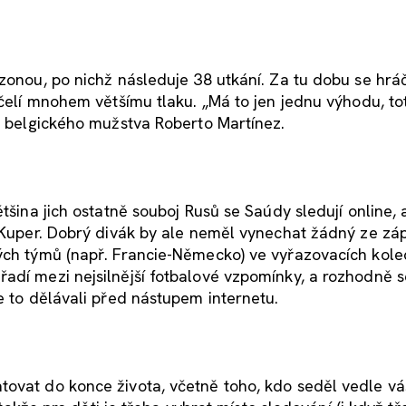
ezonou, po nichž následuje 38 utkání. Za tu dobu se hrá
 čelí mnohem většímu tlaku. „Má to jen jednu výhodu, tot
ér belgického mužstva Roberto Martínez.
tšina jich ostatně souboj Rusů se Saúdy sledují online, a
í Kuper. Dobrý divák by ale neměl vynechat žádný ze zá
vých týmů (např. Francie-Německo) ve vyřazovacích kole
adí mezi nejsilnější fotbalové vzpomínky, a rozhodně se
e to dělávali před nástupem internetu.
tovat do konce života, včetně toho, kdo seděl vedle vá