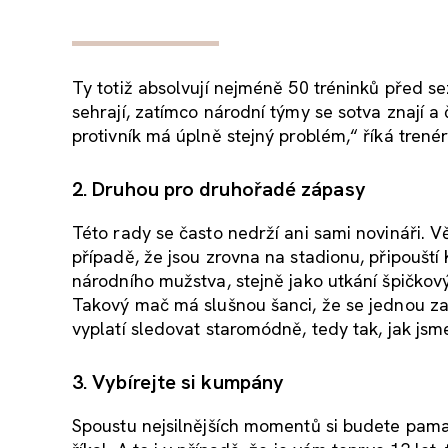
Ty totiž absolvují nejméně 50 tréninků před s
sehrají, zatímco národní týmy se sotva znají a
protivník má úplně stejný problém,“ říká tren
2. Druhou pro druhořadé zápasy
Této rady se často nedrží ani sami novináři. Vě
případě, že jsou zrovna na stadionu, připoušt
národního mužstva, stejně jako utkání špičko
Takový mač má slušnou šanci, že se jednou zař
vyplatí sledovat staromódně, tedy tak, jak jsm
3. Vybírejte si kumpány
Spoustu nejsilnějších momentů si budete pama