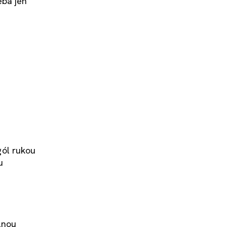
eba jen
gól rukou
u
lnou