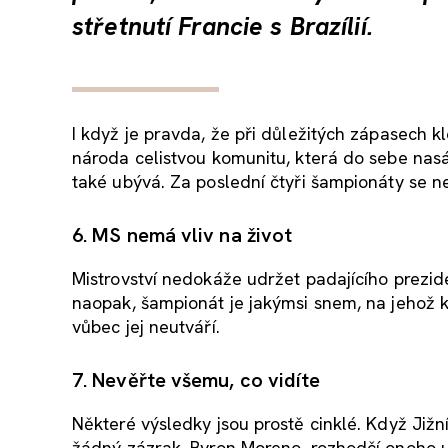
střetnutí Francie s Brazílií.
I když je pravda, že při důležitých zápasech 
národa celistvou komunitu, která do sebe nasá
také ubývá. Za poslední čtyři šampionáty se 
6. MS nemá vliv na život
Mistrovství nedokáže udržet padajícího prezide
naopak, šampionát je jakýmsi snem, na jehož k
vůbec jej neutváří.
7. Nevěřte všemu, co vidíte
Některé výsledky jsou prostě cinklé. Když Jižní 
žádný zázrak. Byron Moreno, rozhodčí onoho utk