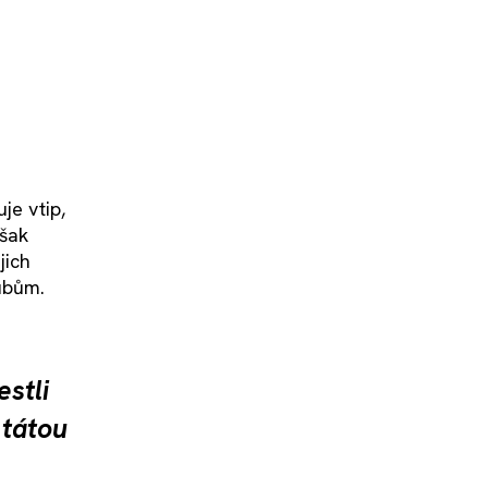
je vtip,
však
jich
ubům.
estli
 tátou