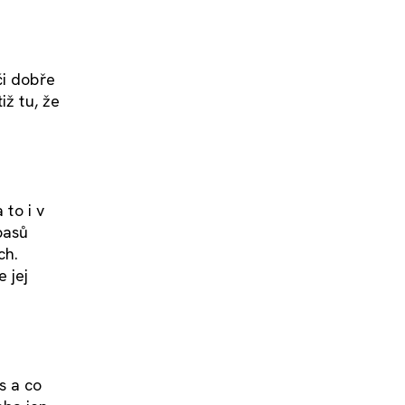
či dobře
iž tu, že
 to i v
pasů
ch.
 jej
s a co