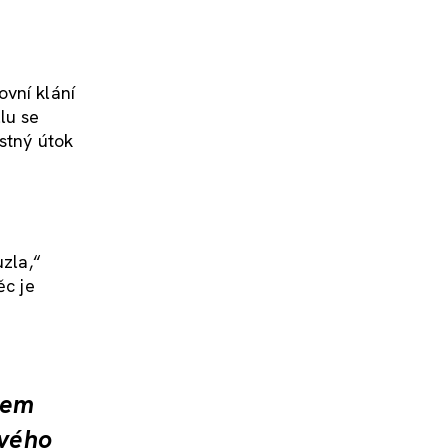
ovní klání
lu se
stný útok
uzla,“
ěc je
cem
ového