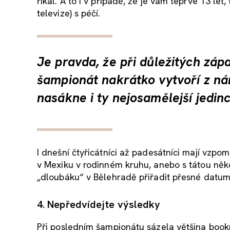
říkal. A to i v případě, že je vám teprve 13 let
televize) s péčí.
Je pravda, že při důležitých zá
šampionát nakrátko vytvoří z ná
nasákne i ty nejosamělejší jedinc
I dnešní čtyřicátníci až padesátníci mají vzpom
v Mexiku v rodinném kruhu, anebo s tátou něk
„dloubáku“ v Bělehradě přiřadit přesné datum,
4. Nepředvídejte výsledky
Při posledním šampionátu sázela většina bookm