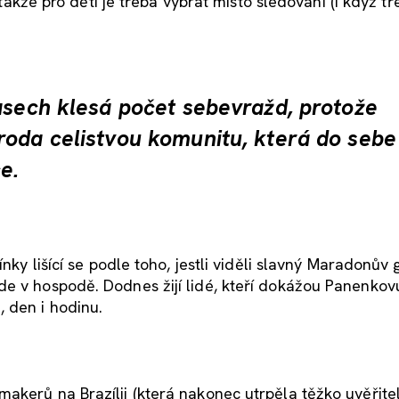
, takže pro děti je třeba vybrat místo sledování (i když tř
pasech klesá počet sebevražd, protože
roda celistvou komunitu, která do sebe
e.
ínky lišící se podle toho, jestli viděli slavný Maradonův 
de v hospodě. Dodnes žijí lidé, kteří dokážou Panenkov
 den i hodinu.
akerů na Brazílii (která nakonec utrpěla těžko uvěřite