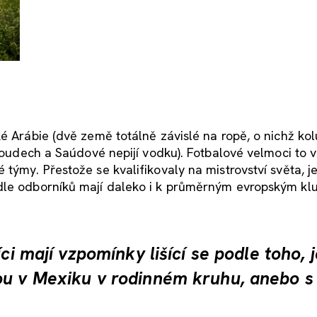
é Arábie (dvě země totálně závislé na ropě, o nichž kolu
bloudech a Saúdové nepijí vodku). Fotbalové velmoci to 
týmy. Přestože se kvalifikovaly na mistrovství světa, je
odle odborníků mají daleko i k průměrným evropským kl
ci mají vzpomínky lišící se podle toho, j
ou v Mexiku v rodinném kruhu, anebo s