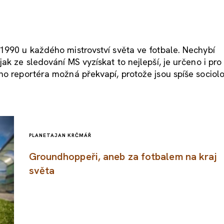
1990 u každého mistrovství světa ve fotbale. Nechybí
k ze sledování MS vyzískat to nejlepší, je určeno i pro 
ho reportéra možná překvapí, protože jsou spíše sociol
PLANETA
JAN KRČMÁŘ
Groundhoppeři, aneb za fotbalem na kraj
světa