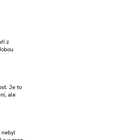
ří z
 dobou
st. Je to
ní, ale
i nebyl
) a v roce