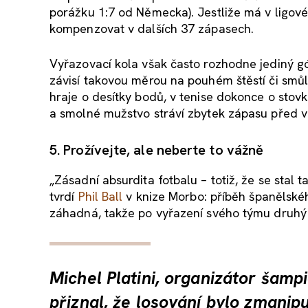
porážku 1:7 od Německa). Jestliže má v ligov
kompenzovat v dalších 37 zápasech.
Vyřazovací kola však často rozhodne jediný gó
závisí takovou měrou na pouhém štěstí či smůl
hraje o desítky bodů, v tenise dokonce o stovk
a smolné mužstvo stráví zbytek zápasu před v
5. Prožívejte, ale neberte to vážně
„Zásadní absurdita fotbalu – totiž, že se stal
tvrdí
Phil Ball
v knize Morbo: příběh španělskéh
záhadná, takže po vyřazení svého týmu druhý
Michel Platini, organizátor šam
přiznal, že losování bylo zmanip