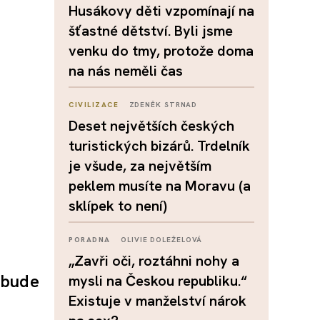
Husákovy děti vzpomínají na
šťastné dětství. Byli jsme
venku do tmy, protože doma
na nás neměli čas
CIVILIZACE
ZDENĚK STRNAD
Deset největších českých
turistických bizárů. Trdelník
je všude, za největším
peklem musíte na Moravu (a
sklípek to není)
PORADNA
OLIVIE DOLEŽELOVÁ
„Zavři oči, roztáhni nohy a
o bude
mysli na Českou republiku.“
Existuje v manželství nárok