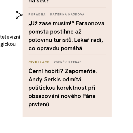
na sex?
PORADNA
KATEŘINA HÁJKOVÁ
„Už zase musím!“ Faraonova
pomsta postihne až
televizní
polovinu turistů. Lékař radí,
ogickou
co opravdu pomáhá
CIVILIZACE
ZDENĚK STRNAD
Černí hobiti? Zapomeňte.
Andy Serkis odmítá
politickou korektnost při
obsazování nového Pána
prstenů