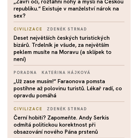
„Zavři oči, roztáhni nohy a mysli na Českou
republiku.“ Existuje v manželství nárok na
sex?
CIVILIZACE
ZDENĚK STRNAD
Deset největších českých turistických
bizárů. Trdelník je všude, za největším
peklem musíte na Moravu (a sklípek to
není)
PORADNA
KATEŘINA HÁJKOVÁ
„Už zase musím!“ Faraonova pomsta
postihne až polovinu turistů. Lékař radí, co
opravdu pomáhá
CIVILIZACE
ZDENĚK STRNAD
Černí hobiti? Zapomeňte. Andy Serkis
odmítá politickou korektnost při
obsazování nového Pána prstenů