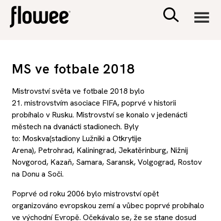
CIVILIZACE
MS ve fotbale 2018
ZDRAVÍ
Mistrovství světa ve
fotbale
2018 bylo
21. mistrovstvím asociace FIFA, poprvé v historii
PSYCHOLOGIE
probíhalo v Rusku. Mistrovství se konalo v jedenácti
městech na dvanácti stadionech. Byly
to: Moskva(stadiony Lužniki a Otkrytije
RODINA A DĚTI
Arena), Petrohrad, Kaliningrad, Jekatěrinburg, Nižnij
Novgorod, Kazaň, Samara, Saransk, Volgograd, Rostov
SEX A VZTAHY
na Donu a Soči.
Poprvé od roku 2006 bylo mistrovství opět
PORADNA
organizováno evropskou zemí a vůbec poprvé probíhalo
ve východní Evropě. Očekávalo se, že se stane dosud