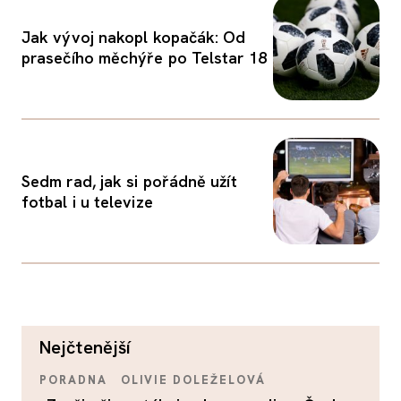
Jak vývoj nakopl kopačák: Od
prasečího měchýře po Telstar 18
Sedm rad, jak si pořádně užít
fotbal i u televize
nejčtenější
PORADNA
OLIVIE DOLEŽELOVÁ