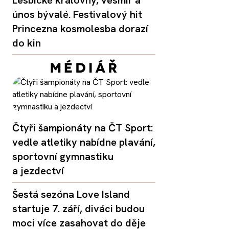
únos bývalé. Festivalový hit
Princezna kosmolesba dorazí
do kin
Čtyři šampionáty na ČT Sport:
vedle atletiky nabídne plavání,
sportovní gymnastiku
a jezdectví
Šestá sezóna Love Island
startuje 7. září, diváci budou
moci více zasahovat do děje