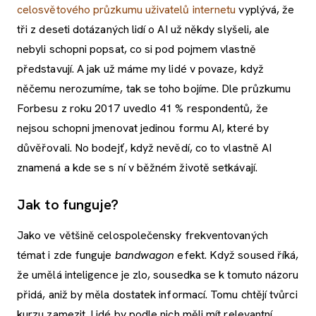
celosvětového průzkumu uživatelů internetu
vyplývá, že
tři z deseti dotázaných lidí o AI už někdy slyšeli, ale
nebyli schopni popsat, co si pod pojmem vlastně
představují. A jak už máme my lidé v povaze, když
něčemu nerozumíme, tak se toho bojíme. Dle průzkumu
Forbesu z roku 2017 uvedlo 41 % respondentů, že
nejsou schopni jmenovat jedinou formu AI, které by
důvěřovali. No bodejť, když nevědí, co to vlastně AI
znamená a kde se s ní v běžném životě setkávají.
Jak to funguje?
Jako ve většině celospolečensky frekventovaných
témat i zde funguje
bandwagon
efekt. Když soused říká,
že umělá inteligence je zlo, sousedka se k tomuto názoru
přidá, aniž by měla dostatek informací. Tomu chtějí tvůrci
kurzu zamezit. Lidé by podle nich měli mít relevantní