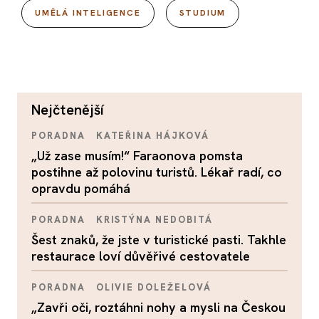
UMĚLÁ INTELIGENCE
STUDIUM
nejčtenější
PORADNA
KATEŘINA HÁJKOVÁ
„Už zase musím!“ Faraonova pomsta
postihne až polovinu turistů. Lékař radí, co
opravdu pomáhá
PORADNA
KRISTÝNA NEDOBITÁ
Šest znaků, že jste v turistické pasti. Takhle
restaurace loví důvěřivé cestovatele
PORADNA
OLIVIE DOLEŽELOVÁ
„Zavři oči, roztáhni nohy a mysli na Českou