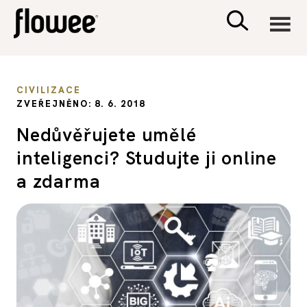
CIVILIZACE
CIVILIZACE
ZVEŘEJNĚNO: 8. 6. 2018
ZDRAVÍ
Nedůvěřujete umělé
inteligenci? Studujte ji online
PSYCHOLOGIE
a zdarma
RODINA A DĚTI
SEX A VZTAHY
PORADNA