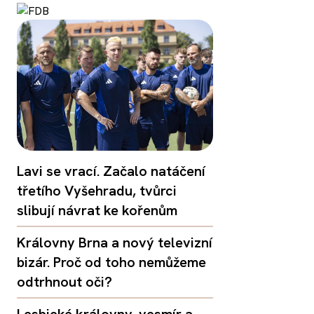
Lavi se vrací. Začalo natáčení
třetího Vyšehradu, tvůrci
slibují návrat ke kořenům
Královny Brna a nový televizní
bizár. Proč od toho nemůžeme
odtrhnout oči?
Lesbické královny, vesmír a