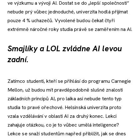
ve výzkumu a vývoji AI. Dostat se do „lepší společnosti“
nebude prý vůbec jednoduché, univerzita hodlá přijímat
pouze 4 % uchazečů. Vyvolené budou čekat čtyři
extrémně náročné roky studia právě se zaměřením na AI.
Smajlíky a LOL zvládne AI levou
zadní.
Zatímco studenti, kteří se přihlásí do programu Carnegie
Mellon, už budou mít pravděpodobně slušné znalosti
základních principů AI, pro laika asi nebude tento typ
studia to pravé ořechové. Helsinská univerzita proto
vzala vzdělávání v oblasti AI za druhý konec. Lekci
zahajuje otázkou, co je to vůbec umělá inteligence?
Lekce se snaží studentům napřed přiblížit, jak se dnes