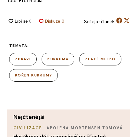
foto: Profimedia
Sdílejte
článek
Diskuze
0
TÉMATA:
ZDRAVÍ
KURKUMA
ZLATÉ MLÉKO
KOŘEN KURKUMY
nejčtenější
CIVILIZACE
APOLENA MORTENSEN TŮMOVÁ
Husákovy děti vzpomínají na šťastné