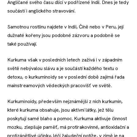
Angličané svého času dlící v podřízené Indii. Dnes je tedy
součástí i anglického stravování.
Samotnou rostlinu najdete v Indii, Číně nebo v Peru, její
dužnaté kořeny jsou podobné zázvoru a podobně se
také používají.
Kurkuma však v posledních letech zažívá i v západním
světě nebývalou slávu a je součástí každého textu o
detoxu, o kurkuminoidy se v poslední době zajímá řada
mainstreamových vědeckých pracovišť ve světě.
Kurkuminoidy, především nejznámější z nich kurkumin,
které kurkuma obsahuje, jsou aktivní látky, jež tělu
poskytují samé blaho a pomoc. Kurkuma aktivuje činnost
mozku, zlepšuje paměť, má protirakovinné, antioxidační a
protizánětlivé účinky, léčí žaludeční potíže, v zimě je na