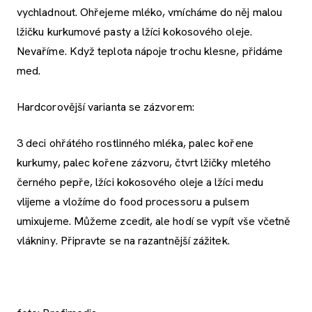
vychladnout. Ohřejeme mléko, vmícháme do něj malou
lžičku kurkumové pasty a lžíci kokosového oleje.
Nevaříme. Když teplota nápoje trochu klesne, přidáme
med.
Hardcorovější varianta se zázvorem:
3 deci ohřátého rostlinného mléka, palec kořene
kurkumy, palec kořene zázvoru, čtvrt lžičky mletého
černého pepře, lžíci kokosového oleje a lžíci medu
vlijeme a vložíme do food processoru a pulsem
umixujeme. Můžeme zcedit, ale hodí se vypít vše včetně
vlákniny. Připravte se na razantnější zážitek.