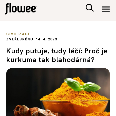
CIVILIZACE
CIVILIZACE
ZVEŘEJNĚNO: 14. 4. 2023
ZDRAVÍ
Kudy putuje, tudy léčí: Proč je
kurkuma tak blahodárná?
PSYCHOLOGIE
RODINA A DĚTI
SEX A VZTAHY
PORADNA