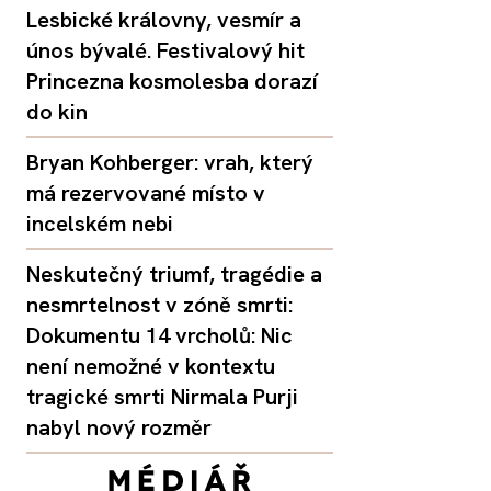
Lesbické královny, vesmír a
únos bývalé. Festivalový hit
Princezna kosmolesba dorazí
do kin
Bryan Kohberger: vrah, který
má rezervované místo v
incelském nebi
Neskutečný triumf, tragédie a
nesmrtelnost v zóně smrti:
Dokumentu 14 vrcholů: Nic
není nemožné v kontextu
tragické smrti Nirmala Purji
nabyl nový rozměr