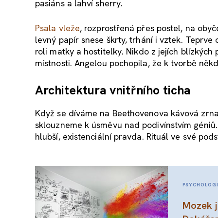
pasiáns a lahví sherry.
Psala vleže
, rozprostřená přes postel, na obyč
levný papír snese škrty, trhání i vztek. Teprve
roli matky a hostitelky. Nikdo z jejích blízkých
místnosti. Angelou pochopila, že k tvorbě něk
Architektura vnitřního ticha
Když se díváme na Beethovenova kávová zrna
sklouzneme k úsměvu nad podivínstvím géniů.
hlubší, existenciální pravda. Rituál ve své pod
PSYCHOLOG
Mozek j