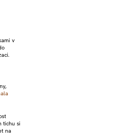
kami v
do
aci.
ny,
mala
ost
 tichu si
et na