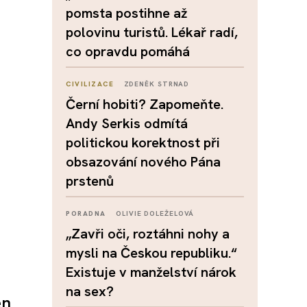
pomsta postihne až
polovinu turistů. Lékař radí,
co opravdu pomáhá
CIVILIZACE
ZDENĚK STRNAD
Černí hobiti? Zapomeňte.
Andy Serkis odmítá
politickou korektnost při
obsazování nového Pána
prstenů
PORADNA
OLIVIE DOLEŽELOVÁ
„Zavři oči, roztáhni nohy a
mysli na Českou republiku.“
Existuje v manželství nárok
na sex?
en