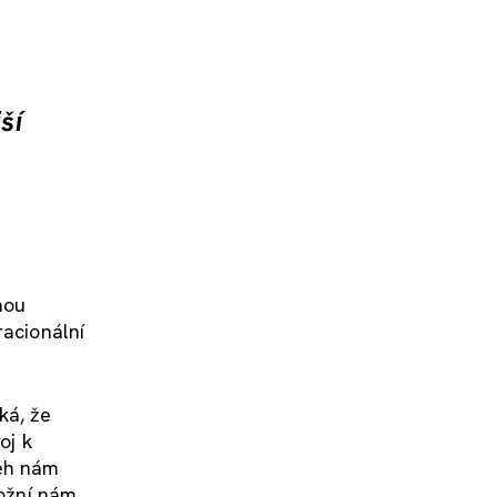
ší
nou
racionální
íká, že
oj k
běh nám
možní nám