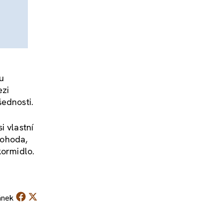
ou
ezi
šednosti.
i vlastní
dohoda,
kormidlo.
ánek