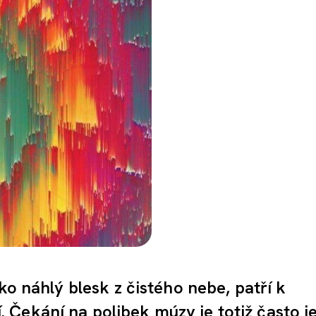
ko náhlý blesk z čistého nebe, patří k
Čekání na polibek múzy je totiž často j