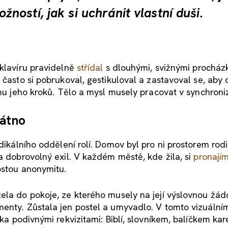
ostí, jak si uchránit vlastní duši.
 klavíru pravidelně
střídal
s dlouhými, svižnými procház
 často si pobrukoval, gestikuloval a zastavoval se, aby 
tmu jeho kroků. Tělo a mysl musely pracovat v synchroniz
látno
adikálního oddělení rolí. Domov byl pro ni prostorem rodi
a dobrovolný exil. V každém městě, kde žila, si
pronají
ostou anonymitu.
ela do pokoje, ze kterého musely na její výslovnou žád
enty. Zůstala jen postel a umyvadlo. V tomto vizuálním
ka podivnými rekvizitami: Biblí, slovníkem, balíčkem kar