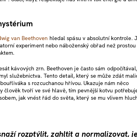
mystérium
dwig van Beethoven
hledal spásu v absolutní kontrole. 
oratorní experiment nebo náboženský obřad než prostou 
aktem.
sát kávových zrn. Beethoven je často sám odpočítával
myl služebnictva. Tento detail, který se může zdát mali
o bouřliváka s rozcuchanou hřívou. Ukazuje nám něco
y člověk tvoří ve své hlavě, tím pevnější kotvu potřebuj
ůsobem, jak vnést řád do světa, který se mu vlivem hluc
aží rozptýlit, zahltit a normalizovat, j