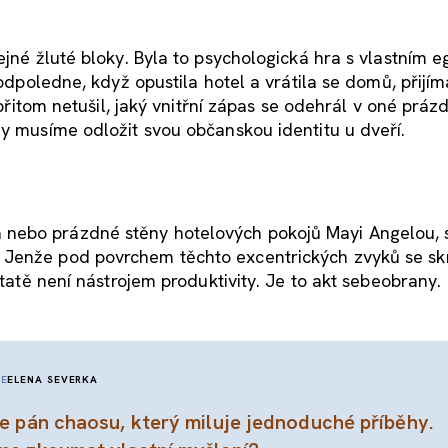
ejné žluté bloky. Byla to psychologická hra s vlastním 
 odpoledne, když opustila hotel a vrátila se domů, přijím
 přitom netušil, jaký vnitřní zápas se odehrál v oné práz
dy musíme odložit svou občanskou identitu u dveří.
 nebo prázdné stěny hotelových pokojů Mayi Angelou,
 Jenže pod povrchem těchto excentrických zvyků se sk
statě není nástrojem produktivity. Je to akt sebeobrany.
IE
ELENA SEVERKA
e pán chaosu, který miluje jednoduché příběhy.