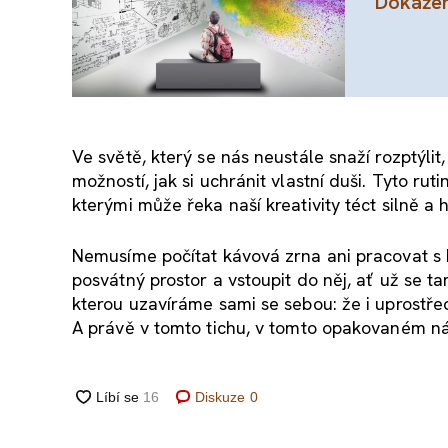
Dokážem
Ve světě, který se nás neustále snaží rozptýli
možností, jak si uchránit vlastní duši. Tyto ru
kterými může řeka naší kreativity téct silně a
Nemusíme počítat kávová zrna ani pracovat s ko
posvátný prostor a vstoupit do něj, ať už se ta
kterou uzavíráme sami se sebou: že i uprostřed
A právě v tomto tichu, v tomto opakovaném n
Diskuze
0