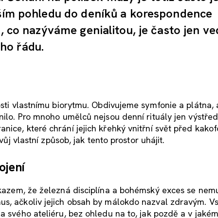
ižším pohledu do deníků a korespondence
o, co nazýváme genialitou, je často jen ve
ho řádu.
osti vlastnímu biorytmu. Obdivujeme symfonie a plátna, 
nilo. Pro mnoho umělců nejsou denní rituály jen výstřed
ice, které chrání jejich křehký vnitřní svět před kakof
vůj vlastní způsob, jak tento prostor uhájit.
ojení
kazem, že železná disciplína a bohémský exces se nem
us, ačkoliv jejich obsah by málokdo nazval zdravým. Vs
a svého ateliéru, bez ohledu na to, jak pozdě a v jakém