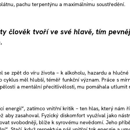
 plátnu, pachu terpentýnu a maximálnímu soustředění.
ty člověk tvoří ve své hlavě, tím pevněj
.
l se zpět do víru života – k alkoholu, hazardu a hlučné
to cyklus měl hlubší, téměř funkční význam. Práce s mír
ělosti a mentální přecitlivělosti, mu pomáhala utlumit 
cí energií“, zatímco vnitřní kritik – ten hlas, který nám ř
než aby zasahoval. Fyzický diskomfort využíval jako nástr
ovat svobodněji, blíže k syrovému nevědomí. Jeho pří
lní“. Stačí, když respektuje náš vnitřní tok energie a u