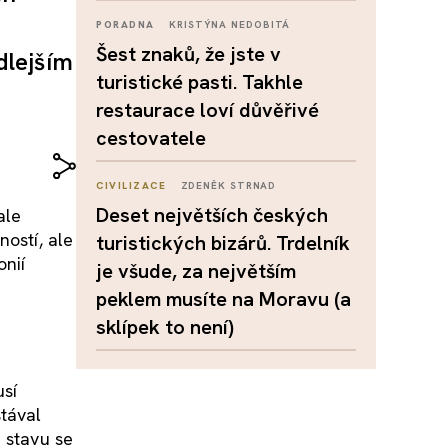
PORADNA
KRISTÝNA NEDOBITÁ
Šest znaků, že jste v
dlejším
turistické pasti. Takhle
restaurace loví důvěřivé
cestovatele
CIVILIZACE
ZDENĚK STRNAD
Deset největších českých
ale
ností, ale
turistických bizárů. Trdelník
onií
je všude, za největším
peklem musíte na Moravu (a
sklípek to není)
usí
tával
 stavu se