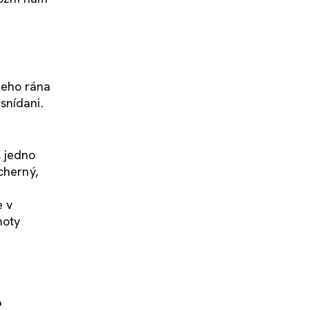
Jeho rána
snídani.
, jedno
cherný,
e v
hoty
e