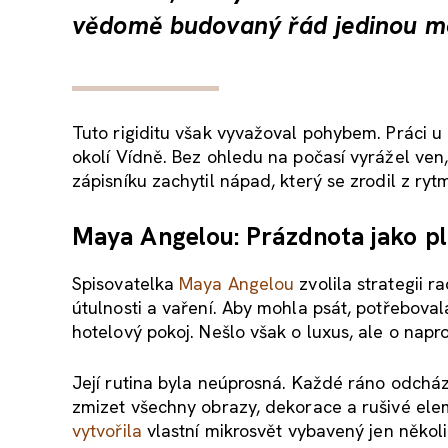
vědomě budovaný řád jedinou možn
Tuto rigiditu však vyvažoval pohybem. Práci u
okolí Vídně. Bez ohledu na počasí vyrážel ven,
zápisníku zachytil nápad, který se zrodil z ry
Maya Angelou: Prázdnota jako p
Spisovatelka
Maya Angelou
zvolila strategii r
útulnosti a vaření. Aby mohla psát, potřeboval
hotelový pokoj. Nešlo však o luxus, ale o napr
Její rutina byla neúprosná. Každé ráno odcház
zmizet všechny obrazy, dekorace a rušivé elem
vytvořila
vlastní mikrosvět vybavený jen několi