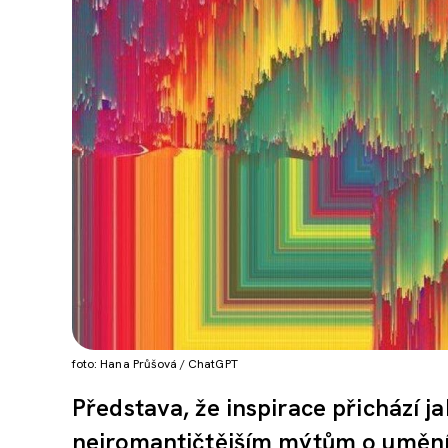
foto: Hana Průšová / ChatGPT
Představa, že inspirace přichází ja
nejromantičtějším mýtům o umění. 