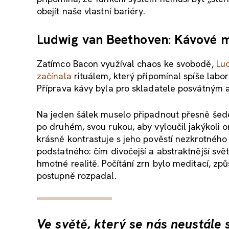
obejít naše vlastní bariéry.
Ludwig van Beethoven: Kávové 
Zatímco Bacon využíval chaos ke svobodě,
Lu
začínala
rituálem, který připomínal spíše lab
Příprava kávy byla pro skladatele posvátným 
Na jeden šálek muselo připadnout přesně šede
po druhém, svou rukou, aby vyloučil jakýkoli o
krásně kontrastuje s jeho pověstí nezkrotnéh
podstatného: čím divočejší a abstraktnější svět
hmotné realitě. Počítání zrn bylo meditací, zp
postupně rozpadal.
Ve světě, který se nás neustále sn