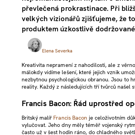
převlečená prokrastinace. Při bl
velkých vizionářů zjišťujeme, že t
produktem úzkostlivě dodržované
Elena Severka
Kreativita nepramení z nahodilosti, ale z věrn
málokdy vidíme lešení, které jejich vznik umož
nezbytnou psychologickou obranou. Jsou to hran
reality. Každý z následujících tří tvůrců našel s
Francis Bacon: Řád uprostřed op
Britský malíř
Francis Bacon
je celoživotním dů
vylučovat. Jeho dny měly téměř vojenský rytm
často už v šest hodin ráno, do chladného světl