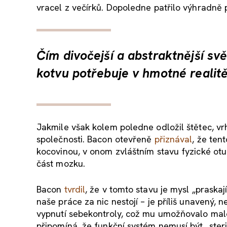
vracel z večírků. Dopoledne patřilo výhradně
Čím divočejší a abstraktnější svě
kotvu potřebuje v hmotné realitě
Jakmile však kolem poledne odložil štětec, vrh
společnosti. Bacon otevřeně
přiznával
, že ten
kocovinou, v onom zvláštním stavu fyzické otup
část mozku.
Bacon
tvrdil
, že v tomto stavu je mysl „praskají
naše práce za nic nestojí – je příliš unavený, 
vypnutí sebekontroly, což mu umožňovalo mal
připomíná, že funkční systém nemusí být „steri