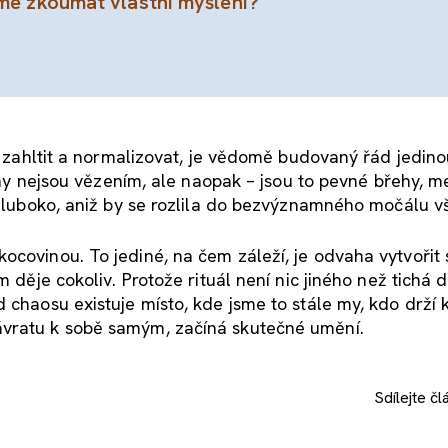
e zkoumat vlastní myšlení?
t, zahltit a normalizovat, je vědomě budovaný řád jedin
tiny nejsou vězením, ale naopak – jsou to pevné břehy, m
 hluboko, aniž by se rozlila do bezvýznamného močálu v
covinou. To jediné, na čem záleží, je odvaha vytvořit s
m děje cokoliv. Protože rituál není nic jiného než tichá 
 chaosu existuje místo, kde jsme to stále my, kdo drží 
ávratu k sobě samým, začíná skutečné umění.
Sdílejte
čl