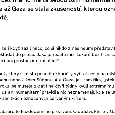
e až Gaza se stala zkušeností, kterou ozn
otě.
že i když zažil něco, co si nikdo z nás neumí představit,
řekládat do práce. Jaká je realita mísí Lékařů bez hranic
ečí ani prostor pro truchlení?
muž, který si místo pohodlné kariéry vybral cesty na mís
emenu nebo Jižním Súdánu. Ale Gaza, jak sám říká, „přek
roku, se musela zkrátit na čtyři týdny kvůli extrémnímu 
e už ani humanitární pravidla nic neznamenají, kde se ú
 v sanitkách označených červeným křížem.
 absurditě každodenního přežívání. O dětství, které v G