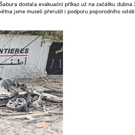
 Aš-Šabura dostala evakuační příkaz už na začátku dubna
větna jsme museli přerušit i podporu poporodního oddě