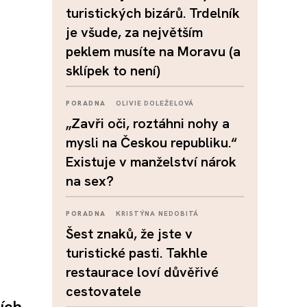
turistických bizárů. Trdelník
je všude, za největším
peklem musíte na Moravu (a
sklípek to není)
PORADNA
OLIVIE DOLEŽELOVÁ
„Zavři oči, roztáhni nohy a
mysli na Českou republiku.“
Existuje v manželství nárok
na sex?
PORADNA
KRISTÝNA NEDOBITÁ
Šest znaků, že jste v
turistické pasti. Takhle
restaurace loví důvěřivé
cestovatele
ích