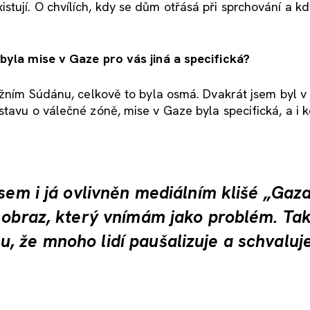
ují. O chvílích, kdy se dům otřásá při sprchování a kdy
 byla mise v Gaze pro vás jiná a specifická?
Jižním Súdánu, celkově to byla osmá. Dvakrát jsem byl 
tavu o válečné zóně, mise v Gaze byla specifická, a i 
jsem i já ovlivněn mediálním klišé „Gaz
í obraz, který vnímám jako problém. Ta
, že mnoho lidí paušalizuje a schvaluj