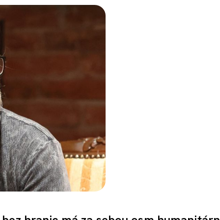
 bez hranic má za sebou osm humanitárn