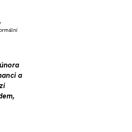
y
normální
 února
nanci a
zi
idem,