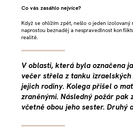
Co vás zasáhlo nejvíce?
Když se ohlížím zpět, nešlo o jeden izolovaný 
naprostou beznaděj a nespravedlnost konfliktu.
realitě.
V oblasti, která byla označena j
večer střela z tanku izraelských
jejich rodiny. Kolega přišel o ma
zraněnými. Následný požár pak z
včetně obou jeho sester. Druhý d