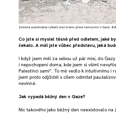
Zničené automobily Lékařů bez hranic před nemocnicí v Gaze. (foto
Co jste si myslel těsně před odletem, jaké b
čekalo.
A měl jste vůbec představu, jaká bud
I když jsem měl za sebou už pár misí, do Gaz
i nepochopení doma, kde jsem si všiml nevyřč
Palestinci sami“. To mě vedlo k intuitivnímu i
jsem proto odjížděl s cílem odmítat paušalizo
nevinné.
Jak vypadá běžný den v Gaze?
Nic takového jako běžný den neexistovalo na ž