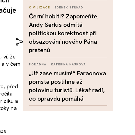
ačuje
CIVILIZACE
ZDENĚK STRNAD
Černí hobiti? Zapomeňte.
Andy Serkis odmítá
politickou korektnost při
obsazování nového Pána
prstenů
 ví, že
, a v čem
PORADNA
KATEŘINA HÁJKOVÁ
„Už zase musím!“ Faraonova
pomsta postihne až
ta, před
polovinu turistů. Lékař radí,
ročila
co opravdu pomáhá
riziku a
toky na
aze