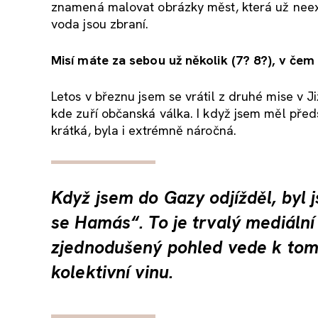
znamená malovat obrázky měst, která už neexist
voda jsou zbraní.
Misí máte za sebou už několik (7? 8?), v čem
Letos v březnu jsem se vrátil z druhé mise v 
kde zuří občanská válka. I když jsem měl předs
krátká, byla i extrémně náročná.
Když jsem do Gazy odjížděl, byl 
se Hamás“. To je trvalý mediáln
zjednodušený pohled vede k tomu
kolektivní vinu.