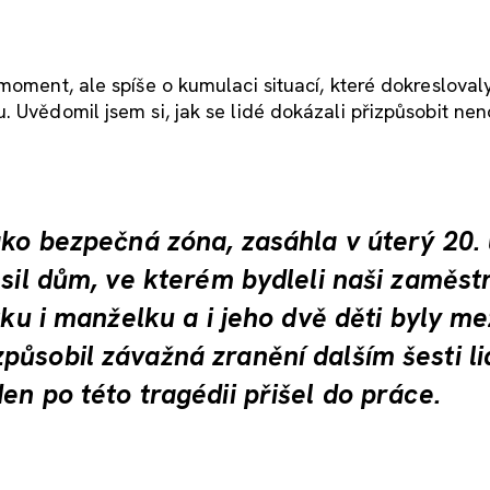
moment, ale spíše o kumulaci situací, které dokresloval
 Uvědomil jsem si, jak se lidé dokázali přizpůsobit ne
ako bezpečná zóna, zasáhla v úterý 20.
 sil dům, ve kterém bydleli naši zaměst
tku i manželku a i jeho dvě děti byly me
působil závažná zranění dalším šesti l
en po této tragédii přišel do práce.