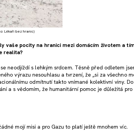
: Lékaři bez hranic)
yly vaše pocity na hranici mezi domácím životem a tím
e realita?
y se neodjíždí s lehkým srdcem. Těsně před odletem js
eného výrazu nesouhlasu a tvrzení, že „si za všechno 
 racionálnímu odmítnutí takto vnímané kolektivní viny. D
vání a s vědomím, že humanitární pomoc je důležitá pr
ádné mojí misi a pro Gazu to platí ještě mnohem víc.