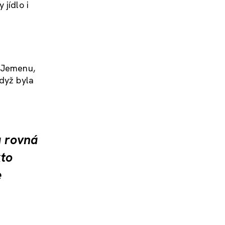
 jídlo i
v Jemenu,
když byla
a rovná
kto
e