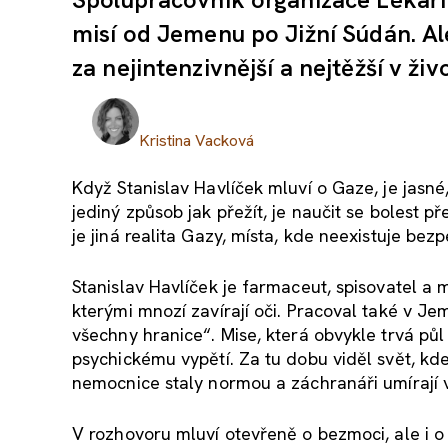
misí od Jemenu po Jižní Súdán. Al
za nejintenzivnější a nejtěžší v živ
Kristina Vacková
Když Stanislav Havlíček mluví o Gaze, je jasné, 
jediný způsob jak přežít, je naučit se bolest p
je jiná realita Gazy, místa, kde neexistuje bezp
Stanislav Havlíček je farmaceut, spisovatel a 
kterými mnozí zavírají oči. Pracoval také v J
všechny hranice“. Mise, která obvykle trvá půl 
psychickému vypětí. Za tu dobu viděl svět, kd
nemocnice staly normou a záchranáři umírají
V rozhovoru mluví otevřeně o bezmoci, ale i o