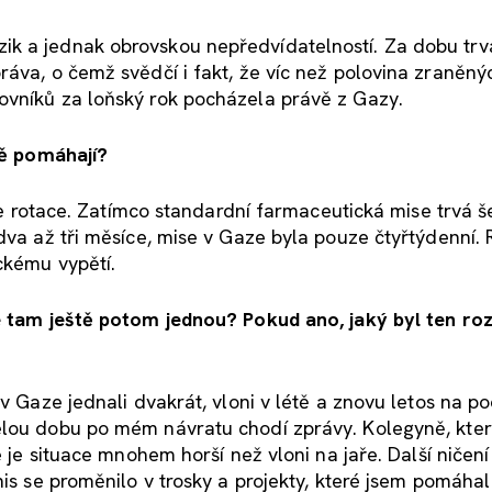
k a jednak obrovskou nepředvídatelností. Za dobu trv
ráva, o čemž svědčí i fakt, že víc než polovina zraněný
ovníků za loňský rok pocházela právě z Gazy.
stě pomáhají?
lce rotace. Zatímco standardní farmaceutická mise trvá š
dva až tři měsíce, mise v Gaze byla pouze čtyřtýdenní.
ckému vypětí.
te tam ještě potom jednou? Pokud ano, jaký byl ten roz
 v Gaze jednali dvakrát, vloni v létě a znovu letos na p
elou dobu po mém návratu chodí zprávy. Kolegyně, kter
e je situace mnohem horší než vloni na jaře. Další ničení
nis se proměnilo v trosky a projekty, které jsem pomáhal