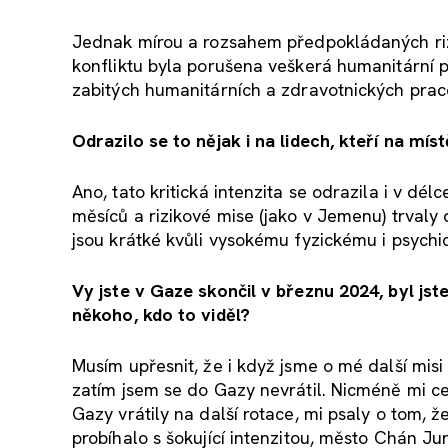
Jednak mírou a rozsahem předpokládaných rizi
konfliktu byla porušena veškerá humanitární p
zabitých humanitárních a zdravotnických prac
Odrazilo se to nějak i na lidech, kteří na mí
Ano, tato kritická intenzita se odrazila i v dé
měsíců a rizikové mise (jako v Jemenu) trvaly 
jsou krátké kvůli vysokému fyzickému i psychi
Vy jste v Gaze skončil v březnu 2024, byl js
někoho, kdo to viděl?
Musím upřesnit, že i když jsme o mé další misi
zatím jsem se do Gazy nevrátil. Nicméně mi c
Gazy vrátily na další rotace, mi psaly o tom, ž
probíhalo s šokující intenzitou, město Chán Ju