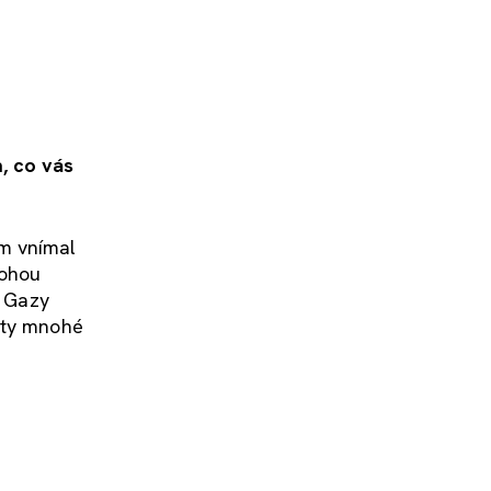
, co vás
em vnímal
mohou
o Gazy
o ty mnohé