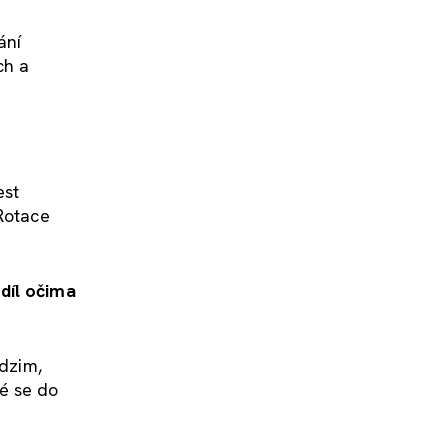
ání
ch a
est
 Rotace
díl očima
odzim,
é se do