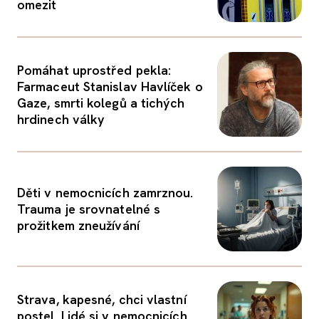
omezit
Pomáhat uprostřed pekla:
Farmaceut Stanislav Havlíček o
Gaze, smrti kolegů a tichých
hrdinech války
Děti v nemocnicích zamrznou.
Trauma je srovnatelné s
prožitkem zneužívání
Strava, kapesné, chci vlastní
postel. Lidé si v nemocnicích