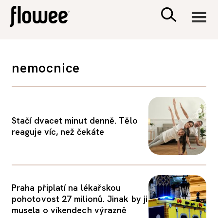
CIVILIZACE
nemocnice
ZDRAVÍ
PSYCHOLOGIE
Stačí dvacet minut denně. Tělo
reaguje víc, než čekáte
RODINA A DĚTI
SEX A VZTAHY
Praha připlatí na lékařskou
pohotovost 27 milionů. Jinak by ji
PORADNA
musela o víkendech výrazně