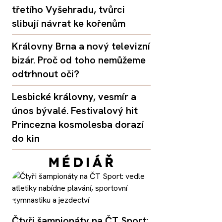
třetího Vyšehradu, tvůrci
slibují návrat ke kořenům
Královny Brna a nový televizní
bizár. Proč od toho nemůžeme
odtrhnout oči?
Lesbické královny, vesmír a
únos bývalé. Festivalový hit
Princezna kosmolesba dorazí
do kin
Čtyři šampionáty na ČT Sport: