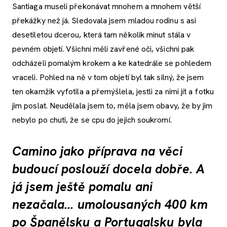
Santiaga museli překonávat mnohem a mnohem větší
překážky než já. Sledovala jsem mladou rodinu s asi
desetiletou dcerou, která tam několik minut stála v
pevném objetí. Všichni měli zavřené oči, všichni pak
odcházeli pomalým krokem a ke katedrále se pohledem
vraceli. Pohled na ně v tom objetí byl tak silný, že jsem
ten okamžik vyfotila a přemýšlela, jestli za nimi jít a fotku
jim poslat. Neudělala jsem to, měla jsem obavy, že by jim
nebylo po chuti, že se cpu do jejich soukromí.
Camino jako příprava na věci
budoucí poslouží docela dobře. A
já jsem ještě pomalu ani
nezačala... umolousaných 400 km
po Španělsku a Portugalsku byla