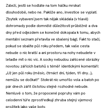
Záleží, jestli se hodláte na tom háčku mrskat
dlouhodobě, nebo ne. Pakliže ano, investice se vyplatí.
Zbytek vybavení jsem tak nějak skládala (v hlavě)
dohromady podle domnělé důležitosti průběžně a dva
dny před odjezdem se konečně dokopala k tomu, abych
mentální seznam přetavila ve sbalený bágl. Fakt to stačí,
pokud se sbalíte půl roku předem, tak vaše cesta
nebude o nic kratší a ani prostoru na nohy nebudete v
letadle mít o nic víc. A socky nebudou zahlcené obrázky
novotou zářících batohů s téměř identickými komentáři:
„Už jen půl roku (měsíc, čtrnáct dní, týden, tři dny…),
nemůžu se dočkat!“ Stokrát nic umořilo vola a batoh po
pár dnech zářit čistotou stejně rozhodně nebude.
Nemluvě o tom, že propocené popruhy vám po
celodenní túře zprostředkují zhruba stejný vjemový
prožitek jako vaše boty.