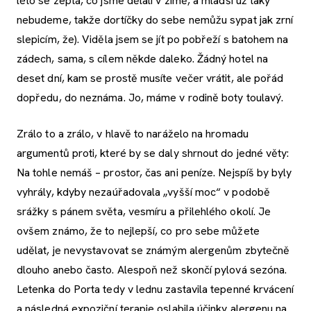
léto se zeptá, co jsme dělali v zimě, a mladší už taky
nebudeme, takže dortíčky do sebe nemůžu sypat jak zrní
slepicím, že). Viděla jsem se jít po pobřeží s batohem na
zádech, sama, s cílem někde daleko. Žádný hotel na
deset dní, kam se prostě musíte večer vrátit, ale pořád
dopředu, do neznáma. Jo, máme v rodině boty toulavý.
Zrálo to a zrálo, v hlavě to naráželo na hromadu
argumentů proti, které by se daly shrnout do jedné věty:
Na tohle nemáš – prostor, čas ani peníze. Nejspíš by byly
vyhrály, kdyby nezaúřadovala „vyšší moc“ v podobě
srážky s pánem světa, vesmíru a přilehlého okolí. Je
ovšem známo, že to nejlepší, co pro sebe můžete
udělat, je nevystavovat se známým alergenům zbytečně
dlouho anebo často. Alespoň než skončí pylová sezóna.
Letenka do Porta tedy v lednu zastavila tepenné krvácení
a následná expoziční terapie oslabila účinky alergenu na