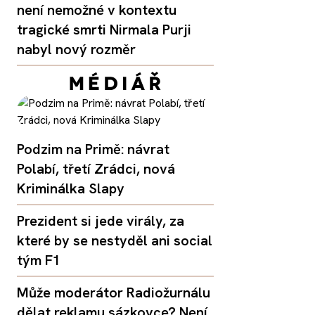
není nemožné v kontextu
tragické smrti Nirmala Purji
nabyl nový rozměr
Podzim na Primě: návrat
Polabí, třetí Zrádci, nová
Kriminálka Slapy
Prezident si jede virály, za
které by se nestyděl ani social
tým F1
Může moderátor Radiožurnálu
dělat reklamu sázkovce? Není