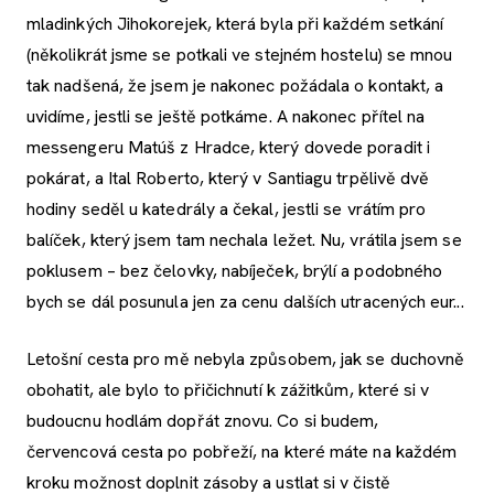
mladinkých Jihokorejek, která byla při každém setkání
(několikrát jsme se potkali ve stejném hostelu) se mnou
tak nadšená, že jsem je nakonec požádala o kontakt, a
uvidíme, jestli se ještě potkáme. A nakonec přítel na
messengeru Matúš z Hradce, který dovede poradit i
pokárat, a Ital Roberto, který v Santiagu trpělivě dvě
hodiny seděl u katedrály a čekal, jestli se vrátím pro
balíček, který jsem tam nechala ležet. Nu, vrátila jsem se
poklusem – bez čelovky, nabíječek, brýlí a podobného
bych se dál posunula jen za cenu dalších utracených eur...
Letošní cesta pro mě nebyla způsobem, jak se duchovně
obohatit, ale bylo to přičichnutí k zážitkům, které si v
budoucnu hodlám dopřát znovu. Co si budem,
červencová cesta po pobřeží, na které máte na každém
kroku možnost doplnit zásoby a ustlat si v čistě