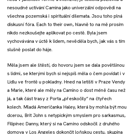
nesoudné uctívání Camina jako univerzální odpovědi na
všechna pozemská i spirituální dilemata. Jsou toho plná
diskusní fóra. Each to their own, hlavně to na mě prosím
nikdo nezkoušejte aplikovat po cestě. Byla jsem
vychovávána v úctě k lidem, nevěděla bych, jak vás s tím
slušně poslat do háje.
Měla jsem ale štěstí, do hovoru jsem se dala povětšinou
s lidmi, se kterými bych si nejspíš měla o čem povídat i v
Lidlu ve frontě u pokladny. Hned na letišti v Praze Vendy
a Marie, které ale měly na Camino o dost méně času než
já, a tak část trasy z Porta „přeskočily“ na čtyřech
kolech. Mladá Američanka Haley, která by mohla být mou
dcerou, Brit John s netypickým smyslem pro sarkasmus,
Filipínec Danny, který si na Camino odskočil z druhého
domova v Los Angeles dokončit loňskou cestu, skupina