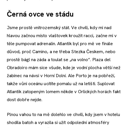
Černá ovce ve stádu
Jsme prostě vnitrozemský stát. Ve chvíli, kdy mi nad
hlavou začnou místo vlaštovek kroužit racci, začne mi v
těle pumpovat adrenalin. Atlantik byl pro mě ve finále
důvod, proč Camino, a ne třeba Stezka Českem, nebo
prostě bágl na záda a toulat se „na volno“. Plaza del
Obradoiro mám sice všude, kde je vodní plocha větší než
žabinec na návsi v Horní Dolní. Ale Porto je na pobřeží,
takže vůni oceánu ucítíte pomalu už na letišti. Suplovat
Atlantik zatopeným lomem někde v Orlických horách fakt
dost dobře nejde.
Plnou vahou to na mě dolehlo ve chvíli, kdy jsem v hotelu
shodila batoh a vyrazila si užít odpolední atmosféry