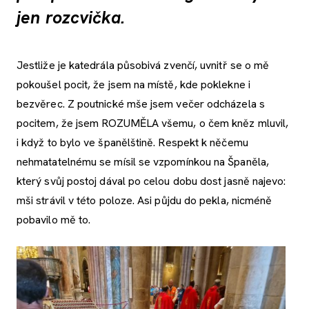
jen rozcvička.
Jestliže je katedrála působivá zvenčí, uvnitř se o mě
pokoušel pocit, že jsem na místě, kde poklekne i
bezvěrec. Z poutnické mše jsem večer odcházela s
pocitem, že jsem ROZUMĚLA všemu, o čem kněz mluvil,
i když to bylo ve španělštině. Respekt k něčemu
nehmatatelnému se mísil se vzpomínkou na Španěla,
který svůj postoj dával po celou dobu dost jasně najevo:
mši strávil v této poloze. Asi půjdu do pekla, nicméně
pobavilo mě to.