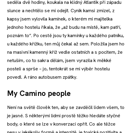
seděla dvě hodiny, koukala na klidný Atlantik při západu
slunce a nechtělo se mi odejít. Cynik kamsi zmizel, z
kapsy jsem vylovila kamínek, o kterém mi majitelka
jednoho hostelu říkala, že „až budu na místě, kam patří,
poznám to“. Po cestě jsou ty kamínky u každého patníku,
u každého křížku, ten můj čekal až sem. Položila jsem ho
na masivní kamenný kříž vedle ostatních a s pocitem, že
netuším, co to sakra dělám, jsem vyrazila k měkké
posteli a sprše – jo, tentokrát se mi výběr hostelu
povedl. A ráno autobusem zpátky.
My Camino people
Není na světě člověk ten, aby se zavděčil lidem všem, to
je jasné. S některými lidmi prostě těžko hledáte styčné
body, o které se lze v konverzaci opřít. Co ale těžce
nesu v jakékoliv formě a intenzitě, je toxická pozitivita a