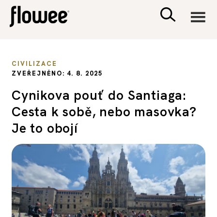
CIVILIZACE
CIVILIZACE
ZVEŘEJNĚNO: 4. 8. 2025
ZDRAVÍ
Cynikova pouť do Santiaga:
Cesta k sobě, nebo masovka?
PSYCHOLOGIE
Je to obojí
RODINA A DĚTI
SEX A VZTAHY
PORADNA