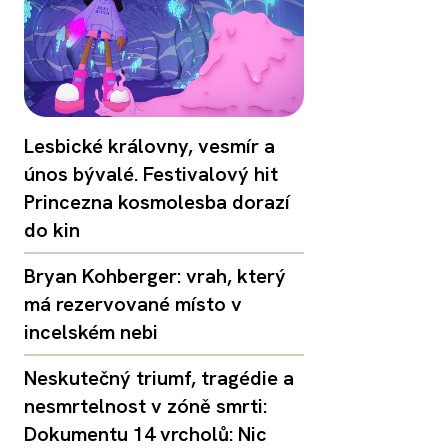
Lesbické královny, vesmír a
únos bývalé. Festivalový hit
Princezna kosmolesba dorazí
do kin
Bryan Kohberger: vrah, který
má rezervované místo v
incelském nebi
Neskutečný triumf, tragédie a
nesmrtelnost v zóně smrti:
Dokumentu 14 vrcholů: Nic