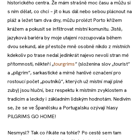
historického centra. Že mám strašně moc času a můžu si
s ním dělat, co chci – jít o kus dál nebo sebou plácnout na
pláž a ležet tam dva dny, můžu prolézt Porto křížem
krážem a pokusit se infiltrovat místní komunitu. Jistě,
jazyková bariéra by moje utajení rozcupovala během
dvou sekund, ale přestože mně osobně nikdo z místních
kdekoliv po trase nedal jedinkrát najevo nevoli stran mé
přítomnosti, někteří „
tourgrims
“ (složenina slov „tourist“
a „pilgrim“, sarkastické a mírně hanlivé označení pro
rostoucí počet „poutníků“, kterých už místní mají plné
zuby) jsou hluční, bez respektu k místním zvyklostem a
tradicím a leckdy i základním lidským hodnotám. Nedivím
se, že se ve Španělsku a Portugalsku ozývají hlasy
PILGRIMS GO HOME!
Nesmysl? Tak co říkáte na tohle? Po cestě sem tam