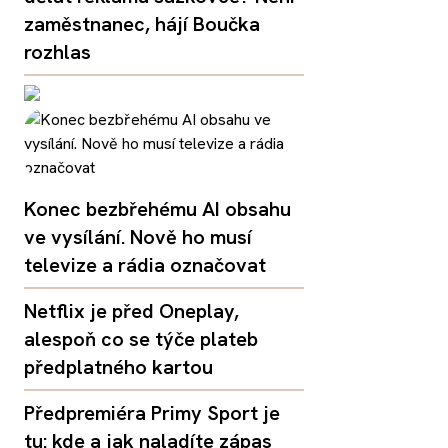
zaměstnanec, hájí Boučka
rozhlas
Konec bezbřehému AI obsahu
ve vysílání. Nově ho musí
televize a rádia označovat
Netflix je před Oneplay,
alespoň co se týče plateb
předplatného kartou
Předpremiéra Primy Sport je
tu: kde a jak naladíte zápas