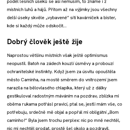
podél lesních úseků se asi nemusím, to známe i z
místních luhů a hájů. Přitom až na výjimky jsou všechny
delší úseky skvěle „vybavené“ sítí kavárniček a bister,
kde si každý může odskočit…
Dobrý člověk ještě žije
Naprostou většinu místních však ještě optimismus
neopustil. Batoh na zádech kouzlí úsměvy a probouzí
ochranitelské instinkty. Když jsem za úsvitu opouštěla
město Caminha, na mostě směrem do vnitrozemí jsem
narazila na bělovlasého chlapíka, který už z dálky
gestikuloval radostným máváním na pozdrav, zblízka mi
oběma rukama potřásl pravicí, ptal se, jestli mám vše, co
potřebuju, srdečně mě objal a popřál mi obligátní „Bom
caminho!“ Byla jsem trochu perplex: nic po mně nechtěl,
nic mi nechtěl prodat, prostě šel okolo a pozdravil.