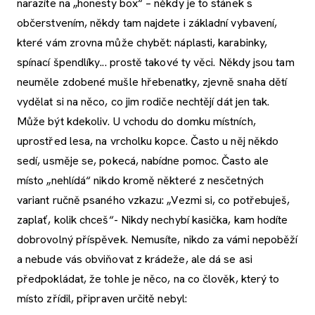
narazíte na „honesty box“ – někdy je to stánek s
občerstvením, někdy tam najdete i základní vybavení,
které vám zrovna může chybět: náplasti, karabinky,
spínací špendlíky... prostě takové ty věci. Někdy jsou tam
neuměle zdobené mušle hřebenatky, zjevně snaha dětí
vydělat si na něco, co jim rodiče nechtějí dát jen tak.
Může být kdekoliv. U vchodu do domku místních,
uprostřed lesa, na vrcholku kopce. Často u něj někdo
sedí, usměje se, pokecá, nabídne pomoc. Často ale
místo „nehlídá“ nikdo kromě některé z nesčetných
variant ručně psaného vzkazu: „Vezmi si, co potřebuješ,
zaplať, kolik chceš“- Nikdy nechybí kasička, kam hodíte
dobrovolný příspěvek. Nemusíte, nikdo za vámi nepoběží
a nebude vás obviňovat z krádeže, ale dá se asi
předpokládat, že tohle je něco, na co člověk, který to
místo zřídil, připraven určitě nebyl: