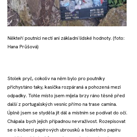
Někteří poutníci nectí ani základní lidské hodnoty. (foto:
Hana Průšová)
Stolek pryč, cokoliv na něm bylo pro poutníky
přichystáno taky, kasička rozpáraná a pohozená mezi
odpadky. Tohle místo jsem míjela brzy ráno těsně před
další z portugalských vesnic přímo na trase camina.
Úplně jsem se styděla jít dál a místním se podívat do očí.
Chápala bych jejich případnou nevraživost. Rozepisovat
se o koberci papírových ubrousků a toaletního papíru