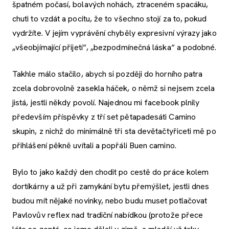
špatném počasí, bolavých nohách, ztraceném spacáku,
chuti to vzdát a pocitu, že to všechno stojí za to, pokud
vydržíte. V jejím vyprávění chyběly expresivní výrazy jako
„všeobjímající přijetí“, „bezpodmínečná láska“ a podobné.
Takhle málo stačilo, abych si později do horního patra
zcela dobrovolně zasekla háček, o němž si nejsem zcela
jistá, jestli někdy povolí. Najednou mi facebook plnily
především příspěvky z tří set pětapadesáti Camino
skupin, z nichž do minimálně tři sta devětačtyřiceti mě po
přihlášení pěkně uvítali a popřáli Buen camino.
Bylo to jako každý den chodit po cestě do práce kolem
dortíkárny a už při zamykání bytu přemýšlet, jestli dnes
budou mít nějaké novinky, nebo budu muset potlačovat
Pavlovův reflex nad tradiční nabídkou (protože přece