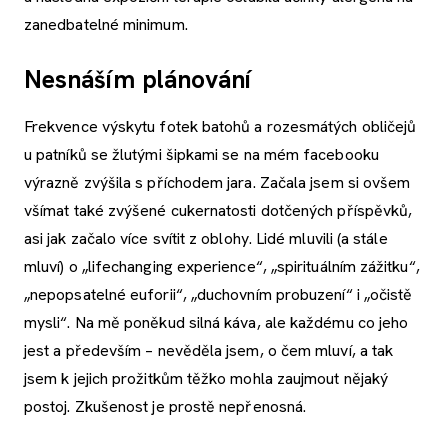
zanedbatelné minimum.
Nesnáším plánování
Frekvence výskytu fotek batohů a rozesmátých obličejů
u patníků se žlutými šipkami se na mém facebooku
výrazně zvýšila s příchodem jara. Začala jsem si ovšem
všímat také zvýšené cukernatosti dotčených příspěvků,
asi jak začalo více svítit z oblohy. Lidé mluvili (a stále
mluví) o „lifechanging experience“, „spirituálním zážitku“,
„nepopsatelné euforii“, „duchovním probuzení“ i „očistě
mysli“. Na mě poněkud silná káva, ale každému co jeho
jest a především – nevěděla jsem, o čem mluví, a tak
jsem k jejich prožitkům těžko mohla zaujmout nějaký
postoj. Zkušenost je prostě nepřenosná.