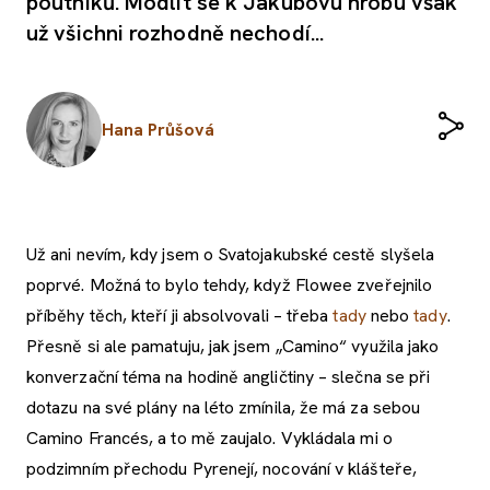
poutníků. Modlit se k Jakubovu hrobu však
už všichni rozhodně nechodí...
Hana Průšová
Už ani nevím, kdy jsem o Svatojakubské cestě slyšela
poprvé. Možná to bylo tehdy, když Flowee zveřejnilo
příběhy těch, kteří ji absolvovali – třeba
tady
nebo
tady
.
Přesně si ale pamatuju, jak jsem „Camino“ využila jako
konverzační téma na hodině angličtiny – slečna se při
dotazu na své plány na léto zmínila, že má za sebou
Camino Francés, a to mě zaujalo. Vykládala mi o
podzimním přechodu Pyrenejí, nocování v klášteře,