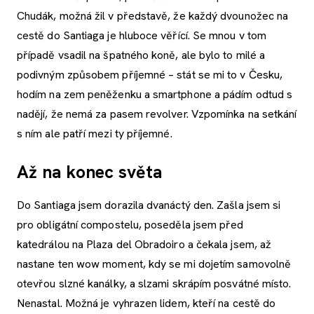
Chudák, možná žil v představě, že každý dvounožec na
cestě do Santiaga je hluboce věřící. Se mnou v tom
případě vsadil na špatného koně, ale bylo to milé a
podivným způsobem příjemné – stát se mi to v Česku,
hodím na zem peněženku a smartphone a pádím odtud s
nadějí, že nemá za pasem revolver. Vzpomínka na setkání
s ním ale patří mezi ty příjemné.
Až na konec světa
Do Santiaga jsem dorazila dvanáctý den. Zašla jsem si
pro obligátní compostelu, poseděla jsem před
katedrálou na Plaza del Obradoiro a čekala jsem, až
nastane ten wow moment, kdy se mi dojetím samovolně
otevřou slzné kanálky, a slzami skrápím posvátné místo.
Nenastal. Možná je vyhrazen lidem, kteří na cestě do