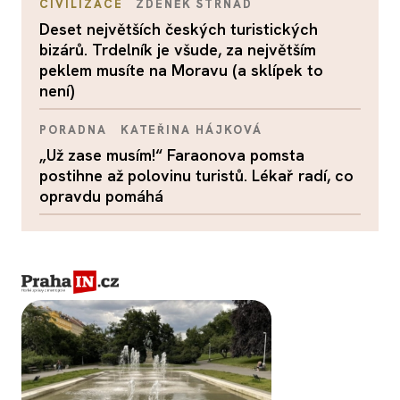
CIVILIZACE
ZDENĚK STRNAD
Deset největších českých turistických
bizárů. Trdelník je všude, za největším
peklem musíte na Moravu (a sklípek to
není)
PORADNA
KATEŘINA HÁJKOVÁ
„Už zase musím!“ Faraonova pomsta
postihne až polovinu turistů. Lékař radí, co
opravdu pomáhá