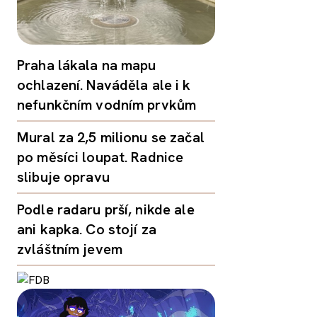
Praha lákala na mapu
ochlazení. Naváděla ale i k
nefunkčním vodním prvkům
Mural za 2,5 milionu se začal
po měsíci loupat. Radnice
slibuje opravu
Podle radaru prší, nikde ale
ani kapka. Co stojí za
zvláštním jevem