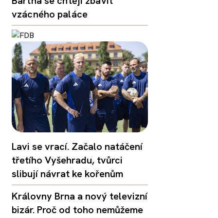
Bartha se chtějí zbavit
vzácného paláce
Lavi se vrací. Začalo natáčení
třetího Vyšehradu, tvůrci
slibují návrat ke kořenům
Královny Brna a nový televizní
bizár. Proč od toho nemůžeme