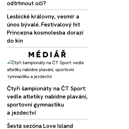
odtrhnout oči?
Lesbické královny, vesmír a
únos bývalé. Festivalový hit
Princezna kosmolesba dorazí
do kin
Čtyři šampionáty na ČT Sport:
vedle atletiky nabídne plavání,
sportovní gymnastiku
a jezdectví
Šestá sezóna Love Island