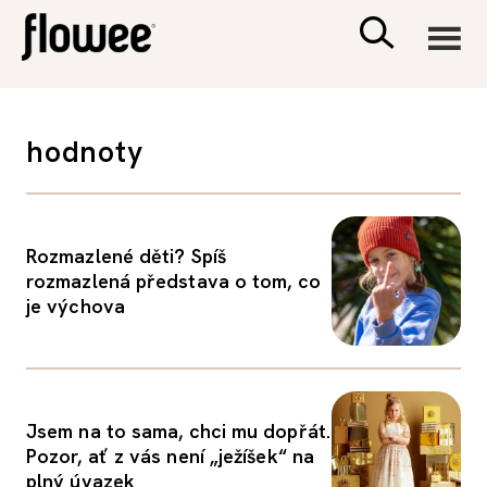
CIVILIZACE
hodnoty
ZDRAVÍ
PSYCHOLOGIE
Rozmazlené děti? Spíš
rozmazlená představa o tom, co
je výchova
RODINA A DĚTI
SEX A VZTAHY
Jsem na to sama, chci mu dopřát.
PORADNA
Pozor, ať z vás není „ježíšek“ na
plný úvazek