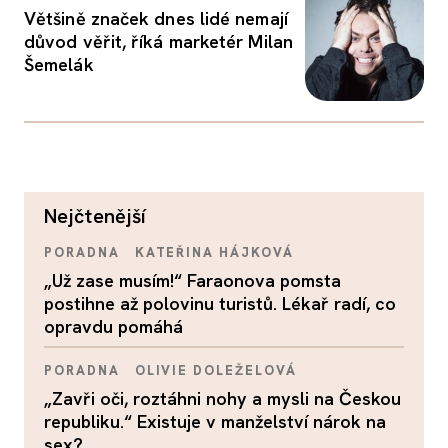
Většině značek dnes lidé nemají
důvod věřit, říká marketér Milan
Šemelák
nejčtenější
PORADNA
KATEŘINA HÁJKOVÁ
„Už zase musím!“ Faraonova pomsta
postihne až polovinu turistů. Lékař radí, co
opravdu pomáhá
PORADNA
OLIVIE DOLEŽELOVÁ
„Zavři oči, roztáhni nohy a mysli na Českou
republiku.“ Existuje v manželství nárok na
sex?