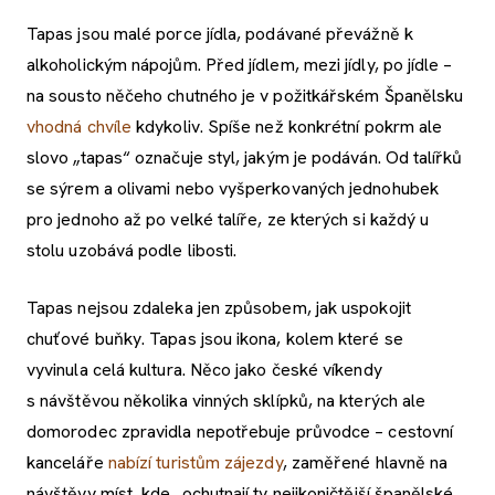
Tapas jsou malé porce jídla, podávané převážně k
alkoholickým nápojům. Před jídlem, mezi jídly, po jídle –
na sousto něčeho chutného je v požitkářském Španělsku
vhodná chvíle
kdykoliv. Spíše než konkrétní pokrm ale
slovo „tapas“ označuje styl, jakým je podáván. Od talířků
se sýrem a olivami nebo vyšperkovaných jednohubek
pro jednoho až po velké talíře, ze kterých si každý u
stolu uzobává podle libosti.
Tapas nejsou zdaleka jen způsobem, jak uspokojit
chuťové buňky. Tapas jsou ikona, kolem které se
vyvinula celá kultura. Něco jako české víkendy
s návštěvou několika vinných sklípků, na kterých ale
domorodec zpravidla nepotřebuje průvodce – cestovní
kanceláře
nabízí turistům zájezdy
, zaměřené hlavně na
návštěvy míst, kde „ochutnají ty nejikoničtější španělské