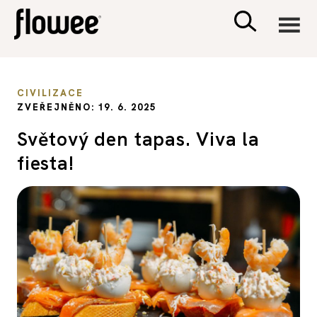
CIVILIZACE
CIVILIZACE
ZVEŘEJNĚNO: 19. 6. 2025
ZDRAVÍ
Světový den tapas. Viva la
fiesta!
PSYCHOLOGIE
RODINA A DĚTI
SEX A VZTAHY
PORADNA