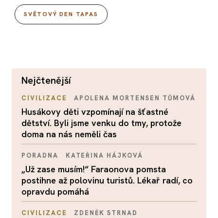
SVĚTOVÝ DEN TAPAS
nejčtenější
CIVILIZACE
APOLENA MORTENSEN TŮMOVÁ
Husákovy děti vzpomínají na šťastné
dětství. Byli jsme venku do tmy, protože
doma na nás neměli čas
PORADNA
KATEŘINA HÁJKOVÁ
„Už zase musím!“ Faraonova pomsta
postihne až polovinu turistů. Lékař radí, co
opravdu pomáhá
CIVILIZACE
ZDENĚK STRNAD