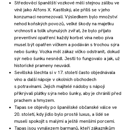
Středověcí španělští vozkové měli stejnou zálibu ve
víně jako Alfons X. Kastilský, ale příliš se v jeho
konzumaci neomezovali. Výsledkem bylo množství
nehod koňských povozů, velké škody na majetku
vrchnosti a tolik uhynulých zvířat, že bylo přijato
preventivní opatření: každý korbel vína nebo piva
musel být opatřen víčkem a podáván s trochou sýra
nebo šunky. Vozka měl zákaz víčko odstranit, dokud
sýr nebo šunku nesnědl. Jestli to fungovalo a jak, už
historické prameny neuvádí.
Sevillská šlechta si v 17. století často objednávala
víno a další nápoje v okolních obchodech
s potravinami. Jejich majitelé nádoby s nápoji
přikrývali plátky sýra nebo šunky, aby je chránili před
prachem a hmyzem.
Tapas se objevily po španělské občanské válce ve
20. století, kdy jídlo bylo prostě luxus, a lidé se
museli spokojit s malými a ještě menšími porcemi.
Tapas jsou vynálezem barmanů, kteří zákazníkům