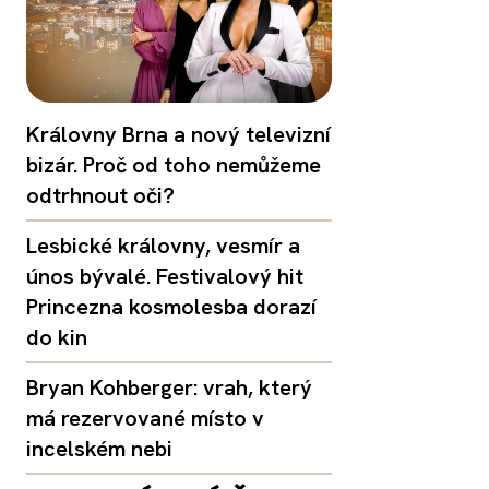
Královny Brna a nový televizní
bizár. Proč od toho nemůžeme
odtrhnout oči?
Lesbické královny, vesmír a
únos bývalé. Festivalový hit
Princezna kosmolesba dorazí
do kin
Bryan Kohberger: vrah, který
má rezervované místo v
incelském nebi