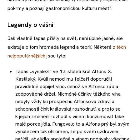
pokrmy a poznají gastronomickou kulturu měst“.
Legendy o vášni
Jak vlastně tapas přišly na svět, není úplně jasné, ale
existuje o tom hromada legend a teorií. Některé
z těch
nejpopulárnějších
jsou tyto:
Tapas „vynalezl“ ve 13. století král Alfons X.
Kastilský. Kvůli nemoci mu felčaři doporučili
pravidelně popíjet víno, čehož se Alfonso rád a
zodpovědně držel. Nicméně účinky těžkého vína
nebyly vždy ku prospěchu Alfonsova zdraví a
schopnosti činit královská rozhodnutí, a proto se
k jejich zmírnění rozhodl s vínem konzumovat také
malé porce jídla. Fungovalo to a Alfons prý byl svým
vynálezem tak ohromen, že po svém uzdravení
nařídil, aby jídlo společně s vínem podávaly všechny